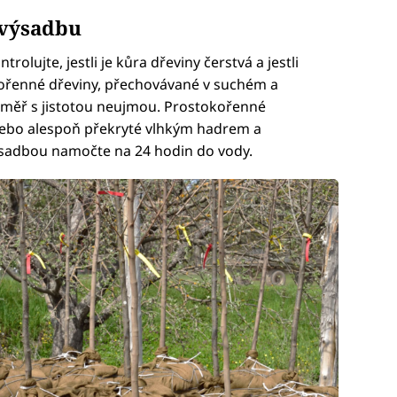
 výsadbu
lujte, jestli je kůra dřeviny čerstvá a jestli
kořenné dřeviny, přechovávané v suchém a
měř s jistotou neujmou. Prostokořenné
nebo alespoň překryté vlhkým hadrem a
sadbou namočte na 24 hodin do vody.