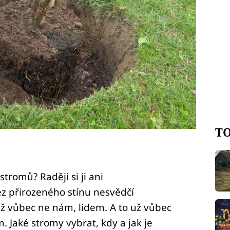
TO
tromů? Raději si ji ani
z přirozeného stínu nesvědčí
už vůbec ne nám, lidem. A to už vůbec
 Jaké stromy vybrat, kdy a jak je