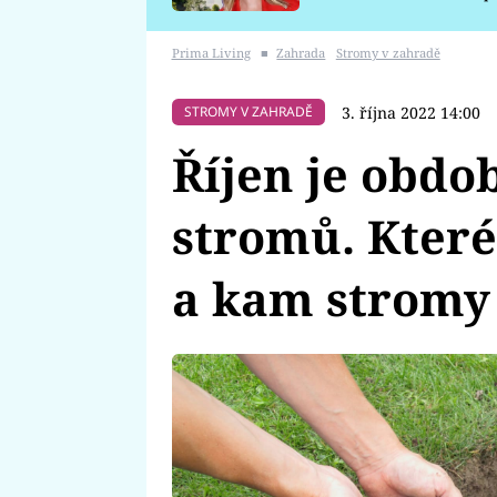
požáru
Prima Living
■
Zahrada
Stromy v zahradě
3. října 2022 14:00
STROMY V ZAHRADĚ
Říjen je obdo
stromů. Které
a kam stromy 