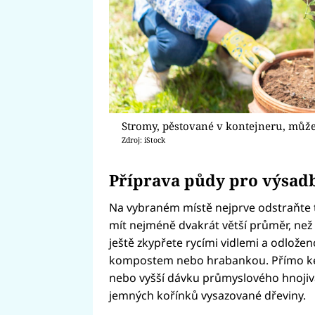
Stromy, pěstované v kontejneru, můž
Zdroj: iStock
Příprava půdy pro výsad
Na vybraném místě nejprve odstraňte t
mít nejméně dvakrát větší průměr, ne
ještě zkypřete rycími vidlemi a odlože
kompostem nebo hrabankou. Přímo ke 
nebo vyšší dávku průmyslového hnojiva
jemných kořínků vysazované dřeviny.