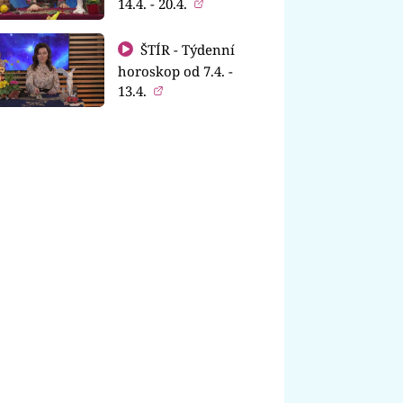
14.4. - 20.4.
ŠTÍR - Týdenní
horoskop od 7.4. -
13.4.