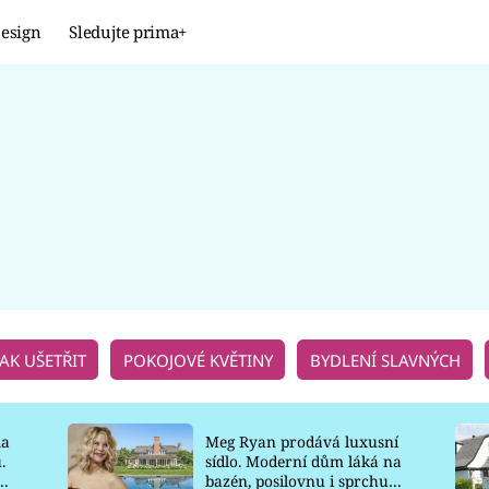
esign
Sledujte prima+
Design
TRENDY
JAK NA TO
PROMĚNY
NAŠE TIPY
JAK UŠETŘIT
POKOJOVÉ KVĚTINY
BYDLENÍ SLAVNÝCH
la
Meg Ryan prodává luxusní
.
sídlo. Moderní dům láká na
o
bazén, posilovnu i sprchu