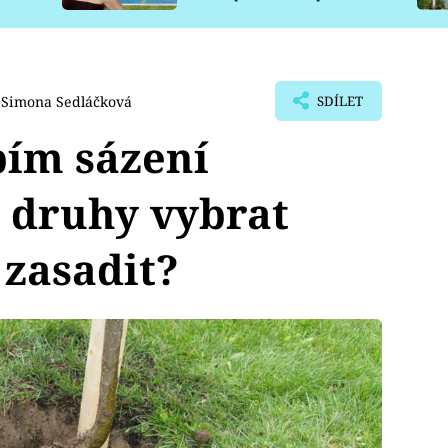
pro psy
Simona Sedláčková
SDÍLET
bím sázení
 druhy vybrat
zasadit?