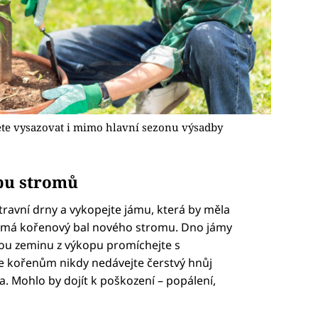
ete vysazovat i mimo hlavní sezonu výsadby
bu stromů
ravní drny a vykopejte jámu, která by měla
ž má kořenový bal nového stromu. Dno jámy
nou zeminu z výkopu promíchejte s
kořenům nikdy nedávejte čerstvý hnůj
. Mohlo by dojít k poškození – popálení,