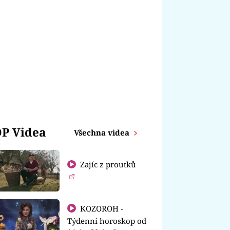
P Videa
Všechna videa
Zajíc z proutků
KOZOROH -
Týdenní horoskop od