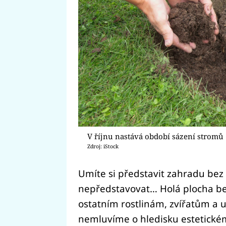
V říjnu nastává období sázení stromů
Zdroj: iStock
Umíte si představit zahradu bez s
nepředstavovat… Holá plocha be
ostatním rostlinám, zvířatům a 
nemluvíme o hledisku estetickém.