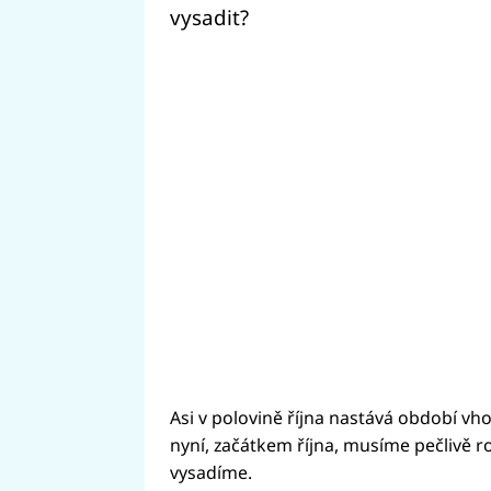
vysadit?
Asi v polovině října nastává období v
nyní, začátkem října, musíme pečlivě r
vysadíme.