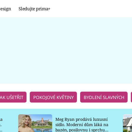
esign
Sledujte prima+
Design
TRENDY
JAK NA TO
PROMĚNY
NAŠE TIPY
JAK UŠETŘIT
POKOJOVÉ KVĚTINY
BYDLENÍ SLAVNÝCH
la
Meg Ryan prodává luxusní
.
sídlo. Moderní dům láká na
o
bazén, posilovnu i sprchu