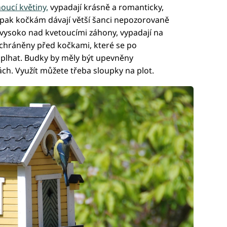
oucí květiny,
vypadají krásně a romanticky,
opak kočkám dávají větší šanci nepozorovaně
 vysoko nad kvetoucími záhony, vypadají na
 chráněny před kočkami, které se po
plhat. Budky by měly být upevněny
ch. Využít můžete třeba sloupky na plot.