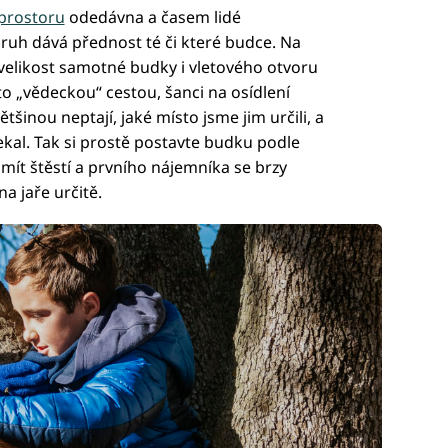
 prostoru
odedávna a časem lidé
ruh dává přednost té či které budce. Na
velikost samotné budky i vletového otvoru
to „vědeckou“ cestou, šanci na osídlení
ětšinou neptají, jaké místo jsme jim určili, a
ekal. Tak si prostě postavte budku podle
mít štěstí a prvního nájemníka se brzy
na jaře určitě.