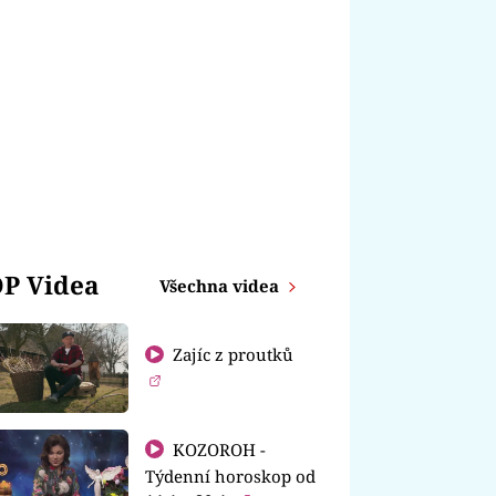
P Videa
Všechna videa
Zajíc z proutků
KOZOROH -
Týdenní horoskop od