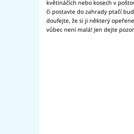
květináčích nebo kosech v poštov
či postavte do zahrady ptačí bu
doufejte, že si ji některý opeře
vůbec není malá! Jen dejte pozor