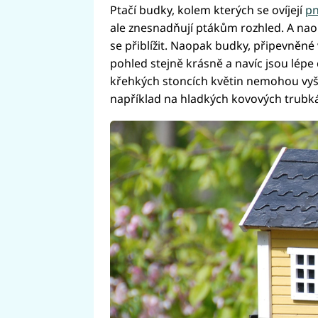
Ptačí budky, kolem kterých se ovíjejí
pn
ale znesnadňují ptákům rozhled. A na
se přiblížit. Naopak budky, připevněné
pohled stejně krásně a navíc jsou lépe
křehkých stoncích květin nemohou vyš
například na hladkých kovových trubká