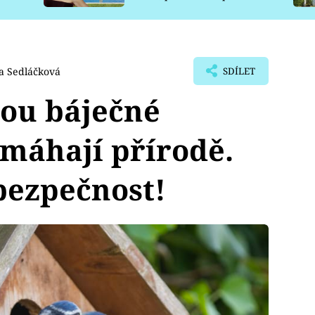
pro psy
a Sedláčková
SDÍLET
sou báječné
máhají přírodě.
bezpečnost!