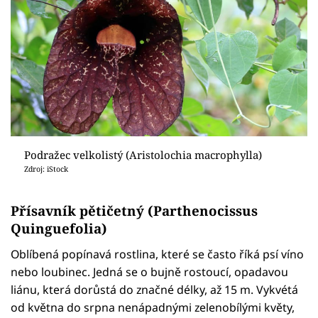
Podražec velkolistý (Aristolochia macrophylla)
Zdroj: iStock
Přísavník pětičetný (Parthenocissus
Quinguefolia)
Oblíbená popínavá rostlina, které se často říká psí víno
nebo loubinec. Jedná se o bujně rostoucí, opadavou
liánu, která dorůstá do značné délky, až 15 m. Vykvétá
od května do srpna nenápadnými zelenobílými květy,