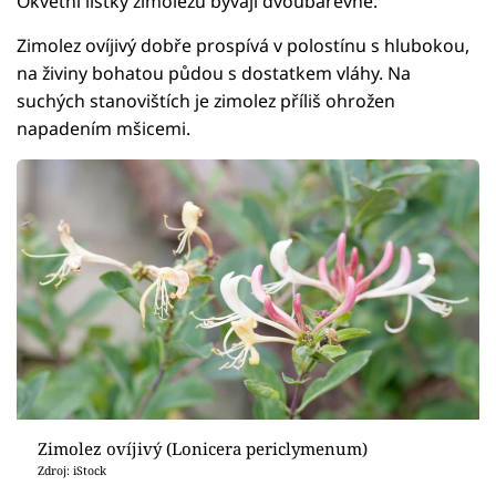
Okvětní lístky zimolezu bývají dvoubarevné.
Zimolez ovíjivý dobře prospívá v polostínu s hlubokou,
na živiny bohatou půdou s dostatkem vláhy. Na
suchých stanovištích je zimolez příliš ohrožen
napadením mšicemi.
Zimolez ovíjivý (Lonicera periclymenum)
Zdroj: iStock