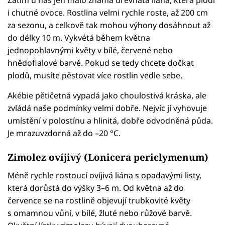
i chutné ovoce. Rostlina velmi rychle roste, až 200 cm
za sezonu, a celkově tak mohou výhony dosáhnout až
do délky 10 m. Vykvétá během května
jednopohlavnými květy v bílé, červené nebo
hnědofialové barvě. Pokud se tedy chcete dočkat
plodů, musíte pěstovat více rostlin vedle sebe.
Akébie pětičetná vypadá jako choulostivá kráska, ale
zvládá naše podmínky velmi dobře. Nejvíc jí vyhovuje
umístění v polostínu a hlinitá, dobře odvodněná půda.
Je mrazuvzdorná až do –20 °C.
Zimolez ovíjivý (Lonicera periclymenum)
Méně rychle rostoucí ovíjivá liána s opadavými listy,
která dorůstá do výšky 3–6 m. Od května až do
července se na rostlině objevují trubkovité květy
s omamnou vůní, v bílé, žluté nebo růžové barvě.