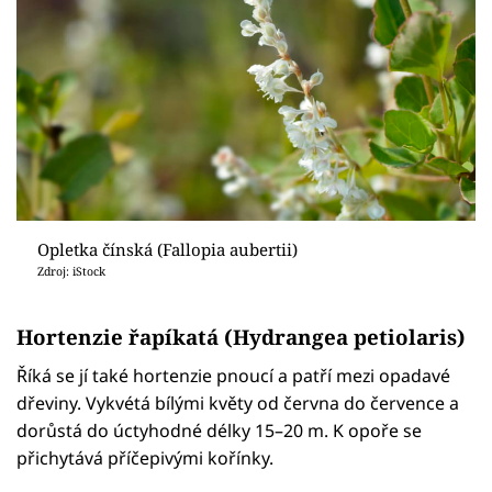
Opletka čínská (Fallopia aubertii)
Zdroj: iStock
Hortenzie řapíkatá (Hydrangea petiolaris)
Říká se jí také hortenzie pnoucí a patří mezi opadavé
dřeviny. Vykvétá bílými květy od června do července a
dorůstá do úctyhodné délky 15–20 m. K opoře se
přichytává příčepivými kořínky.