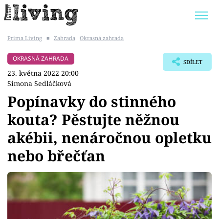
Prima Living
■
Zahrada
Okrasná zahrada
Trendy:
JAK UŠETŘIT
POKOJOVÉ KVĚTINY
OKRASNÁ ZAHRADA
SDÍLET
BYDLENÍ SLAVNÝCH
ZAHRADA
23. května 2022 20:00
Simona Sedláčková
Popínavky do stinného
kouta? Pěstujte něžnou
Témata
akébii, nenáročnou opletku
Bydlení
nebo břečťan
Zahrada
Design