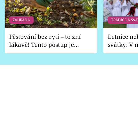
ZAHRADA
TRADICE A SVÁ
Pěstování bez rytí – to zní
Letnice ne
lákavě! Tento postup je
svátky: V n
vhodný jen pro některé
pondělí z
zahrady