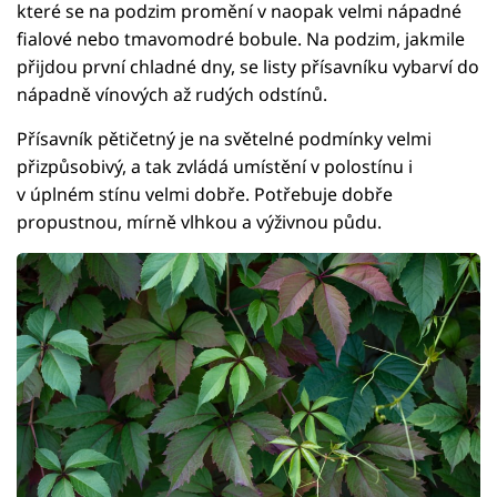
které se na podzim promění v naopak velmi nápadné
fialové nebo tmavomodré bobule. Na podzim, jakmile
přijdou první chladné dny, se listy přísavníku vybarví do
nápadně vínových až rudých odstínů.
Přísavník pětičetný je na světelné podmínky velmi
přizpůsobivý, a tak zvládá umístění v polostínu i
v úplném stínu velmi dobře. Potřebuje dobře
propustnou, mírně vlhkou a výživnou půdu.