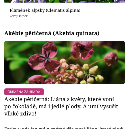
Plamének alpský (Clematis alpina)
Zdroj: iStock
Akébie pětičetná (Akebia quinata)
OKRASNÁ ZAHRADA
Akébie pětičetná: Liána s květy, které voní
po čokoládě, má i jedlé plody. A umí vysušit
vlhké zdivo!
Zatím u nás jen málo známá dřevnatá liána, která plodí