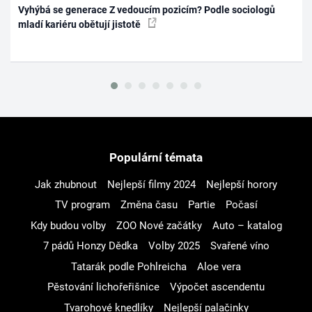
Vyhýbá se generace Z vedoucím pozicím? Podle sociologů
mladí kariéru obětují jistotě
Populární témata
Jak zhubnout
Nejlepší filmy 2024
Nejlepší horory
TV program
Změna času
Partie
Počasí
Kdy budou volby
ZOO Nové začátky
Auto – katalog
7 pádů Honzy Dědka
Volby 2025
Svařené víno
Tatarák podle Pohlreicha
Aloe vera
Pěstování lichořeřišnice
Výpočet ascendentu
Tvarohové knedlíky
Nejlepší palačinky