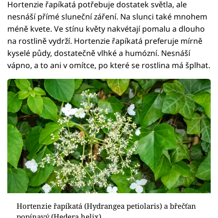
Hortenzie řapíkatá potřebuje dostatek světla, ale
nesnáší přímé sluneční záření. Na slunci také mnohem
méně kvete. Ve stínu květy nakvétají pomalu a dlouho
na rostlině vydrží. Hortenzie řapíkatá preferuje mírně
kyselé půdy, dostatečně vlhké a humózní. Nesnáší
vápno, a to ani v omítce, po které se rostlina má šplhat.
Hortenzie řapíkatá (Hydrangea petiolaris) a břečťan
popínavý (Hedera helix)