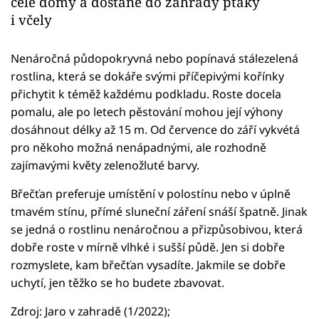
celé domy a dostane do zahrady ptáky
i včely
Nenáročná půdopokryvná nebo popínavá stálezelená
rostlina, která se dokáře svými příčepivými kořínky
přichytit k téměž každému podkladu. Roste docela
pomalu, ale po letech pěstování mohou její výhony
dosáhnout délky až 15 m. Od července do září vykvétá
pro někoho možná nenápadnými, ale rozhodně
zajímavými květy zelenožluté barvy.
Břečťan preferuje umístění v polostínu nebo v úplně
tmavém stínu, přímé sluneční záření snáší špatně. Jinak
se jedná o rostlinu nenáročnou a přizpůsobivou, která
dobře roste v mírně vlhké i sušší půdě. Jen si dobře
rozmyslete, kam břečťan vysadíte. Jakmile se dobře
uchytí, jen těžko se ho budete zbavovat.
Zdroj: Jaro v zahradě (1/2022);