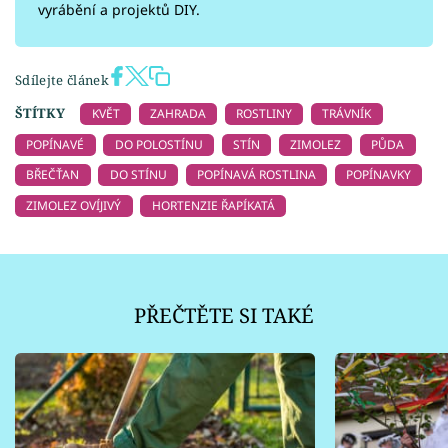
vyrábění a projektů DIY.
Sdílejte článek
ŠTÍTKY
KVĚT
ZAHRADA
ROSTLINY
TRÁVNÍK
POPÍNAVÉ
DO POLOSTÍNU
STÍN
ZIMOLEZ
PŮDA
BŘEČŤAN
DO STÍNU
POPÍNAVÁ ROSTLINA
POPÍNAVKY
ZIMOLEZ OVÍJIVÝ
HORTENZIE ŘAPÍKATÁ
PŘEČTĚTE SI TAKÉ