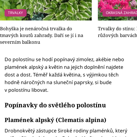
TRVALKY
OKRASNÁ ZAHRA
Bohyška je nenáročná trvalka do
Trvalky do stínu:
tmavých koutů zahrady. Daří se jí i na
růžových barvách
severním balkonu
Do polostínu se hodí popínavý zimolez, akébie nebo
plamének alpský a květin na jejich doplnění najdete
dost a dost. Téměř každá květina, s výjimkou těch
hodně náročných na sluneční paprsky, si bude
v polostínu libovat.
Popínavky do světlého polostínu
Plamének alpský (Clematis alpina)
Drobnokvětý zástupce široké rodiny plaménků, který