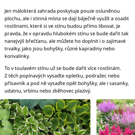
Jen málokterá zahrada poskytuje pouze osluněnou
plochu, ale i stinná místa se dají báječně využít a osadit
rostlinami, které si ve stínu budou přímo libovat. Je
pravda, že v opravdu hlubokém stínu se bude dařit tak
nanejvýš břečťanu, ale můžete ho doplnit i o zajímavé
trvalky, jako jsou bohyšky, různé kapradiny nebo
konvalinky.
To v toulavém stínu už se bude dařit více rostlinám.
Z těch popínavých vysaďte opletku, podražec nebo
přísavník a pod ně vysaďte opět bohyšky, ale i sasanky,
udatnu, vrbinu nebo zběhovec plazivý.