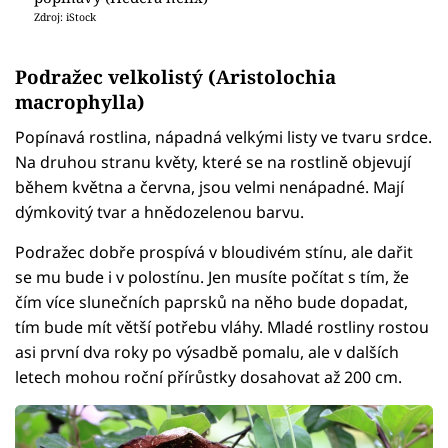
Zdroj: iStock
Podražec velkolistý (Aristolochia
macrophylla)
Popínavá rostlina, nápadná velkými listy ve tvaru srdce.
Na druhou stranu květy, které se na rostlině objevují
během května a června, jsou velmi nenápadné. Mají
dýmkovitý tvar a hnědozelenou barvu.
Podražec dobře prospívá v bloudivém stínu, ale dařit
se mu bude i v polostínu. Jen musíte počítat s tím, že
čím více slunečních paprsků na něho bude dopadat,
tím bude mít větší potřebu vláhy. Mladé rostliny rostou
asi první dva roky po výsadbě pomalu, ale v dalších
letech mohou roční přírůstky dosahovat až 200 cm.