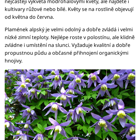
nejčastěji vykvétá modrofialovými květy, ale najdete i
kultivary růžové nebo bílé. Květy se na rostlině objevují
od května do června.
Plamének alpský je velmi odolný a dobře zvládá i velmi
nízké zimní teploty. Nejlépe roste v polostínu, ale klidně
zvládne i umístění na slunci. Vyžaduje kvalitní a dobře
propustnou půdu a občasné přihnojení organickými
hnojivy.