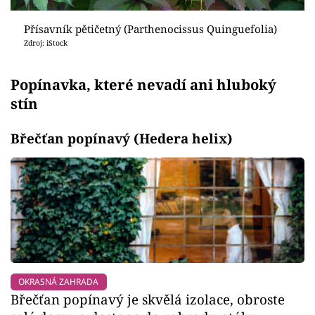
Přísavník pětičetný (Parthenocissus Quinguefolia)
Zdroj: iStock
Popínavka, které nevadí ani hluboký
stín
Břečťan popínavý (Hedera helix)
OKRASNÁ ZAHRADA
Břečťan popínavý je skvělá izolace, obroste