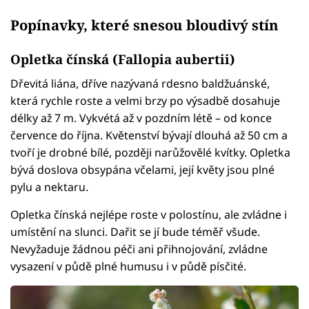
Popínavky, které snesou bloudivý stín
Opletka čínská (Fallopia aubertii)
Dřevitá liána, dříve nazývaná rdesno baldžuánské,
která rychle roste a velmi brzy po výsadbě dosahuje
délky až 7 m. Vykvétá až v pozdním létě – od konce
července do října. Květenství bývají dlouhá až 50 cm a
tvoří je drobné bílé, později narůžovělé kvítky. Opletka
bývá doslova obsypána včelami, její květy jsou plné
pylu a nektaru.
Opletka čínská nejlépe roste v polostínu, ale zvládne i
umístění na slunci. Dařit se jí bude téměř všude.
Nevyžaduje žádnou péči ani přihnojování, zvládne
vysazení v půdě plné humusu i v půdě písčité.