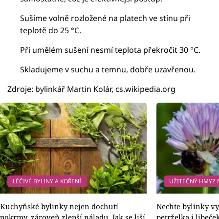
Sušíme volně rozložené na platech ve stínu při
teplotě do 25 °C.
Při umělém sušení nesmí teplota překročit 30 °C.
Skladujeme v suchu a temnu, dobře uzavřenou.
Zdroje: bylinkář Martin Kolár, cs.wikipedia.org
LÉČIVÉ BYLINY A KOŘENÍ
UŽITEČNÝ HMYZ 
Kuchyňské bylinky nejen dochutí
Nechte bylinky vy
pokrmy, zároveň zlepší náladu. Jak se liší
petrželka i libeče