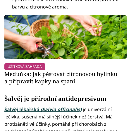
barvu a citronové aroma.
UŽITKOVÁ ZAHRADA
Meduňka: Jak pěstovat citronovou bylinku
a připravit kapky na spaní
Šalvěj je přírodní antidepresivum
Šalvěj lékařská
(Salvia officinalis)
je univerzální
léčivka, sušená má silnější účinek než čerstvá. Má
protizánětlivé účinky, pomáhá při chorobách z