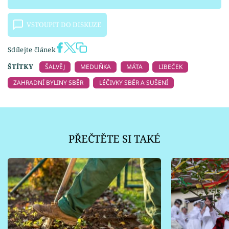
VSTOUPIT DO DISKUZE
Sdílejte článek
ŠTÍTKY
ŠALVĚJ
MEDUŇKA
MÁTA
LIBEČEK
ZAHRADNÍ BYLINY SBĚR
LÉČIVKY SBĚR A SUŠENÍ
PŘEČTĚTE SI TAKÉ