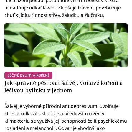
nachlazení působí potopudně, mírní bolest v krku a
usnadňuje odkašlávání. Zlepšuje trávení, povzbuzuje
chuť k jídlu, činnost střev, žaludku a žlučníku.
LÉČIVÉ BYLINY A KOŘENÍ
Jak správně pěstovat šalvěj, voňavé koření a
léčivou bylinku v jednom
Šalvěj je výborné přírodní antidepresivum, uvolňuje
stres a celkově uklidňuje a především u žen v
klimakteriu se využívá její schopnosti čelit psychickému
rozladění a melancholii. Odvar je vhodný jako