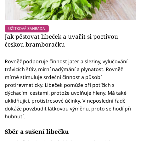
UŽITKOVÁ ZAHRADA
Jak pěstovat libeček a uvařit si poctivou
českou bramboračku
Rovněž podporuje činnost jater a sleziny, vylučování
trávicích šťáv, mírní nadýmání a plynatost. Rovněž
mírně stimuluje srdeční činnost a působí
protirevmaticky. Libeček pomůže při potížích s
dýchacími cestami, protože uvolňuje hleny. Má také
uklidňující, protistresové účinky. V neposlední řadě
dokáže povzbudit látkovou výměnu, proto se hodí při
hubnutí.
Sběr a sušení libečku