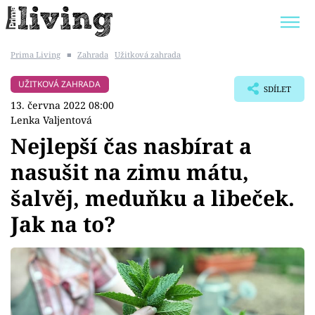
Prima Living
■
Zahrada
Užitková zahrada
Trendy:
JAK UŠETŘIT
POKOJOVÉ KVĚTINY
UŽITKOVÁ ZAHRADA
SDÍLET
BYDLENÍ SLAVNÝCH
ZAHRADA
13. června 2022 08:00
Lenka Valjentová
Nejlepší čas nasbírat a
nasušit na zimu mátu,
Témata
šalvěj, meduňku a libeček.
Bydlení
Jak na to?
Zahrada
Design