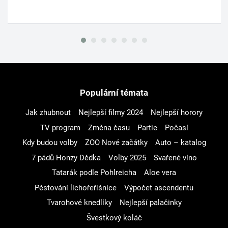
Populární témata
Jak zhubnout
Nejlepší filmy 2024
Nejlepší horory
TV program
Změna času
Partie
Počasí
Kdy budou volby
ZOO Nové začátky
Auto – katalog
7 pádů Honzy Dědka
Volby 2025
Svařené víno
Tatarák podle Pohlreicha
Aloe vera
Pěstování lichořeřišnice
Výpočet ascendentu
Tvarohové knedlíky
Nejlepší palačinky
Švestkový koláč