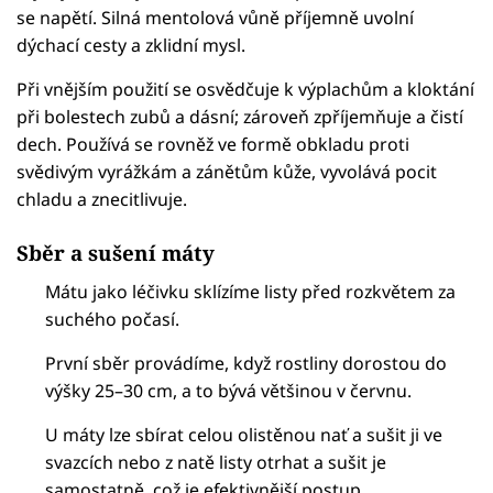
se napětí. Silná mentolová vůně příjemně uvolní
dýchací cesty a zklidní mysl.
Při vnějším použití se osvědčuje k výplachům a kloktání
při bolestech zubů a dásní; zároveň zpříjemňuje a čistí
dech. Používá se rovněž ve formě obkladu proti
svědivým vyrážkám a zánětům kůže, vyvolává pocit
chladu a znecitlivuje.
Sběr a sušení máty
Mátu jako léčivku sklízíme listy před rozkvětem za
suchého počasí.
První sběr provádíme, když rostliny dorostou do
výšky 25–30 cm, a to bývá většinou v červnu.
U máty lze sbírat celou olistěnou nať a sušit ji ve
svazcích nebo z natě listy otrhat a sušit je
samostatně, což je efektivnější postup.