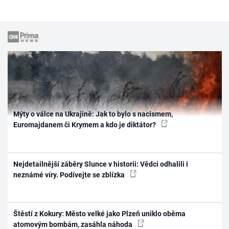
Mýty o válce na Ukrajině: Jak to bylo s nacismem,
Euromajdanem či Krymem a kdo je diktátor?
Nejdetailnější záběry Slunce v historii: Vědci odhalili i
neznámé víry. Podívejte se zblízka
Štěstí z Kokury: Město velké jako Plzeň uniklo oběma
atomovým bombám, zasáhla náhoda