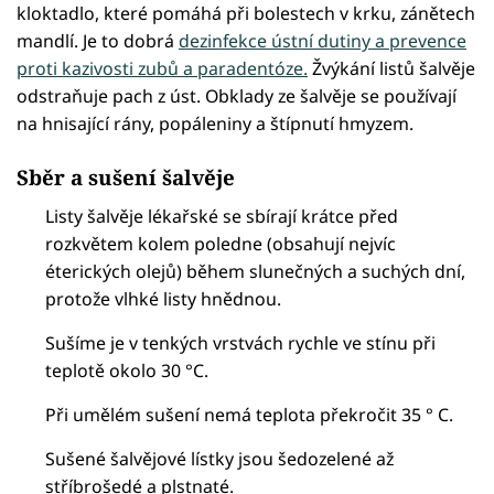
kloktadlo, které pomáhá při bolestech v krku, zánětech
mandlí. Je to dobrá
dezinfekce ústní dutiny a prevence
proti kazivosti zubů a paradentóze.
Žvýkání listů šalvěje
odstraňuje pach z úst. Obklady ze šalvěje se používají
na hnisající rány, popáleniny a štípnutí hmyzem.
Sběr a sušení šalvěje
Listy šalvěje lékařské se sbírají krátce před
rozkvětem kolem poledne (obsahují nejvíc
éterických olejů) během slunečných a suchých dní,
protože vlhké listy hnědnou.
Sušíme je v tenkých vrstvách rychle ve stínu při
teplotě okolo 30 °C.
Při umělém sušení nemá teplota překročit 35 ° C.
Sušené šalvějové lístky jsou šedozelené až
stříbrošedé a plstnaté.