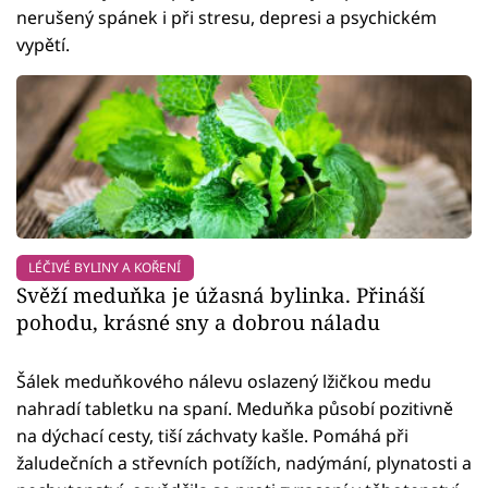
nerušený spánek i při stresu, depresi a psychickém
vypětí.
LÉČIVÉ BYLINY A KOŘENÍ
Svěží meduňka je úžasná bylinka. Přináší
pohodu, krásné sny a dobrou náladu
Šálek meduňkového nálevu oslazený lžičkou medu
nahradí tabletku na spaní. Meduňka působí pozitivně
na dýchací cesty, tiší záchvaty kašle. Pomáhá při
žaludečních a střevních potížích, nadýmání, plynatosti a