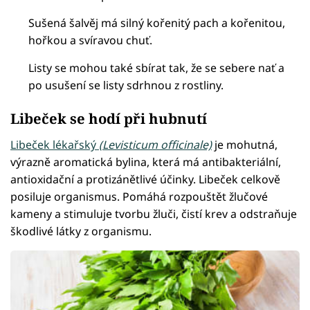
Sušená šalvěj má silný kořenitý pach a kořenitou,
hořkou a svíravou chuť.
Listy se mohou také sbírat tak, že se sebere nať a
po usušení se listy sdrhnou z rostliny.
Libeček se hodí při hubnutí
Libeček lékařský
(Levisticum officinale)
je mohutná,
výrazně aromatická bylina, která má antibakteriální,
antioxidační a protizánětlivé účinky. Libeček celkově
posiluje organismus. Pomáhá rozpouštět žlučové
kameny a stimuluje tvorbu žluči, čistí krev a odstraňuje
škodlivé látky z organismu.