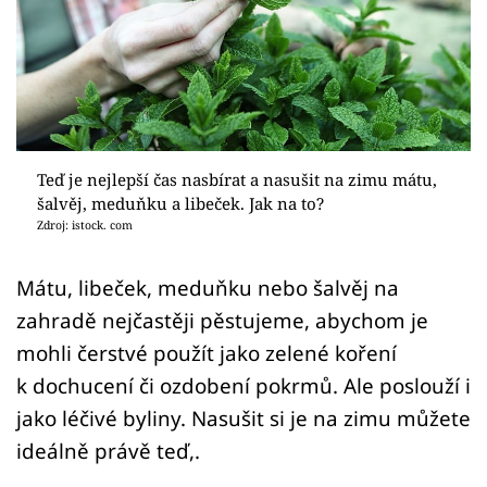
Sledujte prima+
Přihlášení
Sledujte nás
Teď je nejlepší čas nasbírat a nasušit na zimu mátu,
šalvěj, meduňku a libeček. Jak na to?
Zdroj: istock. com
Mátu, libeček, meduňku nebo šalvěj na
zahradě nejčastěji pěstujeme, abychom je
mohli čerstvé použít jako zelené koření
k dochucení či ozdobení pokrmů. Ale poslouží i
jako léčivé byliny. Nasušit si je na zimu můžete
ideálně právě teď,.