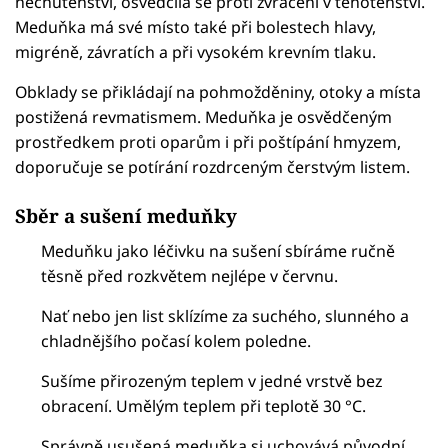
nechutenství, osvědčila se proti zvracení v těhotenství.
Meduňka má své místo také při bolestech hlavy,
migréně, závratích a při vysokém krevním tlaku.
Obklady se přikládají na pohmožděniny, otoky a místa
postižená revmatismem. Meduňka je osvědčeným
prostředkem proti oparům i při poštípání hmyzem,
doporučuje se potírání rozdrceným čerstvým listem.
S
běr a sušení meduňky
Meduňku jako léčivku na sušení sbíráme ručně
těsně před rozkvětem nejlépe v červnu.
Nať nebo jen list sklízíme za suchého, slunného a
chladnějšího počasí kolem poledne.
Sušíme přirozeným teplem v jedné vrstvě bez
obracení. Umělým teplem při teplotě 30 °C.
Správně usušená meduňka si uchovává původní