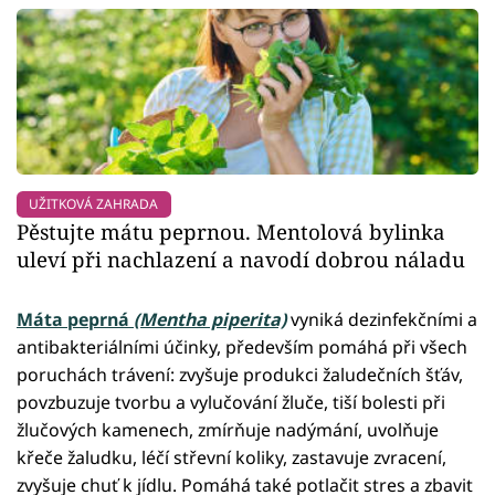
UŽITKOVÁ ZAHRADA
Pěstujte mátu peprnou. Mentolová bylinka
uleví při nachlazení a navodí dobrou náladu
Máta peprná
(Mentha piperita)
vyniká dezinfekčními a
antibakteriálními účinky, především pomáhá při všech
poruchách trávení: zvyšuje produkci žaludečních šťáv,
povzbuzuje tvorbu a vylučování žluče, tiší bolesti při
žlučových kamenech, zmírňuje nadýmání, uvolňuje
křeče žaludku, léčí střevní koliky, zastavuje zvracení,
zvyšuje chuť k jídlu. Pomáhá také potlačit stres a zbavit