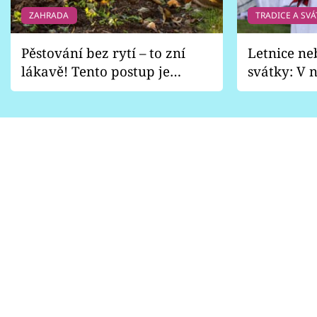
ZAHRADA
TRADICE A SVÁ
Pěstování bez rytí – to zní
Letnice ne
lákavě! Tento postup je
svátky: V n
vhodný jen pro některé
pondělí z
zahrady