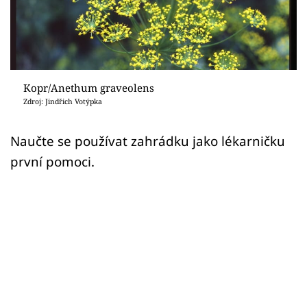
Sledujte prima+
Přihlášení
Kopr/Anethum graveolens
Sledujte nás
Zdroj: Jindřich Votýpka
Naučte se používat zahrádku jako lékarničku
první pomoci.