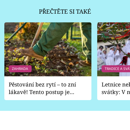
PŘEČTĚTE SI TAKÉ
ZAHRADA
TRADICE A SVÁ
Pěstování bez rytí – to zní
Letnice ne
lákavě! Tento postup je
svátky: V n
vhodný jen pro některé
pondělí z
zahrady