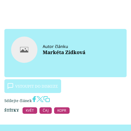
Autor článku
Markéta Zídková
VSTOUPIT DO DISKUZE
Sdílejte článek
ŠTÍTKY
KVĚT
ČAJ
KOPR