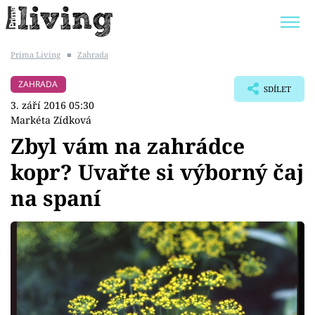
Prima Living
■
Zahrada
Trendy:
JAK UŠETŘIT
POKOJOVÉ KVĚTINY
ZAHRADA
SDÍLET
BYDLENÍ SLAVNÝCH
ZAHRADA
3. září 2016 05:30
Markéta Zídková
Zbyl vám na zahrádce
kopr? Uvařte si výborný čaj
Témata
na spaní
Bydlení
Zahrada
Design