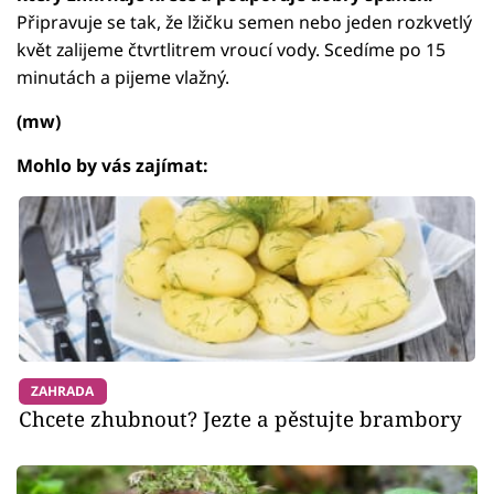
Připravuje se tak, že lžičku semen nebo jeden rozkvetlý
květ zalijeme čtvrtlitrem vroucí vody. Scedíme po 15
minutách a pijeme vlažný.
(mw)
Mohlo by vás zajímat:
ZAHRADA
Chcete zhubnout? Jezte a pěstujte brambory