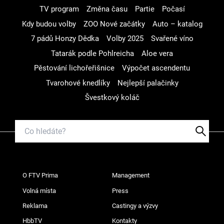
TV program
Změna času
Partie
Počasí
Kdy budou volby
ZOO Nové začátky
Auto – katalog
7 pádů Honzy Dědka
Volby 2025
Svařené víno
Tatarák podle Pohlreicha
Aloe vera
Pěstování lichořeřišnice
Výpočet ascendentu
Tvarohové knedlíky
Nejlepší palačinky
Švestkový koláč
O FTV Prima
Management
Volná místa
Press
Reklama
Castingy a výzvy
HbbTV
Kontakty