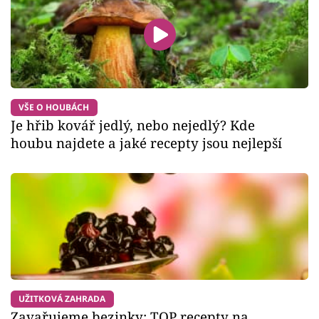
VŠE O HOUBÁCH
Je hřib kovář jedlý, nebo nejedlý? Kde
houbu najdete a jaké recepty jsou nejlepší
UŽITKOVÁ ZAHRADA
Zavařujeme bezinky: TOP recepty na