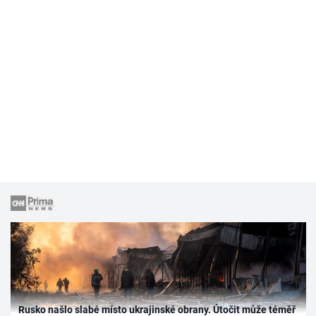
Rusko našlo slabé místo ukrajinské obrany. Útočit může téměř