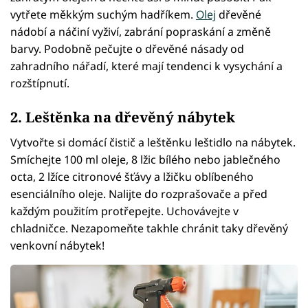
vytřete měkkým suchým hadříkem.
Olej
dřevěné
nádobí a náčiní vyživí, zabrání popraskání a změně
barvy. Podobně pečujte o dřevěné násady od
zahradního nářadí, které mají tendenci k vysychání a
rozštípnutí.
2. Leštěnka na dřevěný nábytek
Vytvořte si domácí čistič a leštěnku leštidlo na nábytek.
Smíchejte 100 ml oleje, 8 lžic bílého nebo jablečného
octa, 2 lžíce citronové šťávy a lžičku oblíbeného
esenciálního oleje. Nalijte do rozprašovače a před
každým použitím protřepejte. Uchovávejte v
chladničce. Nezapomeňte takhle chránit taky dřevěný
venkovní nábytek!