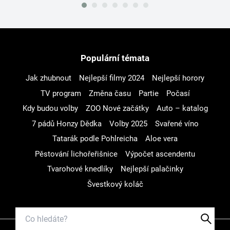
Populární témata
Jak zhubnout
Nejlepší filmy 2024
Nejlepší horory
TV program
Změna času
Partie
Počasí
Kdy budou volby
ZOO Nové začátky
Auto – katalog
7 pádů Honzy Dědka
Volby 2025
Svařené víno
Tatarák podle Pohlreicha
Aloe vera
Pěstování lichořeřišnice
Výpočet ascendentu
Tvarohové knedlíky
Nejlepší palačinky
Švestkový koláč