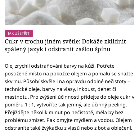
JAK UŠETŘIT
Cukr v trochu jiném světle: Dokáže zklidnit
spálený jazyk i odstranit zašlou špínu
Olej zrychlí odstraňování barvy na kůži. Potřete
postižené místo na pokožce olejem a pomalu se snažte
skvrnu. Působí skvěle i na opravdu odolné nečistoty –
technické oleje, barvy na vlasy, inkoust, dehet či
mastnotu. Pro zvýšení účinnosti přidejte do oleje cukr v
poměru 1 : 1, vytvoříte tak jemný, ale účinný peeling.
Přejíždějte několik minut po nečistotě, měla by bez
problému zmizet. Pak omyjte mýdlem a vodou. Olejem
odstraníte také žvýkačku z vlasů nebo z bot a oblečení.