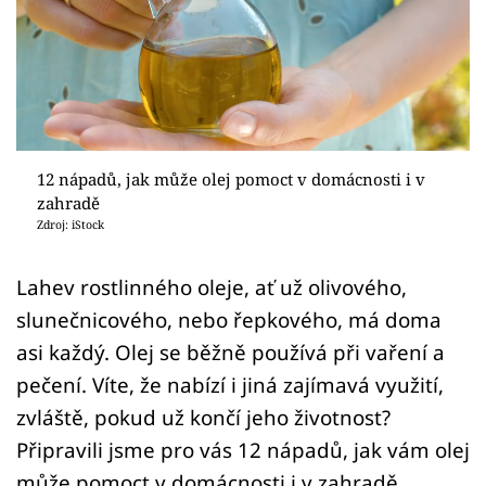
Sledujte prima+
Přihlášení
Sledujte nás
12 nápadů, jak může olej pomoct v domácnosti i v
zahradě
Zdroj: iStock
Lahev rostlinného oleje, ať už olivového,
slunečnicového, nebo řepkového, má doma
asi každý. Olej se běžně používá při vaření a
pečení. Víte, že nabízí i jiná zajímavá využití,
zvláště, pokud už končí jeho životnost?
Připravili jsme pro vás 12 nápadů, jak vám olej
může pomoct v domácnosti i v zahradě.