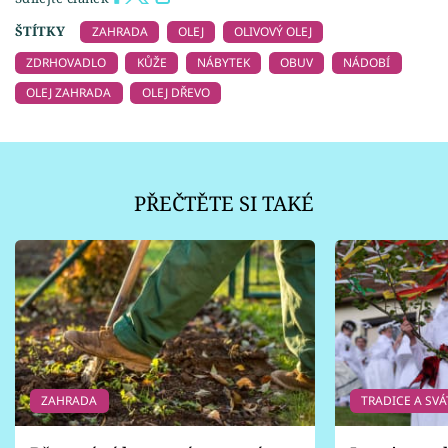
ŠTÍTKY
ZAHRADA
OLEJ
OLIVOVÝ OLEJ
ZDRHOVADLO
KŮŽE
NÁBYTEK
OBUV
NÁDOBÍ
OLEJ ZAHRADA
OLEJ DŘEVO
PŘEČTĚTE SI TAKÉ
ZAHRADA
TRADICE A SVÁ