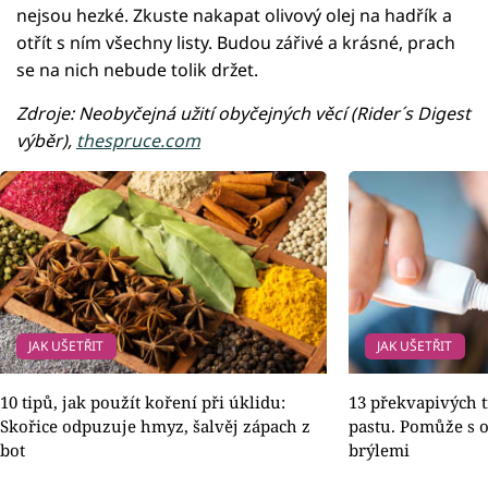
nejsou hezké. Zkuste nakapat olivový olej na hadřík a
otřít s ním všechny listy. Budou zářivé a krásné, prach
se na nich nebude tolik držet.
Zdroje: Neobyčejná užití obyčejných věcí (Rider´s Digest
výběr),
thespruce.com
JAK UŠETŘIT
JAK UŠETŘIT
10 tipů, jak použít koření při úklidu:
13 překvapivých t
Skořice odpuzuje hmyz, šalvěj zápach z
pastu. Pomůže s 
bot
brýlemi