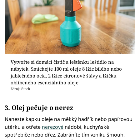
Vytvořte si domácí čistič a leštěnku leštidlo na
nábytek. Smíchejte 100 ml oleje 8 lžic bílého nebo
jablečného octa, 2 lžíce citronové šťávy a lžičku
oblíbeného esenciálního oleje.
Zdroj: iStock
3. Olej pečuje o nerez
Naneste kapku oleje na měkký hadřík nebo papírovou
utěrku a otřete
nerezové
nádobí, kuchyňské
spotřebiče nebo dřez. Zabráníte tím vzniku šmouh,