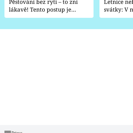
Pěstování bez rytí – to zní
Letnice ne
lákavě! Tento postup je
svátky: V n
vhodný jen pro některé
pondělí z
zahrady