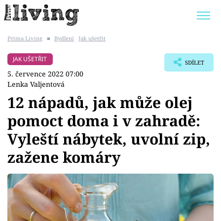
Prima Living
■
Bydlení
Jak ušetřit
Trendy:
JAK UŠETŘIT
POKOJOVÉ KVĚTINY
JAK UŠETŘIT
SDÍLET
BYDLENÍ SLAVNÝCH
ZAHRADA
5. července 2022 07:00
Lenka Valjentová
12 nápadů, jak může olej
pomoct doma i v zahradě:
Témata
Vyleští nábytek, uvolní zip,
Bydlení
zažene komáry
Zahrada
Design