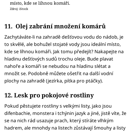
místo, kde se líhnou komáři.
Zdroj: iStock
11. Olej zabrání množení komárů
Zachytáváte-li na zahradě dešťovou vodu do nádob, je
to skvělé, ale bohužel stojaté vody jsou ideální místo,
kde se líhnou komáři. Jak tomu předejít? Nakapejte na
hladinu dešťových sudů trochu oleje. Bude plavat
nahoře a komáři se nebudou na hladinu slétat a
množit se. Podobně můžete ošetřit na další vodní
plochy na zahradě (jezírka, pítka pro ptáčky).
12. Lesk pro pokojové rostliny
Pokud pěstujete rostliny s velkými listy, jako jsou
difenbachie, monstera i tchýnin jazyk a jiné, jistě víte, že
se na nich rád usazuje prach, který stíráte vlhkým
hadrem, ale mnohdy na listech zůstávají šmouhy a listy