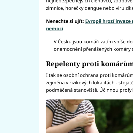
nejnebezpečnějších členovců, zodpověd
zimnice, horečky dengue nebo viru zika
Nenechte si ujít:
Evropě hrozí invaze
nemoci
V Česku jsou komáři zatím spíše do
onemocnění přenášených komáry se 
Repelenty proti komárů
I tak se osobní ochrana proti komárů
zejména v rizikových lokalitách - stojaté 
podmáčená stanoviště. Účinnou profyl