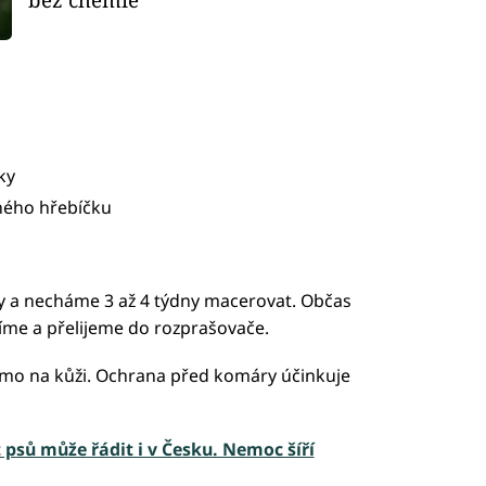
ky
ného hřebíčku
y a necháme 3 až 4 týdny macerovat. Občas
me a přelijeme do rozprašovače.
mo na kůži. Ochrana před komáry účinkuje
 psů může řádit i v Česku. Nemoc šíří