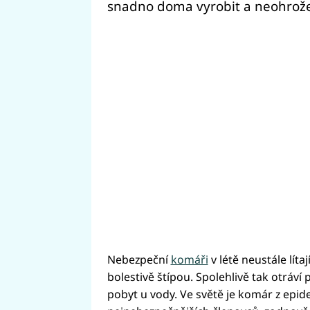
snadno doma vyrobit a neohroženě
Nebezpeční
komáři
v létě neustále lítaj
bolestivě štípou. Spolehlivě tak otráví 
pobyt u vody. Ve světě je komár z epi