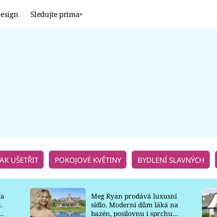
esign
Sledujte prima+
Design
TRENDY
JAK NA TO
PROMĚNY
NAŠE TIPY
JAK UŠETŘIT
POKOJOVÉ KVĚTINY
BYDLENÍ SLAVNÝCH
la
Meg Ryan prodává luxusní
.
sídlo. Moderní dům láká na
o
bazén, posilovnu i sprchu