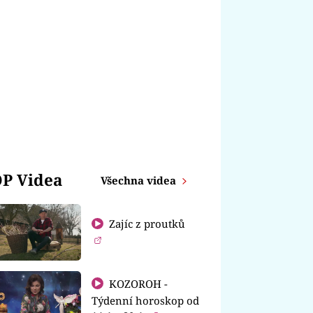
P Videa
Všechna videa
Zajíc z proutků
KOZOROH -
Týdenní horoskop od