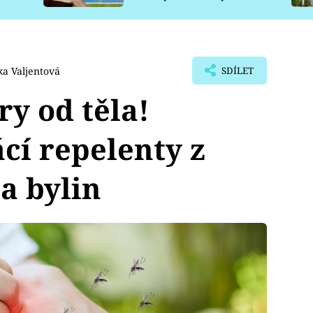
pro psy
a Valjentová
SDÍLET
ry od těla!
cí repelenty z
a bylin