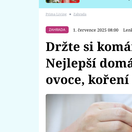
požáru
Prima Living
■
Zahrada
1. července 2025 08:00
Lenk
ZAHRADA
Držte si komá
Nejlepší domá
ovoce, koření 