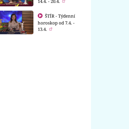
14.4. - 20.4.
ŠTÍR - Týdenní
horoskop od 7.4. -
13.4.