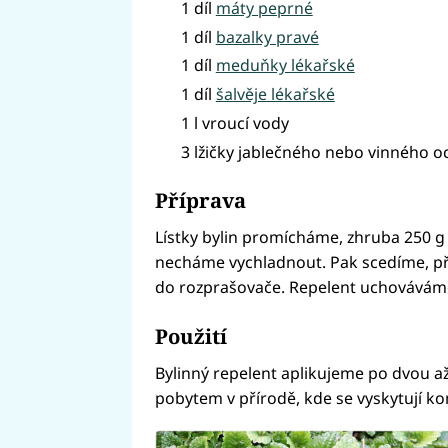
1 díl
máty peprné
1 díl
bazalky pravé
1 díl
meduňky lékařské
1 díl
šalvěje lékařské
1 l vroucí vody
3 lžičky jablečného nebo vinného o
Příprava
Lístky bylin promícháme, zhruba 250 g
necháme vychladnout. Pak scedíme, př
do rozprašovače. Repelent uchováváme 
Použití
Bylinný repelent aplikujeme po dvou až
pobytem v přírodě, kde se vyskytují k