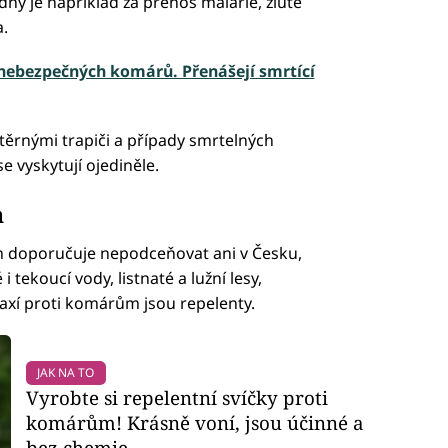
ný je například za přenos malárie, žluté
.
 nebezpečných komárů. Přenášejí smrtící
těrnými trapiči a případy smrtelných
vyskytují ojediněle.
m
m doporučuje nepodceňovat ani v Česku,
i tekoucí vody, listnaté a lužní lesy,
axí proti komárům jsou repelenty.
JAK NA TO
Vyrobte si repelentní svíčky proti
komárům! Krásně voní, jsou účinné a
bez chemie