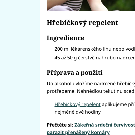
Hřebíčkový repelent
Ingredience
200 ml lékárenského lihu nebo vod
45 až 50 g čerstvě nahrubo nadrce
Příprava a použití
Do alkoholu vložíme nadrcené hřebíčk
protřepeme. Nahnědlou tekutinu scedí
Hřebíčkový repelent
aplikujeme pří
nejméně dvě hodiny.
Přečtěte si:
Zákeřná srdeční červivost
parazit přenášený komáry