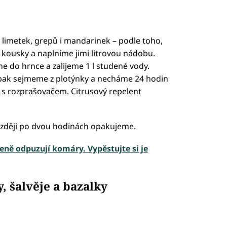
 limetek, grepů i mandarinek – podle toho,
kousky a naplníme jimi litrovou nádobu.
 do hrnce a zalijeme 1 l studené vody.
 pak sejmeme z plotýnky a necháme 24 hodin
k s rozprašovačem. Citrusový repelent
později po dvou hodinách opakujeme.
čeně odpuzují komáry. Vypěstujte si je
, šalvěje a bazalky