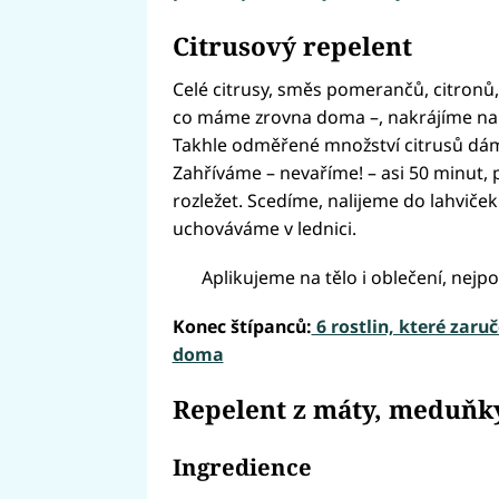
Citrusový repelent
Celé citrusy, směs pomerančů, citronů,
co máme zrovna doma –, nakrájíme na 
Takhle odměřené množství citrusů dáme
Zahříváme – nevaříme! – asi 50 minut,
rozležet. Scedíme, nalijeme do lahviče
uchováváme v lednici.
Aplikujeme na tělo i oblečení, nej
Konec štípanců:
6 rostlin, které zaru
doma
Repelent z máty, meduňky
Ingredience