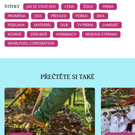
ŠTÍTKY
JAK SE STAVÍ SEN
CENA
ŽIDLE
PRIMA
PROMĚNA
JSSS
PŘEHLED
POŘAD
IKEA
PODLAHA
MATERIÁL
DUB
TV PRIMA
LAMINÁT
KOVÁNÍ
ZÁRUBEŇ
HORNBACH
WEBOVÁ STRÁNKA
WHIRLPOOL CORPORATION
PŘEČTĚTE SI TAKÉ