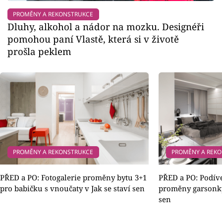
PROMĚNY A REKONSTRUKCE
Dluhy, alkohol a nádor na mozku. Designéři
pomohou paní Vlastě, která si v životě
prošla peklem
PROMĚNY A REKONSTRUKCE
PROMĚNY A REK
PŘED a PO: Fotogalerie proměny bytu 3+1
PŘED a PO: Podívej
pro babičku s vnoučaty v Jak se staví sen
proměny garsonky
sen