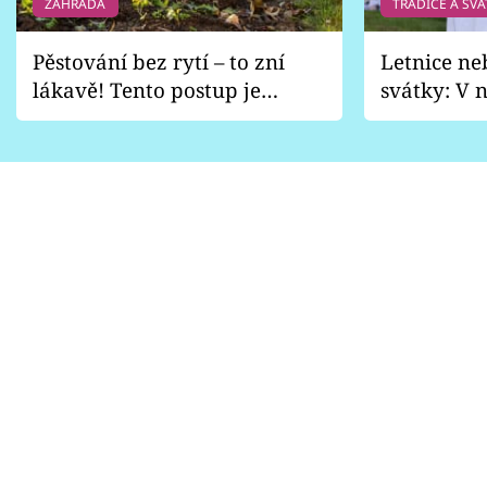
ZAHRADA
TRADICE A SVÁ
Pěstování bez rytí – to zní
Letnice ne
lákavě! Tento postup je
svátky: V n
vhodný jen pro některé
pondělí z
zahrady