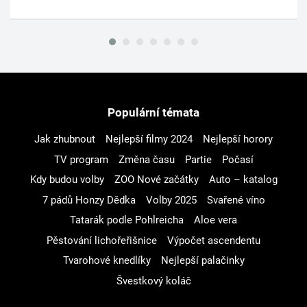
Populární témata
Jak zhubnout
Nejlepší filmy 2024
Nejlepší horory
TV program
Změna času
Partie
Počasí
Kdy budou volby
ZOO Nové začátky
Auto – katalog
7 pádů Honzy Dědka
Volby 2025
Svařené víno
Tatarák podle Pohlreicha
Aloe vera
Pěstování lichořeřišnice
Výpočet ascendentu
Tvarohové knedlíky
Nejlepší palačinky
Švestkový koláč