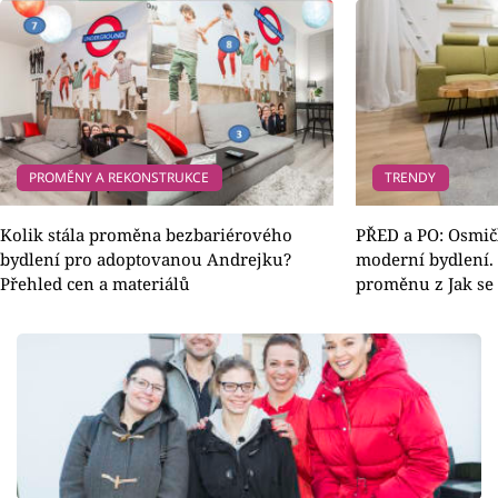
PROMĚNY A REKONSTRUKCE
TRENDY
Kolik stála proměna bezbariérového
PŘED a PO: Osmič
bydlení pro adoptovanou Andrejku?
moderní bydlení. 
Přehled cen a materiálů
proměnu z Jak se 