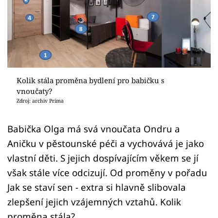
Sledujte prima+
Přihlášení
Sledujte nás
Kolik stála proměna bydlení pro babičku s
vnoučaty?
Zdroj: archiv Prima
Babička Olga má svá vnoučata Ondru a
Aničku v pěstounské péči a vychovává je jako
vlastní děti. S jejich dospívajícím věkem se jí
však stále více odcizují. Od proměny v pořadu
Jak se staví sen - extra si hlavně slibovala
zlepšení jejich vzájemných vztahů. Kolik
proměna stála?