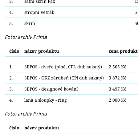
3.
šatní skříň Pax
1
4.
stropní větrák
5
5.
skříň
5
Foto: archiv Prima
číslo
název produktu
cena produk
1.
SEPOS - dveře (plné, CPL dub sukatý)
2 565 Kč
2.
SEPOS - OKZ zárubeň (CPl dub sukatý)
3 872 Kč
3.
SEPOS - designové kování
3 497 Kč
4.
lana a sloupky - ring
2 000 Kč
Foto: archiv Prima
číslo
název produktu