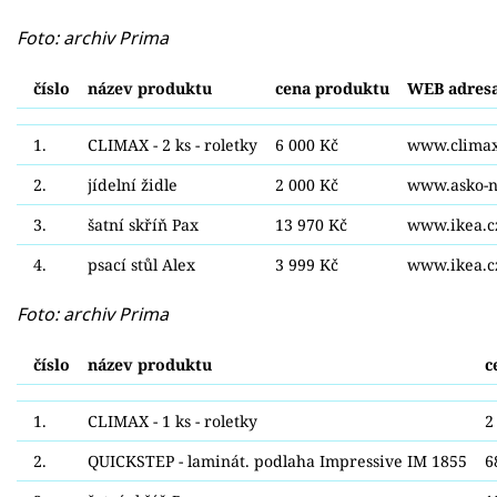
F
oto: archiv Prima
číslo
název produktu
cena produktu
WEB adres
1.
CLIMAX - 2 ks - roletky
6 000 Kč
www.climax
2.
jídelní židle
2 000 Kč
www.asko-n
3.
šatní skříň Pax
13 970 Kč
www.ikea.c
4.
psací stůl Alex
3 999 Kč
www.ikea.c
Foto: archiv Prima
číslo
název produktu
c
1.
CLIMAX - 1 ks - roletky
2
2.
QUICKSTEP - laminát. podlaha Impressive IM 1855
6