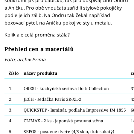
soukromí jak pro babičku, tak pro dospívajícího Ondru
a Aničku. Pro obě vnoučata zařídili stylové pokojíčky
podle jejich zálib. Na Ondru tak čekal například
boxovací pytel, na Aničku pokoj ve stylu metalu.
Kolik ale celá proměna stála?
Přehled cen a materiálů
Foto: archiv Prima
číslo
název produktu
c
1.
ORESI - kuchyňská sestava Dolti Collection
3
2.
JECH - sedačka Paris 2R-XL-2
4
3.
QUICKSTEP - laminát. podlaha Impressive IM 1855
6
4.
CLIMAX - 2 ks - japonská posuvná stěna
1
5.
SEPOS - posuvné dveře (4/5 sklo, dub sukatý)
4