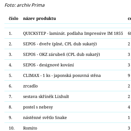
Foto: archiv Prima
číslo
název produktu
c
1.
QUICKSTEP - laminát. podlaha Impressive IM 1855
6
2.
SEPOS - dveře (plné, CPL dub sukatý)
2
3.
SEPOS - OKZ zárubeň (CPL dub sukatý)
3
4.
SEPOS - designové kování
3
5.
CLIMAX - 1 ks - japonská posuvná stěna
9
6.
zrcadlo
2
7.
sestava skříněk Lixhult
2
8.
postel s nebesy
4
9.
nástěnné světlo Snake
1
10.
Romito
3