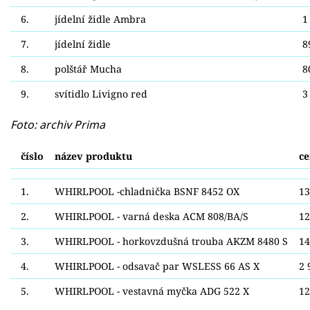
6.
jídelní židle Ambra
1
7.
jídelní židle
8
8.
polštář Mucha
8
9.
svítidlo Livigno red
3
Foto: archiv Prima
číslo
název produktu
ce
1.
WHIRLPOOL -chladnička BSNF 8452 OX
13
2.
WHIRLPOOL - varná deska ACM 808/BA/S
12
3.
WHIRLPOOL - horkovzdušná trouba AKZM 8480 S
14
4.
WHIRLPOOL - odsavač par WSLESS 66 AS X
2 
5.
WHIRLPOOL - vestavná myčka ADG 522 X
12