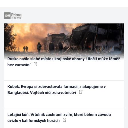
Rusko našlo slabé místo ukrajinské obrany. Útočit může téměř
bez varování
Kubek: Evropa si zdevastovala farmacii, nakupujeme v
Bangladéši. Vojtěch ničí zdravotnictví
Létající kůň: Vrtulník zachránil zvíře, které během závodu
uvízlo v kalifornských horách