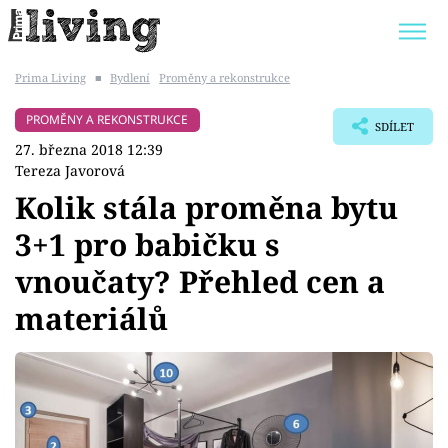
Prima Living
■
Bydlení
Proměny a rekonstrukce
Trendy:
JAK UŠETŘIT
POKOJOVÉ KVĚTINY
PROMĚNY A REKONSTRUKCE
SDÍLET
BYDLENÍ SLAVNÝCH
ZAHRADA
27. března 2018 12:39
Tereza Javorová
Kolik stála proměna bytu
3+1 pro babičku s
Témata
vnoučaty? Přehled cen a
Bydlení
materiálů
Zahrada
Design