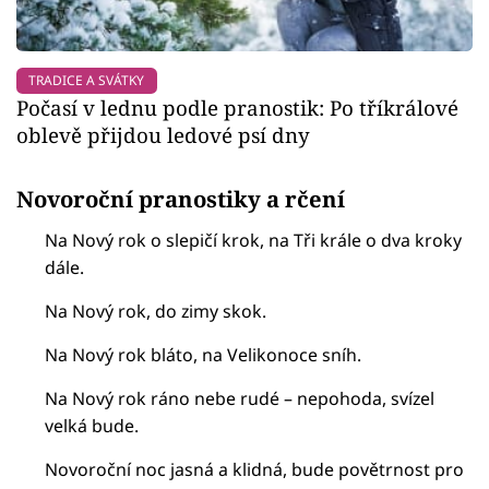
TRADICE A SVÁTKY
Počasí v lednu podle pranostik: Po tříkrálové
oblevě přijdou ledové psí dny
Novoroční pranostiky a rčení
Na Nový rok o slepičí krok, na Tři krále o dva kroky
dále.
Na Nový rok, do zimy skok.
Na Nový rok bláto, na Velikonoce sníh.
Na Nový rok ráno nebe rudé – nepohoda, svízel
velká bude.
Novoroční noc jasná a klidná, bude povětrnost pro