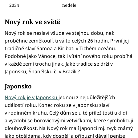
2034
neděle
Nový rok ve světě
Nový rok se neslaví všude ve stejnou dobu, než
proběhne zeměkoulí, trvá to celých 26 hodin. První jej
tradičně slaví Samoa a Kiribati v Tichém oceánu.
Podobně jako Vánoce, tak i vítání nového roku probíhá
v každé zemi trochu jinak. Jaké tradice se drží v
Japonsku, Španělsku či v Brazílii?
Japonsko
Nový rok je v Japonsku
jednou z nejdůležitějších
událostí roku. Konec roku se v Japonsku slaví
v rodinném kruhu. Celý dům se u té příležitosti uklidí
a vyzdobí se borovicovými větvičkami, které symbolizují
dlouhověkost. Na Nový rok mají Japonci mj. zvyk známý
jako otošidama, kdy dospělí a příbuzní dávají peníze