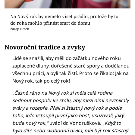
Na Nový rok by nemělo viset prádlo, protože by to
do roka mohlo přinést smrt do domu.
Zdroj: iStock
Novoroční tradice a zvyky
Lidé se snažili, aby měli do začátku nového roku
zaplacené dluhy, dořešené staré spory a dodělanou
všechnu práci, a byli tak čistí. Proto se říkalo: Jak na
Nový rok, tak po celý rok!
„Časně ráno na Nový rok si měla celá rodina
sednout pospolu ke stolu, aby mezi nimi nevznikaly
sváry a rozepře. Přáli si šťastný nový rok a podle
toho, kdo vstoupil první jako host, usuzovali, jaký
bude nový rok,“
uvádí dr. Vondrušková.
„Když to
bylo dítě nebo svobodná dívka, měl být rok šťastný