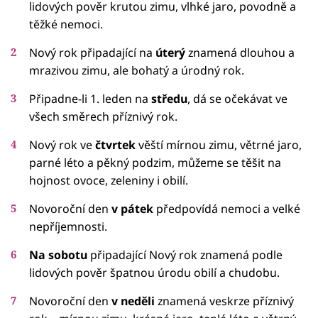
lidových pověr krutou zimu, vlhké jaro, povodně a
těžké nemoci.
Nový rok připadající na
úterý
znamená dlouhou a
mrazivou zimu, ale bohatý a úrodný rok.
Připadne-li 1. leden na
středu
, dá se očekávat ve
všech směrech příznivý rok.
Nový rok ve
čtvrtek
věští mírnou zimu, větrné jaro,
parné léto a pěkný podzim, můžeme se těšit na
hojnost ovoce, zeleniny i obilí.
Novoroční den
v pátek
předpovídá nemoci a velké
nepříjemnosti.
Na sobotu
připadající Nový rok znamená podle
lidových pověr špatnou úrodu obilí a chudobu.
Novoroční den
v neděli
znamená veskrze příznivý