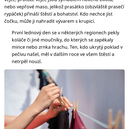
nebo vepřové maso, jelikož prasátko (obzvláště prasečí
rypáček) přináší štěstí a bohatství. Kdo nechce jíst
čočku, může ji nahradit vývarem s krupicí.
První lednový den se v některých regionech pekly
koláče či jiné moučníky, do kterých se zapékaly
mince nebo zrnka hrachu. Ten, kdo ukrytý poklad v
pečivu našel, měl v dalším roce ve všem štěstí a
netrpěl nouzí.