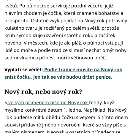
květů. Po půlnoci se servíruje pozdní večeře, jejíž
hlavním chodem je čočka, která znamená bohatství a
prosperitu. Ostatně zvyk pojídat na Nový rok potraviny
kulatého tvaru je rozšířený po celém světě, protože
kruh symbolizuje uzavření starého roku a začátek
nového. V městech, kde je ale pláž, o půlnoci vstupují
lidé do moře a podle tradice si musí nechat omýt nohy
sedmi vlnami a přinést moři květinovou oběť.
Vyplatí se vědět:
Podle tradice musíte na Nový rok
sníst čočku. Jen tak se vás budou držet peníze.
Nový rok, nebo nový rok?
S
velkým písmenem píšeme Nový rok
tehdy, když
myslíme konkrétní datum 1. ledna. Například: Na Nový
rok budeme mít k obědu čočku s vejcem. S tímto dnem
souvisí přídavné jméno novoroční, které se vždy píše s
malým písmenem. Naopak v ostatních případech se