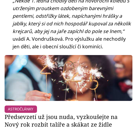
„Někde 1. ledna chodily děti na novoroční koledu s
utrženým proutkem ozdobeným barevnými
pentlemi, odstřižky látek, napíchanými hrášky a
jablky, který si od nich hospodář kupoval za několik
krejcarů, aby jej na jaře zapíchl do pole se lnem,“
uvádí A. Vondrušková. Pro výslužku ale nechodily
jen děti, ale i obecní sloužící či kominíci.
ASTROČLÁNKY
Předsevzetí už jsou nuda, vyzkoušejte na
Nový rok rozbít talíře a skákat ze židle