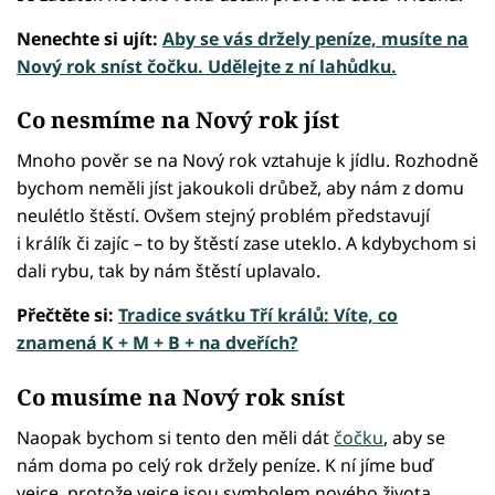
Nenechte si ujít:
Aby se vás držely peníze, musíte na
Nový rok sníst čočku. Udělejte z ní lahůdku.
Co nesmíme na Nový rok jíst
Mnoho pověr se na Nový rok vztahuje k jídlu. Rozhodně
bychom neměli jíst jakoukoli drůbež, aby nám z domu
neulétlo štěstí. Ovšem stejný problém představují
i králík či zajíc – to by štěstí zase uteklo. A kdybychom si
dali rybu, tak by nám štěstí uplavalo.
Přečtěte si:
Tradice svátku Tří králů: Víte, co
znamená K + M + B + na dveřích?
Co musíme na Nový rok sníst
Naopak bychom si tento den měli dát
čočku
, aby se
nám doma po celý rok držely peníze. K ní jíme buď
vejce, protože vejce jsou symbolem nového života,