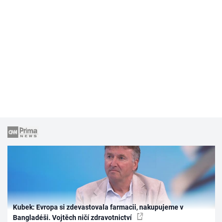
Kubek: Evropa si zdevastovala farmacii, nakupujeme v
Bangladéši. Vojtěch ničí zdravotnictví