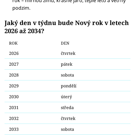
rok – mírnou zimu, krásné jaro, teplé léto a větrný
podzim.
Jaký den v týdnu bude Nový rok v letech
2026 až 2034?
ROK
DEN
2026
čtvrtek
2027
pátek
2028
sobota
2029
pondělí
2030
úterý
2031
středa
2032
čtvrtek
2033
sobota