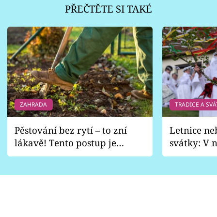
PŘEČTĚTE SI TAKÉ
ZAHRADA
TRADICE A SVÁ
Pěstování bez rytí – to zní
Letnice ne
lákavě! Tento postup je
svátky: V n
vhodný jen pro některé
pondělí z
zahrady