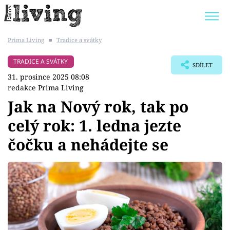
Prima Living
■
Tradice a svátky
Trendy:
JAK UŠETŘIT
POKOJOVÉ KVĚTINY
TRADICE A SVÁTKY
SDÍLET
BYDLENÍ SLAVNÝCH
ZAHRADA
31. prosince 2025 08:08
redakce Prima Living
Jak na Nový rok, tak po
celý rok: 1. ledna jezte
Témata
čočku a nehádejte se
Bydlení
Zahrada
Design