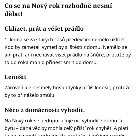
Co se na Nový rok rozhodně nesmí
dělat!
Uklízet, prát a věšet prádlo
1. ledna se za starých časů především nemělo uklízet.
Kdo by zametal, vymetl by si štěstí z domu. Nemělo se
ani prát, ani nechávat viset prádlo na šňůře, protože by
to do roka mohlo přinést smrt do domu.
Lenošit
Zároveň ale nesměly hospodyňky příliš lenošit, protože
by to přinášelo smůlu.
Něco z domácnosti vyhodit.
Na Nový rok se nedoporučuje nic vyhodit z domu či
bytu – daná věc by mohla celý příští rok chybět. A platí
to ani o smetí a odpadcích, protože si můžeme vynést