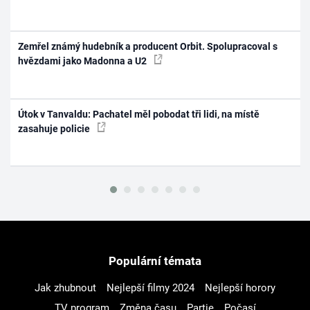
Zemřel známý hudebník a producent Orbit. Spolupracoval s
hvězdami jako Madonna a U2
Útok v Tanvaldu: Pachatel měl pobodat tři lidi, na místě
zasahuje policie
Populární témata
Jak zhubnout
Nejlepší filmy 2024
Nejlepší horory
TV program
Změna času
Partie
Počasí