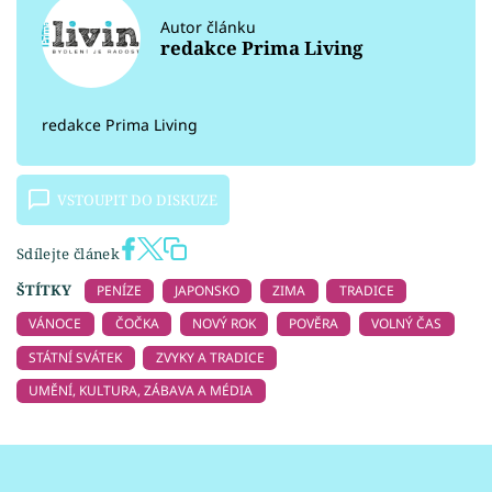
Autor článku
redakce Prima Living
redakce Prima Living
VSTOUPIT DO DISKUZE
Sdílejte článek
ŠTÍTKY
PENÍZE
JAPONSKO
ZIMA
TRADICE
VÁNOCE
ČOČKA
NOVÝ ROK
POVĚRA
VOLNÝ ČAS
STÁTNÍ SVÁTEK
ZVYKY A TRADICE
UMĚNÍ, KULTURA, ZÁBAVA A MÉDIA