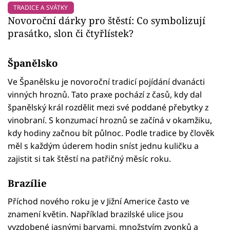
TRADICE A SVÁTKY
Novoroční dárky pro štěstí: Co symbolizují
prasátko, slon či čtyřlístek?
Španělsko
Ve Španělsku je novoroční tradicí pojídání dvanácti
vinných hroznů. Tato praxe pochází z časů, kdy dal
španělský král rozdělit mezi své poddané přebytky z
vinobraní. S konzumací hroznů se začíná v okamžiku,
kdy hodiny začnou bít půlnoc. Podle tradice by člověk
měl s každým úderem hodin sníst jednu kuličku a
zajistit si tak štěstí na patřičný měsíc roku.
Brazílie
Příchod nového roku je v Jižní Americe často ve
znamení květin. Například brazilské ulice jsou
vyzdobené jasnými barvami, množstvím zvonků a