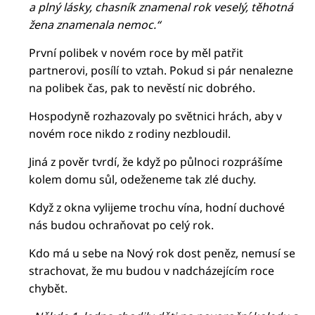
a plný lásky, chasník znamenal rok veselý, těhotná
žena znamenala nemoc.“
První polibek v novém roce by měl patřit
partnerovi, posílí to vztah. Pokud si pár nenalezne
na polibek čas, pak to nevěstí nic dobrého.
Hospodyně rozhazovaly po světnici hrách, aby v
novém roce nikdo z rodiny nezbloudil.
Jiná z pověr tvrdí, že když po půlnoci rozprášíme
kolem domu sůl, odeženeme tak zlé duchy.
Když z okna vylijeme trochu vína, hodní duchové
nás budou ochraňovat po celý rok.
Kdo má u sebe na Nový rok dost peněz, nemusí se
strachovat, že mu budou v nadcházejícím roce
chybět.