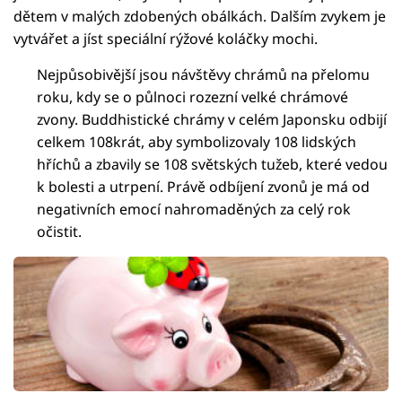
dětem v malých zdobených obálkách. Dalším zvykem je
vytvářet a jíst speciální rýžové koláčky mochi.
Nejpůsobivější jsou návštěvy chrámů na přelomu
roku, kdy se o půlnoci rozezní velké chrámové
zvony. Buddhistické chrámy v celém Japonsku odbijí
celkem 108krát, aby symbolizovaly 108 lidských
hříchů a zbavily se 108 světských tužeb, které vedou
k bolesti a utrpení. Právě odbíjení zvonů je má od
negativních emocí nahromaděných za celý rok
očistit.