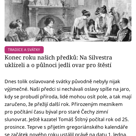
TRADICE A SVÁTKY
Konec roku našich předků: Na Silvestra
uklízeli a o půlnoci jedli ovar pro štěstí
Dnes tolik oslavované svátky původně nebyly nijak
výjimečné. Naši předci si nechávali oslavy spíše na jaro,
kdy se probudí příroda, lidé mohou osít pole, a tak mají
zaručeno, že přežijí další rok. Přirozeným mezníkem
pro počítání času býval pro staré Čechy zimní
slunovrat. Ještě kazatel Tomáš Štítný počítal rok od 25.
prosince. Teprve s přijetím gregoriánského kalendáře
se začátek nového roku ustálil právě na datu 1. ledna.