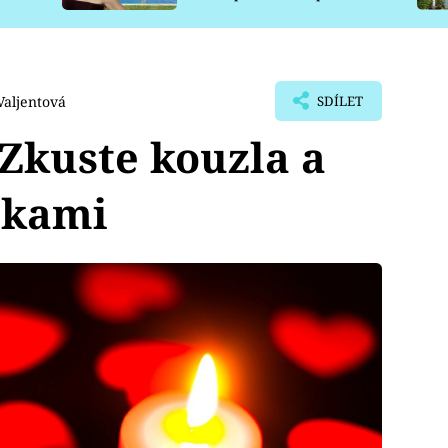
pro psy
Valjentová
SDÍLET
 Zkuste kouzla a
íčkami