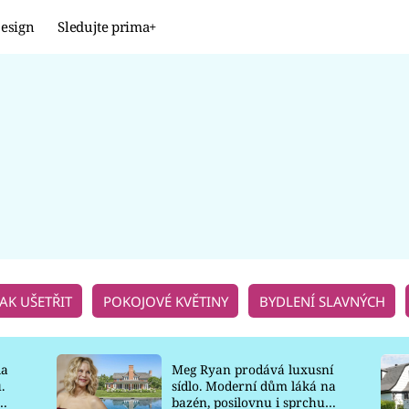
esign
Sledujte prima+
Design
TRENDY
JAK NA TO
PROMĚNY
NAŠE TIPY
JAK UŠETŘIT
POKOJOVÉ KVĚTINY
BYDLENÍ SLAVNÝCH
la
Meg Ryan prodává luxusní
.
sídlo. Moderní dům láká na
o
bazén, posilovnu i sprchu