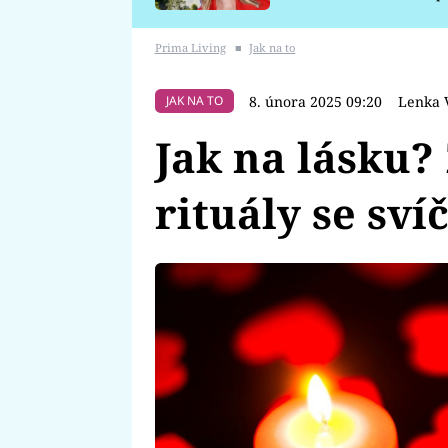
požáru
Prima Living
■
Jak na to
8. února 2025 09:20
Lenka 
JAK NA TO
Jak na lásku?
rituály se sv