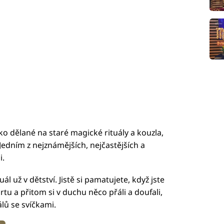
o dělané na staré magické rituály a kouzla,
 Jedním z nejznámějších, nejčastějších a
i.
uál už v dětství. Jistě si pamatujete, když jste
tu a přitom si v duchu něco přáli a doufali,
álů se svíčkami.