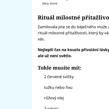
Zdroj: iStock
Rituál milostné přitažlivo
Zamilovala jste se do báječného muže 
rituál milostné přitažlivosti, který by
vás.
Nejlepší čas na kouzlo přivolání lásk
ale už není světlo.
Tohle musíte mít:
2 červené svíčky
tužku nebo fixu
růžový olej
2 svícny