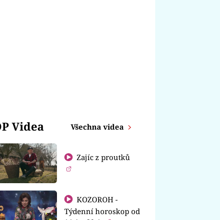
P Videa
Všechna videa
Zajíc z proutků
KOZOROH -
Týdenní horoskop od