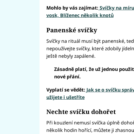
Mohlo by vás zajímat:
Svíčky na míru
vosk, Blíženec několik knotů
Panenské svíčky
Svíčky na rituál musí být panenské, ted
nepoužívejte svíčky, které zdobily jídeln
ještě nebyly zapálené.
Zásadně platí, že už jednou použi
nové přání.
Vyplatí se vědět:
Jak se o svíčku správ
užijete i ušetříte
Nechte svíčku dohořet
Při kouzlení nemusí svíčka úplně dohořet.
několik hodin hořící, můžete ji zhasno