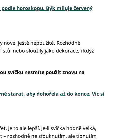
 podle horoskopu. Býk miluje červený
y nové, ještě nepoužité
.
Rozhodně
í stůl nebo sloužily jako dekorace, i když
tou svíčku nesmíte použít znovu na
ně starat, aby dohořela až do konce. Víc si
 Je to ale lepší. Je-li svíčka hodně velká,
ut – rozhodně ne sfouknutím, ale típnutím