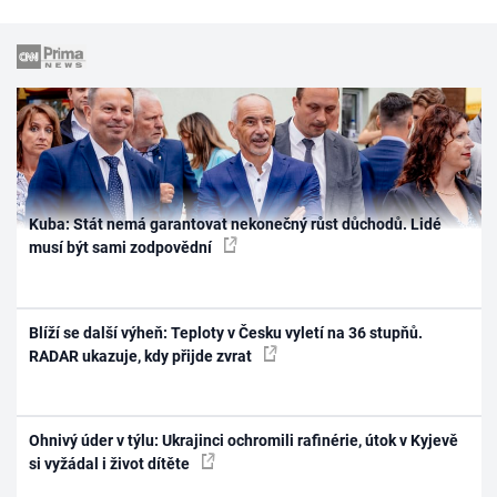
Kuba: Stát nemá garantovat nekonečný růst důchodů. Lidé
musí být sami zodpovědní
Blíží se další výheň: Teploty v Česku vyletí na 36 stupňů.
RADAR ukazuje, kdy přijde zvrat
Ohnivý úder v týlu: Ukrajinci ochromili rafinérie, útok v Kyjevě
si vyžádal i život dítěte