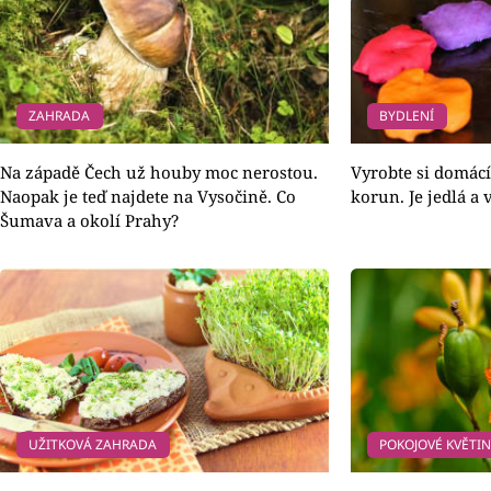
ZAHRADA
BYDLENÍ
Na západě Čech už houby moc nerostou.
Vyrobte si domác
Naopak je teď najdete na Vysočině. Co
korun. Je jedlá a 
Šumava a okolí Prahy?
UŽITKOVÁ ZAHRADA
POKOJOVÉ KVĚTI