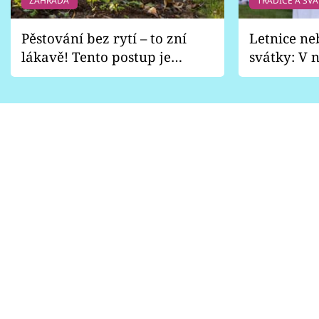
ZAHRADA
TRADICE A SVÁ
Pěstování bez rytí – to zní
Letnice ne
lákavě! Tento postup je
svátky: V n
vhodný jen pro některé
pondělí z
zahrady