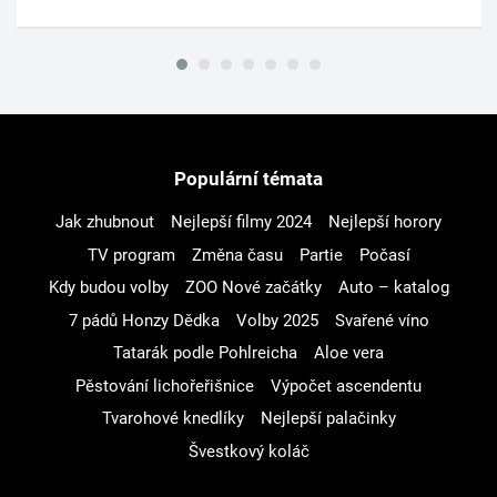
Populární témata
Jak zhubnout
Nejlepší filmy 2024
Nejlepší horory
TV program
Změna času
Partie
Počasí
Kdy budou volby
ZOO Nové začátky
Auto – katalog
7 pádů Honzy Dědka
Volby 2025
Svařené víno
Tatarák podle Pohlreicha
Aloe vera
Pěstování lichořeřišnice
Výpočet ascendentu
Tvarohové knedlíky
Nejlepší palačinky
Švestkový koláč