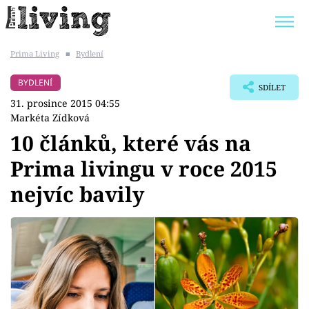
Prima Living
■
Bydlení
Trendy:
JAK UŠETŘIT
POKOJOVÉ KVĚTINY
BYDLENÍ
SDÍLET
BYDLENÍ SLAVNÝCH
ZAHRADA
31. prosince 2015 04:55
Markéta Zídková
10 článků, které vás na
Prima livingu v roce 2015
Témata
nejvíc bavily
Bydlení
Zahrada
Design