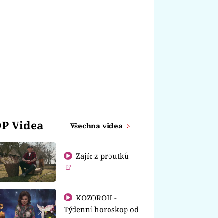
P Videa
Všechna videa
Zajíc z proutků
KOZOROH -
Týdenní horoskop od