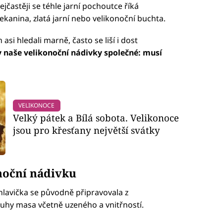
jčastěji se téhle jarní pochoutce říká
sekanina, zlatá jarní nebo velikonoční buchta.
si hledali marně, často se liší i dost
 naše velikonoční nádivky společné: musí
VELIKONOCE
Velký pátek a Bílá sobota. Velikonoce
jsou pro křesťany největší svátky
noční nádivku
hlavička se původně připravovala z
í druhy masa včetně uzeného a vnitřností.