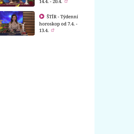
14.4. - 20.4.
ŠTÍR - Týdenní
horoskop od 7.4. -
13.4.