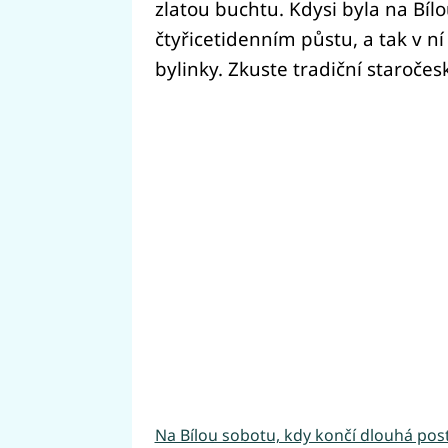
zlatou buchtu. Kdysi byla na Bí
čtyřicetidenním půstu, a tak v n
bylinky. Zkuste tradiční staročes
Na Bílou sobotu, kdy končí dlouhá pos