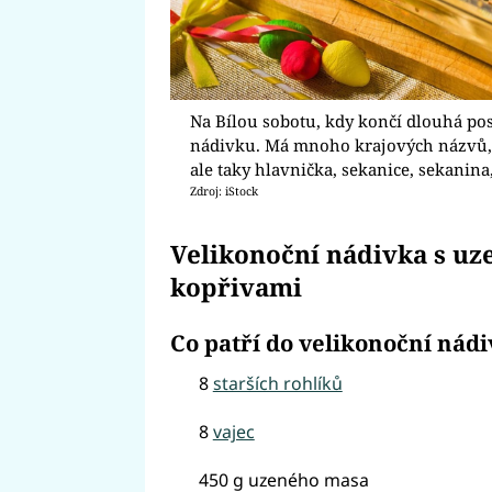
Na Bílou sobotu, kdy končí dlouhá post
nádivku. Má mnoho krajových názvů, ne
ale taky hlavnička, sekanice, sekanina
Zdroj: iStock
Velikonoční nádivka s u
kopřivami
Co patří do velikonoční nád
8
starších rohlíků
8
vajec
450 g uzeného masa