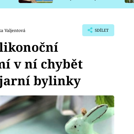
pro psy
a Valjentová
SDÍLET
likonoční
í v ní chybět
jarní bylinky