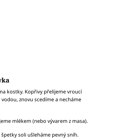
vka
a kostky. Kopřivy přelijeme vroucí
u vodou, znovu scedíme a necháme
lijeme mlékem (nebo vývarem z masa).
a špetky soli ušleháme pevný sníh.