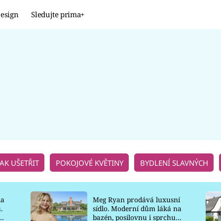
esign
Sledujte prima+
Design
TRENDY
JAK NA TO
PROMĚNY
NAŠE TIPY
JAK UŠETŘIT
POKOJOVÉ KVĚTINY
BYDLENÍ SLAVNÝCH
la
Meg Ryan prodává luxusní
.
sídlo. Moderní dům láká na
o
bazén, posilovnu i sprchu