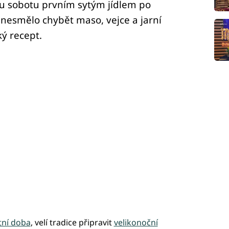
lou sobotu prvním sytým jídlem po
í nesmělo chybět maso, vejce a jarní
ký recept.
tní doba
, velí tradice připravit
velikonoční