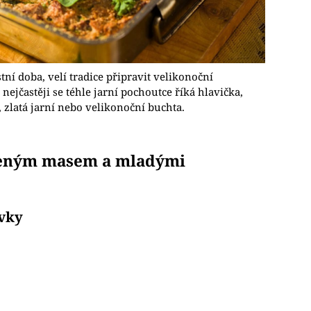
ní doba, velí tradice připravit velikonoční
jčastěji se téhle jarní pochoutce říká hlavička,
, zlatá jarní nebo velikonoční buchta.
zeným masem a mladými
ivky