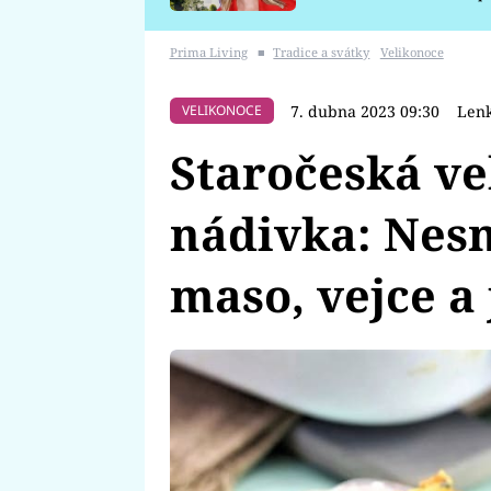
požáru
Prima Living
■
Tradice a svátky
Velikonoce
7. dubna 2023 09:30
Lenk
VELIKONOCE
Staročeská ve
nádivka: Nesm
maso, vejce a 