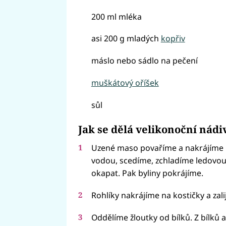
200 ml mléka
asi 200 g mladých
kopřiv
máslo nebo sádlo na pečení
muškátový oříšek
sůl
Jak se dělá velikonoční nádi
Uzené maso povaříme a nakrájíme n
vodou, scedíme, zchladíme ledovo
okapat. Pak byliny pokrájíme.
Rohlíky nakrájíme na kostičky a za
Oddělíme žloutky od bílků. Z bílků 