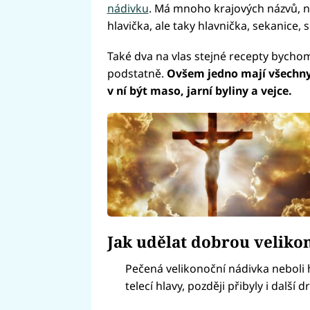
nádivku
. Má mnoho krajových názvů, ne
hlavička, ale taky hlavnička, sekanice, 
Také dva na vlas stejné recepty bychom a
podstatně.
Ovšem jedno mají všechny
v ní být maso, jarní byliny a vejce.
Jak udělat dobrou veliko
Pečená velikonoční nádivka neboli 
telecí hlavy, později přibyly i dalš