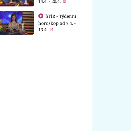
14.4. - 20.4.
ŠTÍR - Týdenní
horoskop od 7.4. -
13.4.