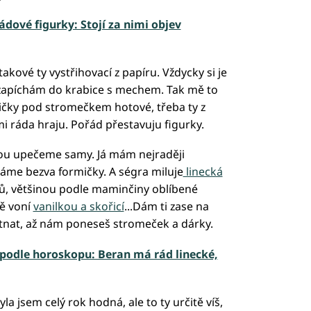
ádové figurky: Stojí za nimi objev
kové ty vystřihovací z papíru. Vždycky si je
 zapíchám do krabice s mechem. Tak mě to
sličky pod stromečkem hotové, třeba ty z
mi ráda hraju. Pořád přestavuju figurky.
ou upečeme samy. Já mám nejraději
áme bezva formičky. A ségra miluje
linecká
ů, většinou podle maminčiny oblíbené
ě voní
vanilkou a skořicí
...Dám ti zase na
utnat, až nám poneseš stromeček a dárky.
 podle horoskopu: Beran má rád linecké,
la jsem celý rok hodná, ale to ty určitě víš,