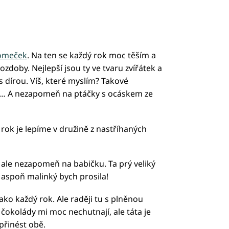
romeček
. Na ten se každý rok moc těším a
oby. Nejlepší jsou ty ve tvaru zvířátek a
 dírou. Víš, které myslím? Takové
bí… A nezapomeň na ptáčky s ocáskem ze
 rok je lepíme v družině z nastříhaných
 ale nezapomeň na babičku. Ta prý veliký
e aspoň malinký bych prosila!
ako každý rok. Ale raději tu s plněnou
čokolády mi moc nechutnají, ale táta je
přinést obě.