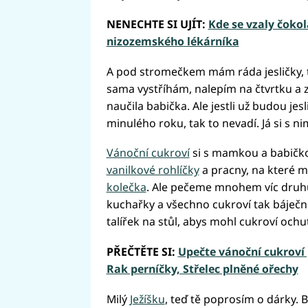
NENECHTE SI UJÍT:
Kde se vzaly čokol
nizozemského lékárníka
A pod stromečkem mám ráda jesličky, ta
sama vystříhám, nalepím na čtvrtku a
naučila babička. Ale jestli už budou je
minulého roku, tak to nevadí. Já si s ni
Vánoční cukroví
si s mamkou a babičk
vanilkové rohlíčky
a pracny, na které m
kolečka
. Ale pečeme mnohem víc druh
kuchařky a všechno cukroví tak báječn
talířek na stůl, abys mohl cukroví och
PŘEČTĚTE SI:
Upečte vánoční cukroví
Rak perníčky, Střelec plněné ořechy
Milý
Ježíšku
, teď tě poprosím o dárky. By