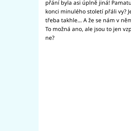
přání byla asi úplně jiná! Pamatuj
konci minulého století přáli vy?
třeba takhle… A že se nám v něm
To možná ano, ale jsou to jen vz
ne?