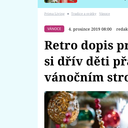
požáru
Prima Living
■
Tradice a svátky
Vánoce
4. prosince 2019 08:00
redak
VÁNOCE
Retro dopis p
si dřív děti p
vánočním st