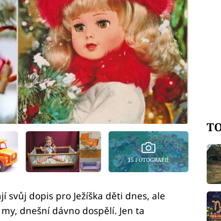
TO
15 FOTOGRAFIÍ
í svůj dopis pro Ježíška děti dnes, ale
 my, dnešní dávno dospělí. Jen ta