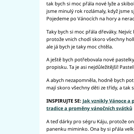
tak bych si moc přála nové lyže a skib
jsme minulý rok rozlámaly, když jsme s
Pojedeme po Vánocích na hory a nerada
Taky bych si moc přála dřeváky. Nejvíc
protože vnich chodí skoro všechny holk
ale já bych je taky moc chtěla.
A ještě bych potřebovala nové pastelky
propisku. Ta je asi nejdůležitější! Past
A abych nezapomněla, hodně bych potř
mají skoro všechny děti ze třídy, a tak s
INSPIRUJTE SE:
Jak vznikly Vánoce a p
tradice a proměny vánočních svátků
A teď dárky pro ségru Káju, protože on
panenku miminko. Ona by si přála velk