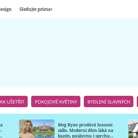
esign
Sledujte prima+
Design
TRENDY
JAK NA TO
PROMĚNY
NAŠE TIPY
JAK UŠETŘIT
POKOJOVÉ KVĚTINY
BYDLENÍ SLAVNÝCH
la
Meg Ryan prodává luxusní
.
sídlo. Moderní dům láká na
o
bazén, posilovnu i sprchu