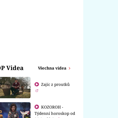
P Videa
Všechna videa
Zajíc z proutků
KOZOROH -
Týdenní horoskop od