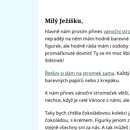
Milý Ježíšku,
hlavně nám prosím přines
vánoční st
nejraději na něm mám hodně barevné ozd
figurek, ale hodně ráda mám i ozdoby s
promáčknuté dovnitř. Ty se mi moc lí
štětinek!
Řetězy si dám na stromek sama
. Každý
barevných papírů nebo z krepáku.
K nám přines vánoční stromeček větší,
nechce, když je celé Vánoce s námi, al
Taky bych chtěla čokoládovou kolekci j
čokoládou, s krémem. Figurky jenom z 
stejně všechny sní za nás. A tak můžeš 