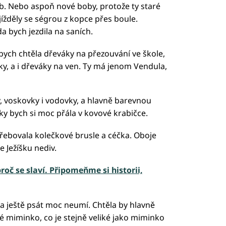
ob. Nebo aspoň nové boby, protože ty staré
jížděly se ségrou z kopce přes boule.
 bych jezdila na saních.
 bych chtěla dřeváky na přezouvání ve škole,
y, a i dřeváky na ven. Ty má jenom Vendula,
, voskovky i vodovky, a hlavně barevnou
elky bych si moc přála v kovové krabičce.
ebovala kolečkové brusle a céčka. Oboje
e Ježíšku nediv.
roč se slaví. Připomeňme si historii,
a ještě psát moc neumí. Chtěla by hlavně
é miminko, co je stejně veliké jako miminko