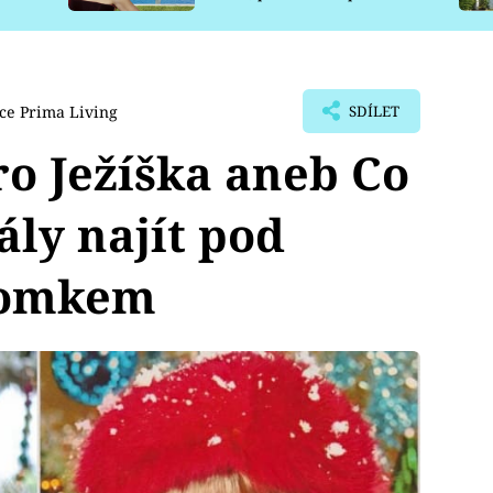
pro psy
ce Prima Living
SDÍLET
ro Ježíška aneb Co
řály najít pod
romkem