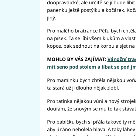
doopravdické, ale určitě se jí bude líbit 
panenku ještě postýlku a kočárek. Kočár
jiný.
Pro malého bratrance Péťu bych chtěla
na písek. Ta se líbí všem klukům a vlas
kopce, pak sednout na korbu a sjet na 
MOHLO BY VÁS ZAJÍMAT:
Vánoční trad
mít seno pod stolem a líbat se pod j
Pro maminku bych chtěla nějakou voňa
ta stará už ji dlouho nějak zlobí.
Pro tatínka nějakou vůni a nový strojek
doufám, že snovým se mu to tak stáva
Pro babičku bych si přála takové ty mě
aby ji ráno nebolela hlava. A taky láhev