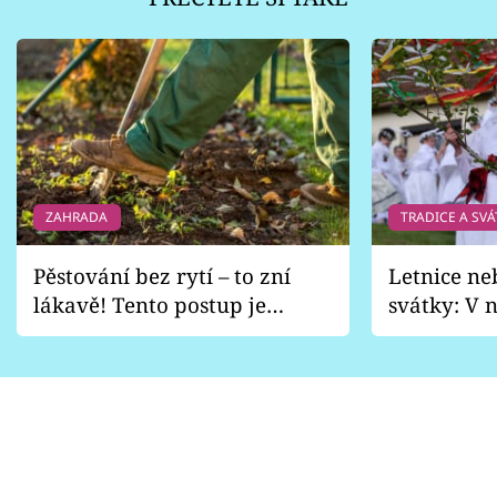
ZAHRADA
TRADICE A SVÁ
Pěstování bez rytí – to zní
Letnice ne
lákavě! Tento postup je
svátky: V n
vhodný jen pro některé
pondělí z
zahrady