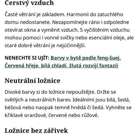
Čerstvý vzduch
Časté větrání je základem. Harmonii do zatuchlého
domu nedostanete. Nezapomínejte ráno i odpoledne
otevírat okna a vyměnit vzduch. S vyčištěním vzduchu
mohou pomoci i vonné svíčky nebo esenciální oleje, ale
staré dobré větrání je nejúčinnější.
NENECHTE SI UJÍT:
Barvy v bytě podle feng-šuej.
Červená hřeje, bílá chladí, žlutá rozvíjí fantazii
Neutrální ložnice
Divoké barvy si do ložnice nepouštějte. Držte se
světlých a neutrálních barev. Ideálními jsou bílá, šedá,
béžová nebo naopak temně hnědá či šedá. Vyhněte se
křiklavé oranžové, červené nebo růžové.
Ložnice bez zářivek