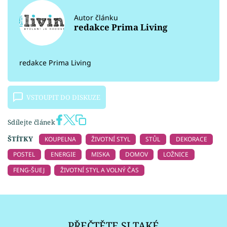
Autor článku
redakce Prima Living
redakce Prima Living
VSTOUPIT DO DISKUZE
Sdílejte článek
ŠTÍTKY
KOUPELNA
ŽIVOTNÍ STYL
STŮL
DEKORACE
POSTEL
ENERGIE
MISKA
DOMOV
LOŽNICE
FENG-ŠUEJ
ŽIVOTNÍ STYL A VOLNÝ ČAS
PŘEČTĚTE SI TAKÉ