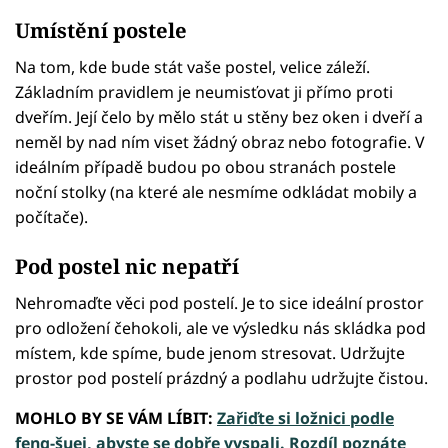
Umístění postele
Na tom, kde bude stát vaše postel, velice záleží.
Základním pravidlem je neumisťovat ji přímo proti
dveřím. Její čelo by mělo stát u stěny bez oken i dveří a
neměl by nad ním viset žádný obraz nebo fotografie. V
ideálním případě budou po obou stranách postele
noční stolky (na které ale nesmíme odkládat mobily a
počítače).
Pod postel nic nepatří
Nehromaďte věci pod postelí. Je to sice ideální prostor
pro odložení čehokoli, ale ve výsledku nás skládka pod
místem, kde spíme, bude jenom stresovat. Udržujte
prostor pod postelí prázdný a podlahu udržujte čistou.
MOHLO BY SE VÁM LÍBIT:
Zařiďte si ložnici podle
feng-šuej, abyste se dobře vyspali. Rozdíl poznáte