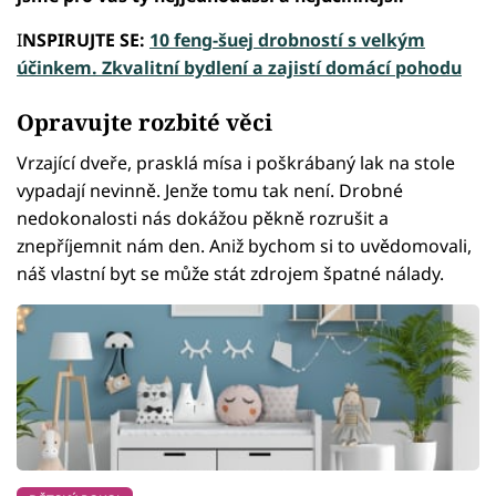
I
NSPIRUJTE SE:
10 feng-šuej drobností s velkým
účinkem. Zkvalitní bydlení a zajistí domácí pohodu
Opravujte rozbité věci
Vrzající dveře, prasklá mísa i poškrábaný lak na stole
vypadají nevinně. Jenže tomu tak není. Drobné
nedokonalosti nás dokážou pěkně rozrušit a
znepříjemnit nám den. Aniž bychom si to uvědomovali,
náš vlastní byt se může stát zdrojem špatné nálady.