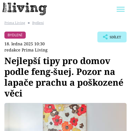
Prima Living
■
Bydlení
Trendy:
JAK UŠETŘIT
POKOJOVÉ KVĚTINY
BYDLENÍ
SDÍLET
BYDLENÍ SLAVNÝCH
ZAHRADA
18. ledna 2025 10:30
redakce Prima Living
Nejlepší tipy pro domov
podle feng-šuej. Pozor na
Témata
lapače prachu a poškozené
Bydlení
věci
Zahrada
Design