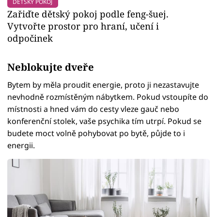
DĚTSKÝ POKOJ
Zařiďte dětský pokoj podle feng-šuej.
Vytvořte prostor pro hraní, učení i
odpočinek
Neblokujte dveře
Bytem by měla proudit energie, proto ji nezastavujte
nevhodně rozmístěným nábytkem. Pokud vstoupíte do
místnosti a hned vám do cesty vleze gauč nebo
konferenční stolek, vaše psychika tím utrpí. Pokud se
budete moct volně pohybovat po bytě, půjde to i
energii.