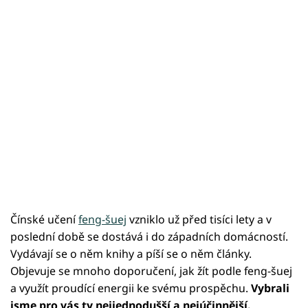
Čínské učení
feng-šuej
vzniklo už před tisíci lety a v
poslední době se dostává i do západních domácností.
Vydávají se o něm knihy a píší se o něm články.
Objevuje se mnoho doporučení, jak žít podle feng-šuej
a využít proudící energii ke svému prospěchu.
Vybrali
jsme pro vás ty nejjednodušší a nejúčinnější.