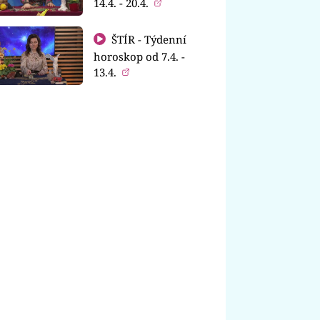
14.4. - 20.4.
ŠTÍR - Týdenní
horoskop od 7.4. -
13.4.