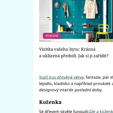
BYDLENÍ
Vizitka vašeho bytu: Krásná
a uklizená předsíň. Jak si ji zařídit?
Stačí kus dřevěné větve
, fantazie, pár
lepidlo, kladívko a například provázek 
designový interiér poslední doby.
Koženka
Se dřevem skvěle fungují
kůže a koženk