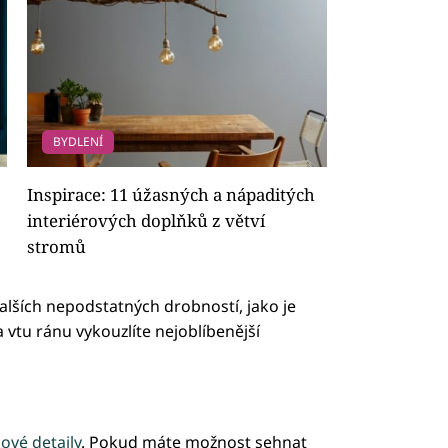
BYDLENÍ
Inspirace: 11 úžasných a nápaditých
interiérových doplňků z větví
stromů
 dalších nepodstatných drobností, jako je
a vtu ránu vykouzlíte nejoblíbenější
ové detaily
. Pokud máte možnost sehnat