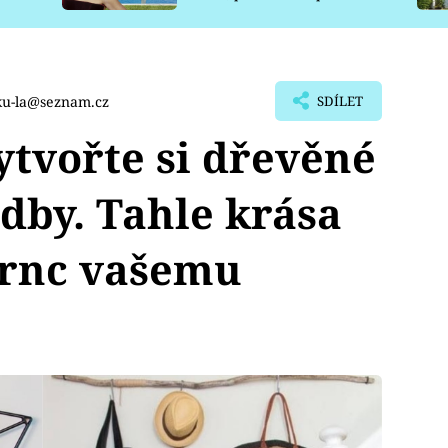
pro psy
u-la@seznam.cz
SDÍLET
tvořte si dřevěné
dby. Tahle krása
rnc vašemu