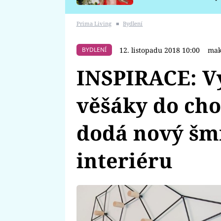
požáru
Prima Living
■
Bydlení
12. listopadu 2018 10:00
mak
BYDLENÍ
INSPIRACE: Vy
věšáky do cho
dodá nový šm
interiéru