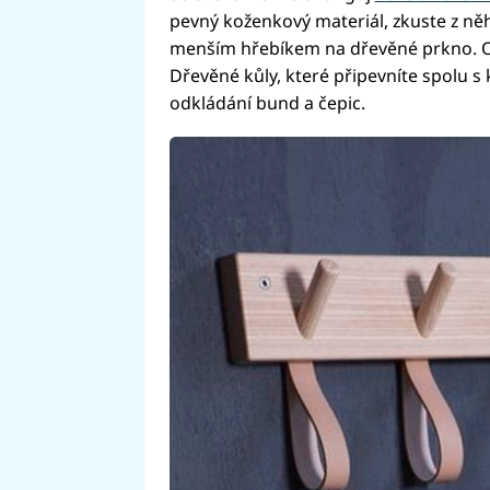
pevný koženkový materiál, zkuste z něh
menším hřebíkem na dřevěné prkno. O
Dřevěné kůly, které připevníte spolu s
odkládání bund a čepic.