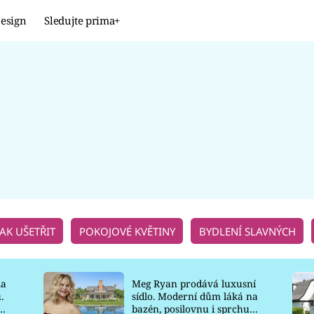
esign
Sledujte prima+
Design
TRENDY
JAK NA TO
PROMĚNY
NAŠE TIPY
JAK UŠETŘIT
POKOJOVÉ KVĚTINY
BYDLENÍ SLAVNÝCH
la
Meg Ryan prodává luxusní
.
sídlo. Moderní dům láká na
o
bazén, posilovnu i sprchu