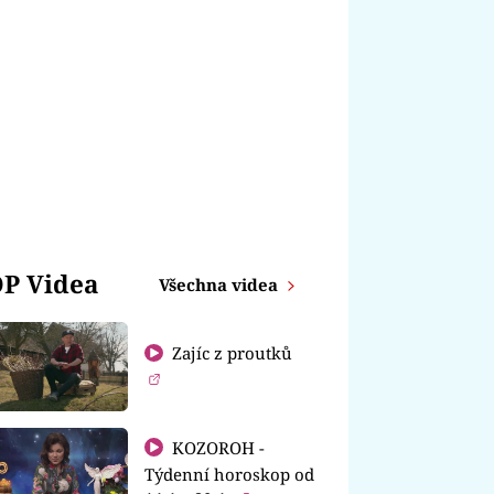
P Videa
Všechna videa
Zajíc z proutků
KOZOROH -
Týdenní horoskop od