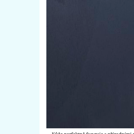
Kůže perfektně funguje s přírodními 