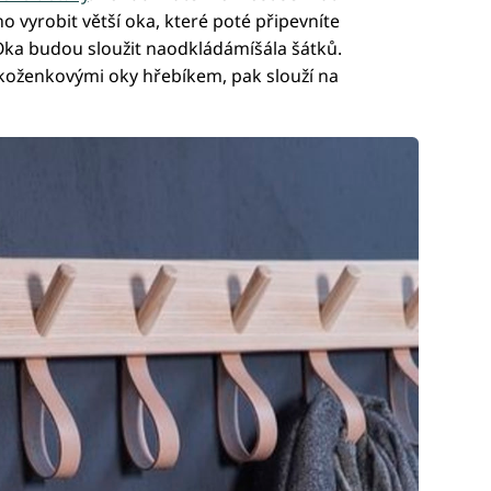
o vyrobit větší oka, které poté připevníte
ka budou sloužit naodkládámíšála šátků.
 koženkovými oky hřebíkem, pak slouží na