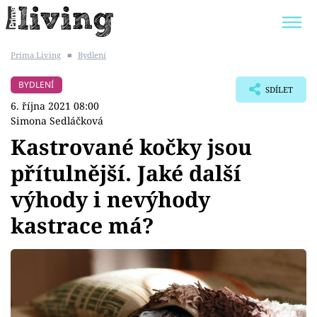
Prima Living
■
Bydlení
Trendy:
JAK UŠETŘIT
POKOJOVÉ KVĚTINY
BYDLENÍ
SDÍLET
BYDLENÍ SLAVNÝCH
ZAHRADA
6. října 2021 08:00
Simona Sedláčková
Kastrované kočky jsou
přítulnější. Jaké další
Témata
výhody i nevýhody
Bydlení
kastrace má?
Zahrada
Design