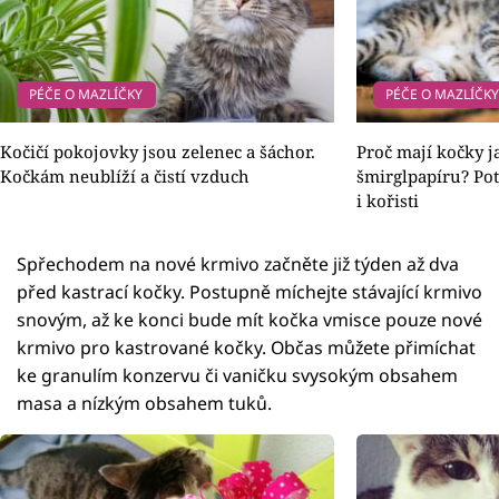
PÉČE O MAZLÍČKY
PÉČE O MAZLÍČK
Kočičí pokojovky jsou zelenec a šáchor.
Proč mají kočky j
Kočkám neublíží a čistí vzduch
šmirglpapíru? Pot
i kořisti
Spřechodem na nové krmivo začněte již týden až dva
před kastrací kočky. Postupně míchejte stávající krmivo
snovým, až ke konci bude mít kočka vmisce pouze nové
krmivo pro kastrované kočky. Občas můžete přimíchat
ke granulím konzervu či vaničku svysokým obsahem
masa a nízkým obsahem tuků.