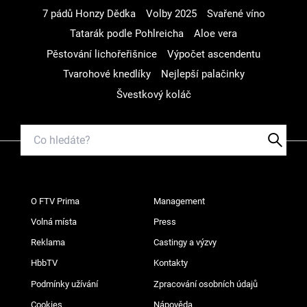
7 pádů Honzy Dědka
Volby 2025
Svařené víno
Tatarák podle Pohlreicha
Aloe vera
Pěstování lichořeřišnice
Výpočet ascendentu
Tvarohové knedlíky
Nejlepší palačinky
Švestkový koláč
O FTV Prima
Management
Volná místa
Press
Reklama
Castingy a výzvy
HbbTV
Kontakty
Podmínky užívání
Zpracování osobních údajů
Cookies
Nápověda