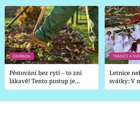
ZAHRADA
TRADICE A SVÁ
Pěstování bez rytí – to zní
Letnice ne
lákavě! Tento postup je
svátky: V n
vhodný jen pro některé
pondělí z
zahrady