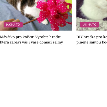
JAK NA TO
JAK NA TO
Mávátko pro kočku: Vyrobte hračku,
DIY hračka pro ko
která zabaví vás i vaše domácí šelmy
plněné šantou koč