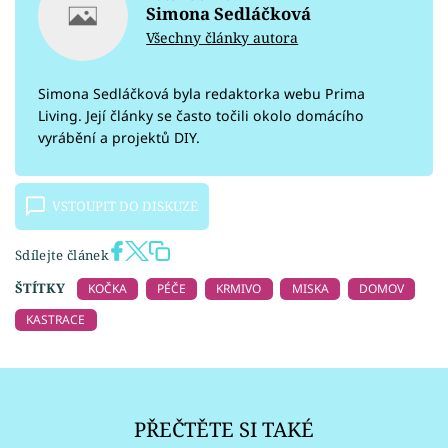
Simona Sedláčková
Všechny články autora
Simona Sedláčková byla redaktorka webu Prima
Living. Její články se často točili okolo domácího
vyrábění a projektů DIY.
VSTOUPIT DO DISKUZE
Sdílejte článek
ŠTÍTKY
KOČKA
PÉČE
KRMIVO
MISKA
DOMOV
KASTRACE
PŘEČTĚTE SI TAKÉ