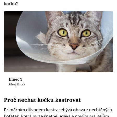
kočku?
límec 1
Zdroj: iStock
Proč nechat kočku kastrovat
Primárním důvodem kastracebývá obava z nechtěných
koťátek, která by se špatně udávala novým majitelům.