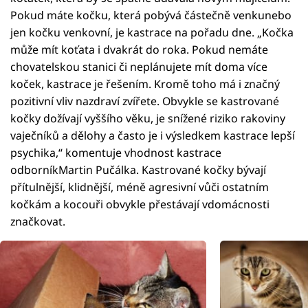
Pokud máte kočku, která pobývá částečně venkunebo
jen kočku venkovní, je kastrace na pořadu dne. „Kočka
může mít koťata i dvakrát do roka. Pokud nemáte
chovatelskou stanici či neplánujete mít doma více
koček, kastrace je řešením. Kromě toho má i značný
pozitivní vliv nazdraví zvířete. Obvykle se kastrované
kočky dožívají vyššího věku, je snížené riziko rakoviny
vaječníků a dělohy a často je i výsledkem kastrace lepší
psychika,“ komentuje vhodnost kastrace
odborníkMartin Pučálka. Kastrované kočky bývají
přítulnější, klidnější, méně agresivní vůči ostatním
kočkám a kocouři obvykle přestávají vdomácnosti
značkovat.