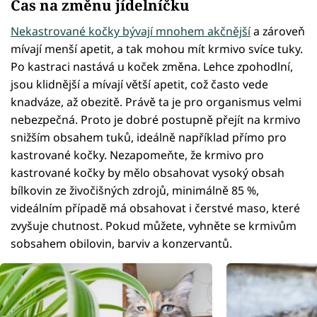
Čas na změnu jídelníčku
Nekastrované kočky bývají mnohem akčnější
a zároveň
mívají menší apetit, a tak mohou mít krmivo svíce tuky.
Po kastraci nastává u koček změna. Lehce zpohodlní,
jsou klidnější a mívají větší apetit, což často vede
knadváze, až obezitě. Právě ta je pro organismus velmi
nebezpečná. Proto je dobré postupně přejít na krmivo
snižším obsahem tuků, ideálně například přímo pro
kastrované kočky. Nezapomeňte, že krmivo pro
kastrované kočky by mělo obsahovat vysoký obsah
bílkovin ze živočišných zdrojů, minimálně 85 %,
videálním případě má obsahovat i čerstvé maso, které
zvyšuje chutnost. Pokud můžete, vyhněte se krmivům
sobsahem obilovin, barviv a konzervantů.