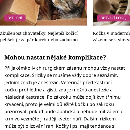
BYDLENÍ
OBÝVACÍ POKOJ
Zkušenost chovatelky: Nejlepší kočičí
Kočka v moderním 
pelíšek je za pár kaček nebo zadarmo
zázemí se stylov
Mohou nastat nějaké komplikace?
Při jakémkoliv chirurgickém zásahu mohou vždy nastat
komplikace. Sriziky se musíme vždy dobře seznámit.
Jedním znich je anestezie. Veterinář před kastrací
kočku prohlédne a zjistí, zda je možná anestezie a
následná kastrace. Po zákroku může dojít kvnitřnímu
krvácení, proto je velmi důležité kočku po zákroku
pozorovat, pokud bude apatická a nebude mít zájem o
krmivo vezměte ji raději kveterináři. Dalším rizikem
může být olizování ran. Kočky i psi mají tendence si