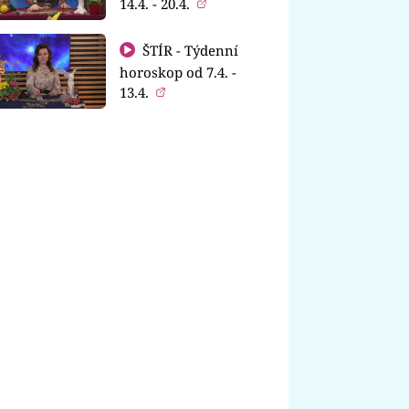
14.4. - 20.4.
ŠTÍR - Týdenní
horoskop od 7.4. -
13.4.