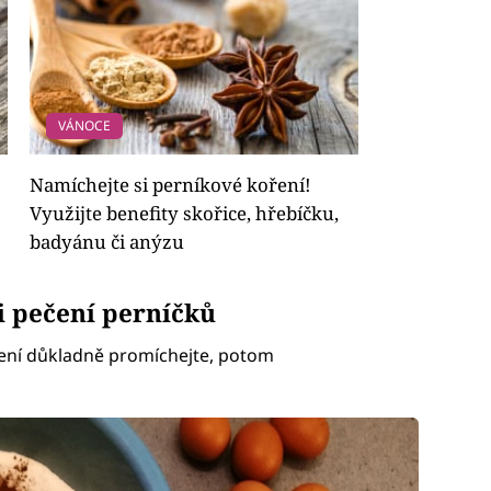
VÁNOCE
Namíchejte si perníkové koření!
Využijte benefity skořice, hřebíčku,
badyánu či anýzu
i pečení perníčků
ření důkladně promíchejte, potom