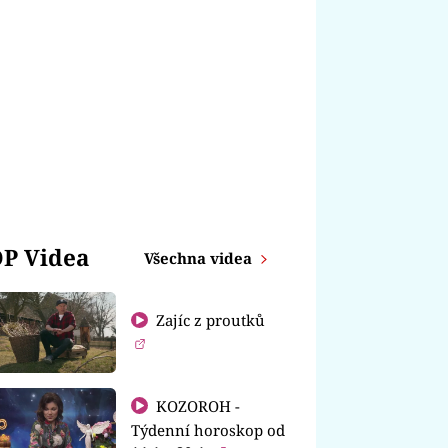
P Videa
Všechna videa
Zajíc z proutků
KOZOROH -
Týdenní horoskop od