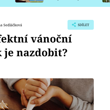
pro psy
a Sedláčková
SDÍLET
fektní vánoční
k je nazdobit?