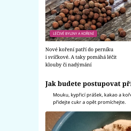
LÉČIVÉ BYLINY A KOŘENÍ
Nové koření patří do perníku
i svíčkové. A taky pomáhá léčit
klouby či nadýmání
Jak budete postupovat př
Mouku, kypřicí prášek, kakao a ko
přidejte cukr a opět promíchejte.