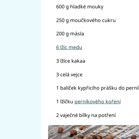
600 g hladké mouky
250 g moučkového cukru
200 g másla
6 lžic medu
3 lžíce kakaa
3 celá vejce
1 balíček kypřicího prášku do pern
1 lžičku
perníkového koření
2 vaječné bílky na potření