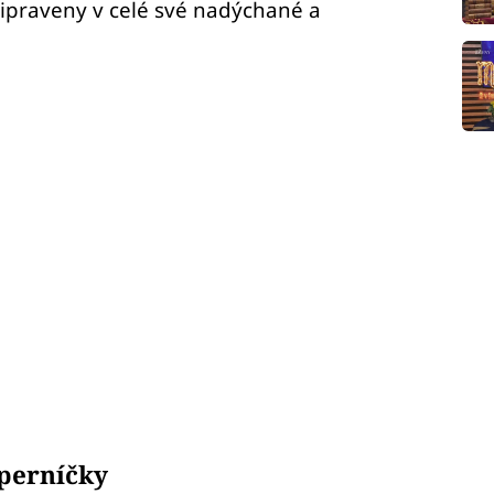
řipraveny v celé své nadýchané a
perníčky