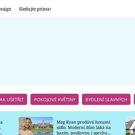
esign
Sledujte prima+
Design
TRENDY
JAK NA TO
PROMĚNY
NAŠE TIPY
JAK UŠETŘIT
POKOJOVÉ KVĚTINY
BYDLENÍ SLAVNÝCH
la
Meg Ryan prodává luxusní
.
sídlo. Moderní dům láká na
o
bazén, posilovnu i sprchu