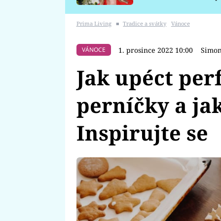
požáru
Prima Living
■
Tradice a svátky
Vánoce
1. prosince 2022 10:00
Simon
VÁNOCE
Jak upéct per
perníčky a ja
Inspirujte se