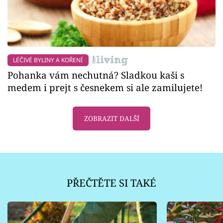
LÉČIVÉ BYLINY A KOŘENÍ
Pohanka vám nechutná? Sladkou kaši s
medem i prejt s česnekem si ale zamilujete!
ZOBRAZIT DALŠÍ
PŘEČTĚTE SI TAKÉ