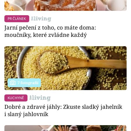
PR ČLÁNEK
Jarní pečení z toho, co máte doma:
moučníky, které zvládne každý
7 fotografií
KUCHYNĚ
Dobré a zdravé jáhly: Zkuste sladký jahelník
i slaný jahlovník