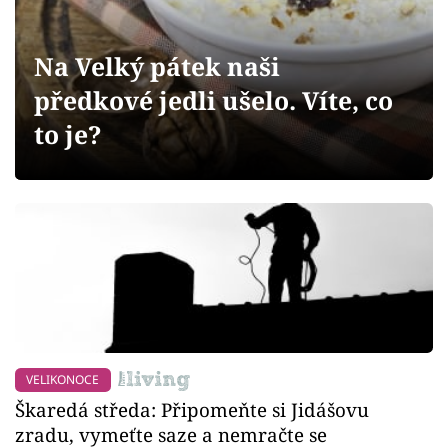
Sledujte prima+
Na Velký pátek naši
Přihlášení
předkové jedli ušelo. Víte, co
to je?
Sledujte nás
VELIKONOCE
Škaredá středa: Připomeňte si Jidášovu
zradu, vymeťte saze a nemračte se