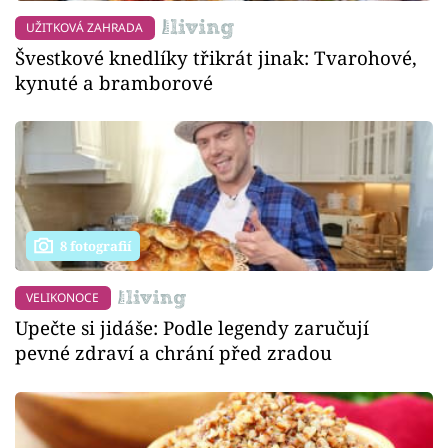
UŽITKOVÁ ZAHRADA
Švestkové knedlíky třikrát jinak: Tvarohové,
kynuté a bramborové
8 fotografií
VELIKONOCE
Upečte si jidáše: Podle legendy zaručují
pevné zdraví a chrání před zradou