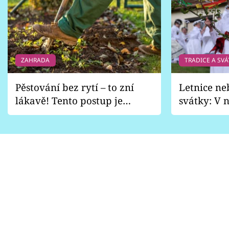
ZAHRADA
TRADICE A SVÁ
Pěstování bez rytí – to zní
Letnice ne
lákavě! Tento postup je
svátky: V n
vhodný jen pro některé
pondělí z
zahrady