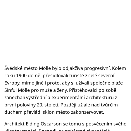
Švédské město Mölle bylo odjakživa progresivní. Kolem
roku 1900 do něj přesidlovali turisté z celé severní
Evropy, mimo jiné i proto, aby si užívali společné pláže
Sinful Mölle pro muže a ženy. Přistěhovalci po sobě
zanechali výstřední a experimentální architekturu z
první poloviny 20. století. Později už ale nad tvůrčím
duchem převládl sklon město zakonzervovat.
Architekt Elding Oscarson se tomu s posvěcením svého
klienta vzepřel. Rozhodli se spící tradici neotřelé