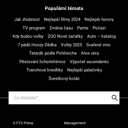
Populární témata
Jak zhubnout
Nejlepší filmy 2024
Nejlepší horory
TV program
Změna času
Partie
Počasí
Kdy budou volby
ZOO Nové začátky
Auto – katalog
7 pádů Honzy Dědka
Volby 2025
Svařené víno
Tatarák podle Pohlreicha
Aloe vera
Pěstování lichořeřišnice
Výpočet ascendentu
Tvarohové knedlíky
Nejlepší palačinky
Švestkový koláč
O FTV Prima
Management