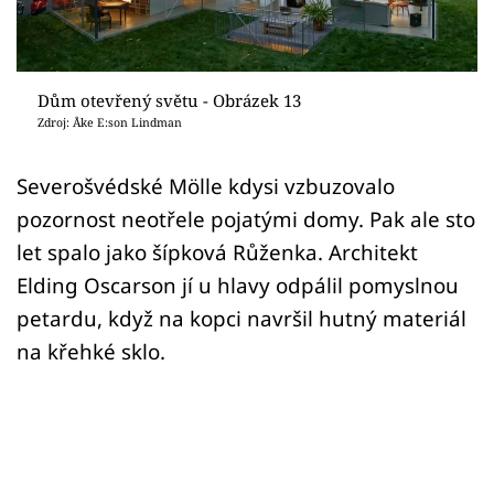
Sledujte prima+
Přihlášení
Dům otevřený světu - Obrázek 13
Zdroj: Åke E:son Lindman
Sledujte nás
Severošvédské Mölle kdysi vzbuzovalo
pozornost neotřele pojatými domy. Pak ale sto
let spalo jako šípková Růženka. Architekt
Elding Oscarson jí u hlavy odpálil pomyslnou
petardu, když na kopci navršil hutný materiál
na křehké sklo.