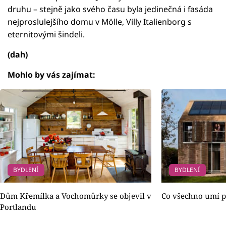
druhu – stejně jako svého času byla jedinečná i fasáda
nejproslulejšího domu v Mölle, Villy Italienborg s
eternitovými šindeli.
(dah)
Mohlo by vás zajímat:
BYDLENÍ
BYDLENÍ
Dům Křemílka a Vochomůrky se objevil v
Co všechno umí p
Portlandu