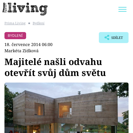
Prima Living
■
Bydlení
Trendy:
JAK UŠETŘIT
POKOJOVÉ KVĚTINY
BYDLENÍ
SDÍLET
BYDLENÍ SLAVNÝCH
ZAHRADA
18. července 2014 06:00
Markéta Zídková
Majitelé našli odvahu
otevřít svůj dům světu
Témata
Bydlení
Zahrada
Design