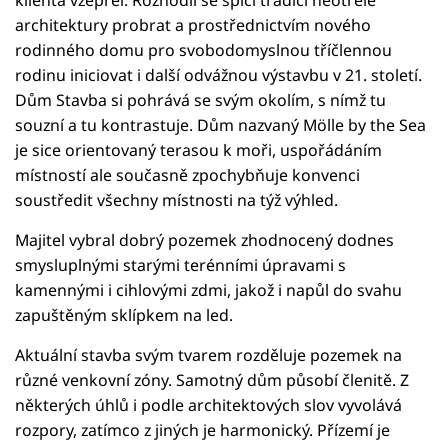
architektury probrat a prostřednictvím nového
rodinného domu pro svobodomyslnou tříčlennou
rodinu iniciovat i další odvážnou výstavbu v 21. století.
Dům Stavba si pohrává se svým okolím, s nímž tu
souzní a tu kontrastuje. Dům nazvaný Mölle by the Sea
je sice orientovaný terasou k moři, uspořádáním
místností ale současně zpochybňuje konvenci
soustředit všechny místnosti na týž výhled.
Majitel vybral dobrý pozemek zhodnocený dodnes
smysluplnými starými terénními úpravami s
kamennými i cihlovými zdmi, jakož i napůl do svahu
zapuštěným sklípkem na led.
Aktuální stavba svým tvarem rozděluje pozemek na
různé venkovní zóny. Samotný dům působí členitě. Z
některých úhlů i podle architektových slov vyvolává
rozpory, zatímco z jiných je harmonický. Přízemí je