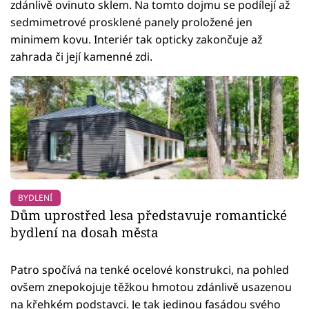
zdánlivě ovinuto sklem. Na tomto dojmu se podílejí až
sedmimetrové prosklené panely proložené jen
minimem kovu. Interiér tak opticky zakončuje až
zahrada či její kamenné zdi.
BYDLENÍ
Dům uprostřed lesa představuje romantické
bydlení na dosah města
Patro spočívá na tenké ocelové konstrukci, na pohled
ovšem znepokojuje těžkou hmotou zdánlivě usazenou
na křehkém podstavci. Je tak jedinou fasádou svého