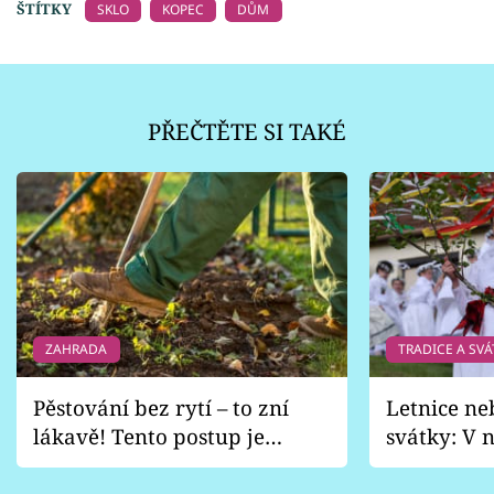
ŠTÍTKY
SKLO
KOPEC
DŮM
PŘEČTĚTE SI TAKÉ
ZAHRADA
TRADICE A SVÁ
Pěstování bez rytí – to zní
Letnice ne
lákavě! Tento postup je
svátky: V n
vhodný jen pro některé
pondělí z
zahrady