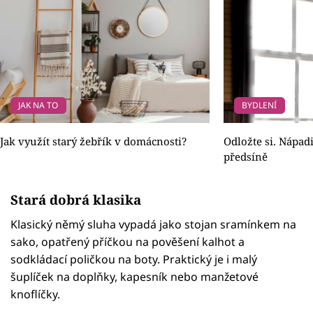
JAK NA TO
BYDLENÍ
Jak využít starý žebřík v domácnosti?
Odložte si. Nápad
předsíně
Stará dobrá klasika
Klasický němý sluha vypadá jako stojan sramínkem na
sako, opatřený příčkou na pověšení kalhot a
sodkládací poličkou na boty. Praktický je i malý
šuplíček na doplňky, kapesník nebo manžetové
knoflíčky.