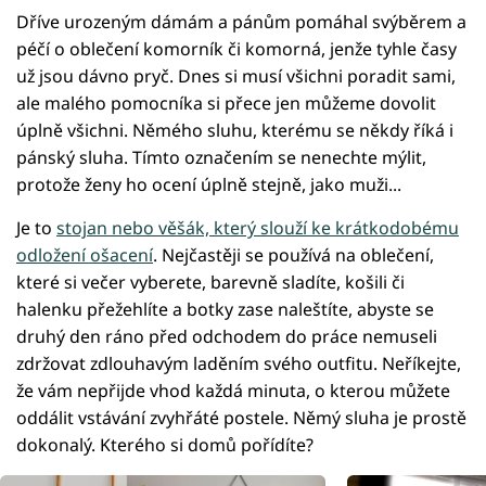
Dříve urozeným dámám a pánům pomáhal svýběrem a
péčí o oblečení komorník či komorná, jenže tyhle časy
už jsou dávno pryč. Dnes si musí všichni poradit sami,
ale malého pomocníka si přece jen můžeme dovolit
úplně všichni. Němého sluhu, kterému se někdy říká i
pánský sluha. Tímto označením se nenechte mýlit,
protože ženy ho ocení úplně stejně, jako muži...
Je to
stojan nebo věšák, který slouží ke krátkodobému
odložení ošacení
. Nejčastěji se používá na oblečení,
které si večer vyberete, barevně sladíte, košili či
halenku přežehlíte a botky zase naleštíte, abyste se
druhý den ráno před odchodem do práce nemuseli
zdržovat zdlouhavým laděním svého outfitu. Neříkejte,
že vám nepřijde vhod každá minuta, o kterou můžete
oddálit vstávání zvyhřáté postele. Němý sluha je prostě
dokonalý. Kterého si domů pořídíte?