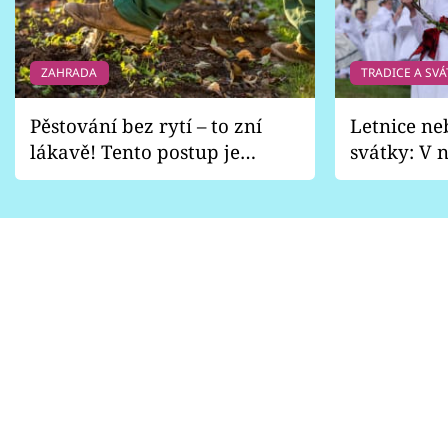
ZAHRADA
TRADICE A SVÁ
Pěstování bez rytí – to zní
Letnice ne
lákavě! Tento postup je
svátky: V n
vhodný jen pro některé
pondělí z
zahrady