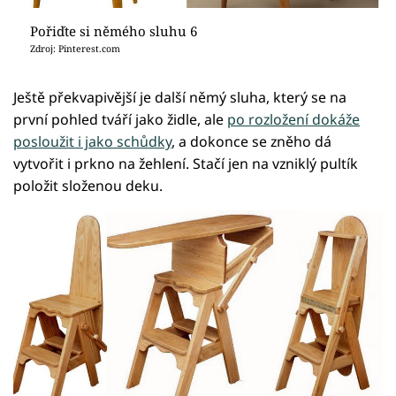
Pořiďte si němého sluhu 6
Zdroj: Pinterest.com
Ještě překvapivější je další němý sluha, který se na
první pohled tváří jako židle, ale
po rozložení dokáže
posloužit i jako schůdky
, a dokonce se zněho dá
vytvořit i prkno na žehlení. Stačí jen na vzniklý pultík
položit složenou deku.