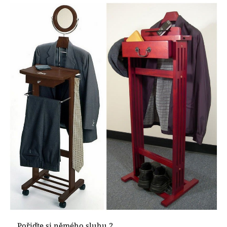
Pořiďte si němého sluhu 2