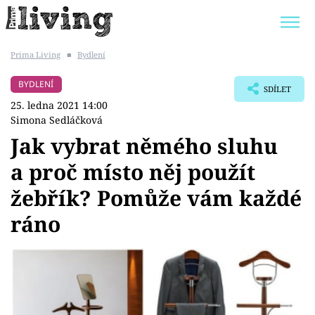
Prima Living
■
Bydlení
Trendy:
JAK UŠETŘIT
POKOJOVÉ KVĚTINY
BYDLENÍ
SDÍLET
BYDLENÍ SLAVNÝCH
ZAHRADA
25. ledna 2021 14:00
Simona Sedláčková
Jak vybrat němého sluhu
a proč místo něj použít
Témata
žebřík? Pomůže vám každé
Bydlení
ráno
Zahrada
Design