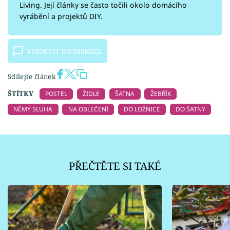
Living. Její články se často točili okolo domácího
vyrábění a projektů DIY.
VSTOUPIT DO DISKUZE
Sdílejte článek
ŠTÍTKY
POSTEL
ŽIDLE
ŠATNA
ŽEBŘÍK
NĚMÝ SLUHA
NA OBLEČENÍ
DO LOŽNICE
DO ŠATNY
PŘEČTĚTE SI TAKÉ