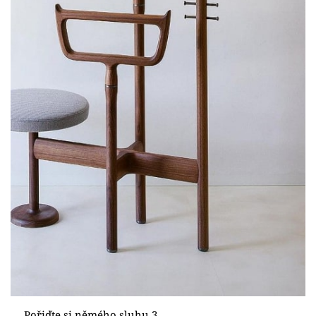
Pořiďte si němého sluhu 3