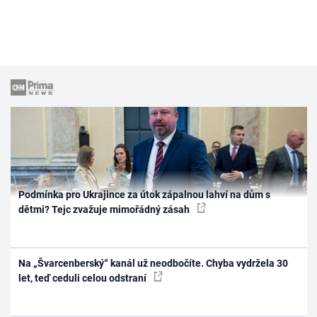
Podmínka pro Ukrajince za útok zápalnou lahví na dům s
dětmi? Tejc zvažuje mimořádný zásah
Na „Švarcenberský“ kanál už neodbočíte. Chyba vydržela 30
let, teď ceduli celou odstraní