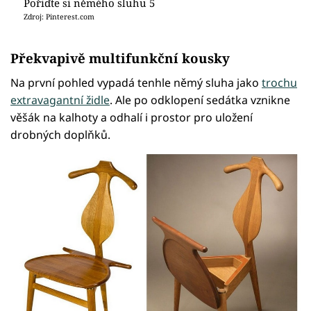
Pořiďte si němého sluhu 5
Zdroj: Pinterest.com
Překvapivě multifunkční kousky
Na první pohled vypadá tenhle němý sluha jako
trochu
extravagantní židle
. Ale po odklopení sedátka vznikne
věšák na kalhoty a odhalí i prostor pro uložení
drobných doplňků.