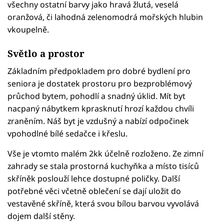
všechny ostatní barvy jako hravá žlutá, veselá
oranžová, či lahodná zelenomodrá mořských hlubin
vkoupelně.
Světlo a prostor
Základním předpokladem pro dobré bydlení pro
seniora je dostatek prostoru pro bezproblémový
průchod bytem, pohodlí a snadný úklid. Mít byt
nacpaný nábytkem kprasknutí hrozí každou chvíli
zraněním. Náš byt je vzdušný a nabízí odpočinek
vpohodlné bílé sedačce i křeslu.
Vše je vtomto malém 2kk účelně rozloženo. Ze zimní
zahrady se stala prostorná kuchyňka a místo tisíců
skříněk poslouží lehce dostupné poličky. Další
potřebné věci včetně oblečení se dají uložit do
vestavěné skříně, která svou bílou barvou vyvolává
dojem další stěny.