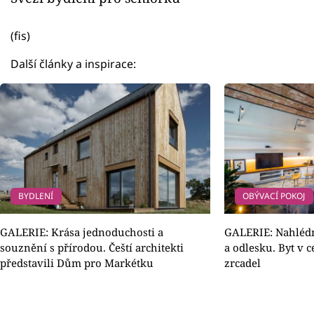
(fis)
Další články a inspirace:
BYDLENÍ
OBÝVACÍ POKOJ
GALERIE: Krása jednoduchosti a
GALERIE: Nahlédn
souznění s přírodou. Čeští architekti
a odlesku. Byt v c
představili Dům pro Markétku
zrcadel