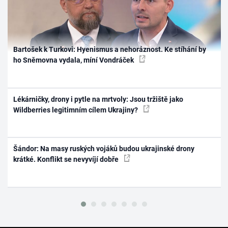
Bartošek k Turkovi: Hyenismus a nehoráznost. Ke stíhání by
ho Sněmovna vydala, míní Vondráček
Lékárničky, drony i pytle na mrtvoly: Jsou tržiště jako
Wildberries legitimním cílem Ukrajiny?
Šándor: Na masy ruských vojáků budou ukrajinské drony
krátké. Konflikt se nevyvíjí dobře