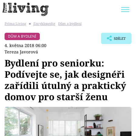
Prima Living
■
Encyklopedie
Dům a bydlení
Trendy:
JAK UŠETŘIT
POKOJOVÉ KVĚTINY
DŮM A BYDLENÍ
SDÍLET
BYDLENÍ SLAVNÝCH
ZAHRADA
4. května 2018 06:00
Tereza Javorová
Bydlení pro seniorku:
Podívejte se, jak designéři
Témata
zařídili útulný a praktický
Bydlení
domov pro starší ženu
Zahrada
Design