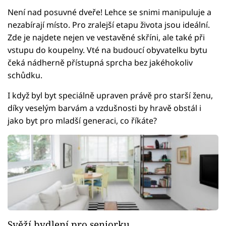
Není nad posuvné dveře! Lehce se snimi manipuluje a
nezabírají místo. Pro zralejší etapu života jsou ideální.
Zde je najdete nejen ve vestavěné skříni, ale také při
vstupu do koupelny. Vté na budoucí obyvatelku bytu
čeká nádherně přístupná sprcha bez jakéhokoliv
schůdku.
I když byl byt speciálně upraven právě pro starší ženu,
díky veselým barvám a vzdušnosti by hravě obstál i
jako byt pro mladší generaci, co říkáte?
Svěží bydlení pro seniorku