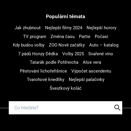
Populární témata
Jak zhubnout
Nejlepší filmy 2024
Nejlepší horory
TV program
Změna času
Partie
Počasí
Kdy budou volby
ZOO Nové začátky
Auto – katalog
7 pádů Honzy Dědka
Volby 2025
Svařené víno
Tatarák podle Pohlreicha
Aloe vera
Pěstování lichořeřišnice
Výpočet ascendentu
Tvarohové knedlíky
Nejlepší palačinky
Švestkový koláč