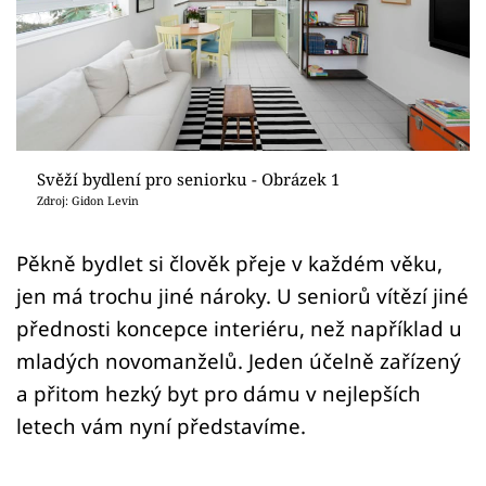
Sledujte prima+
Přihlášení
Sledujte nás
Svěží bydlení pro seniorku - Obrázek 1
Zdroj: Gidon Levin
Pěkně bydlet si člověk přeje v každém věku,
jen má trochu jiné nároky. U seniorů vítězí jiné
přednosti koncepce interiéru, než například u
mladých novomanželů. Jeden účelně zařízený
a přitom hezký byt pro dámu v nejlepších
letech vám nyní představíme.