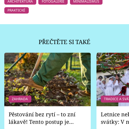
ARCHITEKTURA
FOTOGALERIE
MINIMALISMUS
PRAKTICKÉ
PŘEČTĚTE SI TAKÉ
ZAHRADA
TRADICE A SVÁ
Pěstování bez rytí – to zní
Letnice ne
lákavě! Tento postup je
svátky: V n