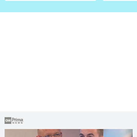
vhodný jen pro některé
pondělí z
zahrady