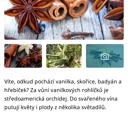
Sledujte prima+
Přihlášení
Sledujte nás
Víte, odkud pochází vanilka, skořice, badyán a
hřebíček? Za vůní vanilkových rohlíčků je
středoamerická orchidej. Do svařeného vína
putují květy i plody z několika světadílů.