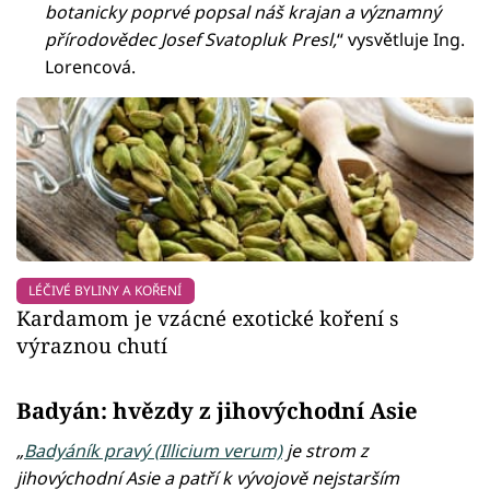
botanicky poprvé popsal náš krajan a významný
přírodovědec Josef Svatopluk Presl,
“ vysvětluje Ing.
Lorencová.
LÉČIVÉ BYLINY A KOŘENÍ
Kardamom je vzácné exotické koření s
výraznou chutí
Badyán: hvězdy z jihovýchodní Asie
„
Badyáník pravý (Illicium verum)
je strom z
jihovýchodní Asie a patří k vývojově nejstarším