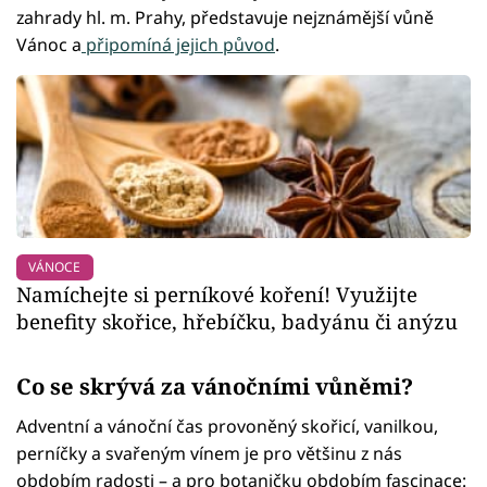
zahrady hl. m. Prahy, představuje nejznámější vůně
Vánoc a
připomíná jejich původ
.
VÁNOCE
Namíchejte si perníkové koření! Využijte
benefity skořice, hřebíčku, badyánu či anýzu
Co se skrývá za vánočními vůněmi?
Adventní a vánoční čas provoněný skořicí, vanilkou,
perníčky a svařeným vínem je pro většinu z nás
obdobím radosti – a pro botaničku obdobím fascinace: