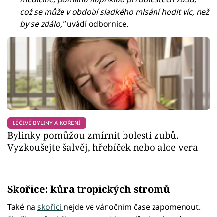
což se může v období sladkého mlsání hodit víc, než
by se zdálo,"
uvádí odbornice.
LÉČIVÉ BYLINY A KOŘENÍ
Bylinky pomůžou zmírnit bolesti zubů.
Vyzkoušejte šalvěj, hřebíček nebo aloe vera
Skořice: kůra tropických stromů
Také na
skořici
nejde ve vánočním čase zapomenout.