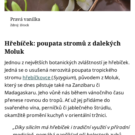
Pravá vanilka
Zdroj: iStock
Hřebíček: poupata stromů z dalekých
Moluk
Jednou z největších botanických zvláštností je hřebíček.
Jedná se o usušená nerozvitá poupata tropického
stromu
hřebíčkovce
(
Syzygium
), původem z Moluk,
který se dnes pěstuje také na Zanzibaru či
Madagaskaru. Jeho vůně nás během vánočního času
přenese rovnou do tropů. Ať už jej přidáme do
svařeného vína, perníčků či jablečného štrúdlu,
okamžitě promění kuchyň v orientální tržnici.
„Díky silicím má hřebíček i tradiční využití v přírodní
medicíně, pomáhá například při bolestech zubů,