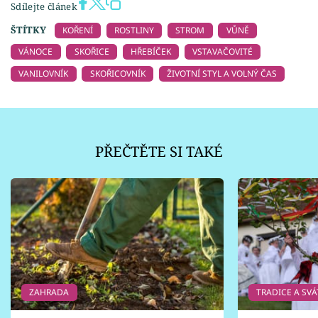
Sdílejte článek
ŠTÍTKY
KOŘENÍ
ROSTLINY
STROM
VŮNĚ
VÁNOCE
SKOŘICE
HŘEBÍČEK
VSTAVAČOVITÉ
VANILOVNÍK
SKOŘICOVNÍK
ŽIVOTNÍ STYL A VOLNÝ ČAS
PŘEČTĚTE SI TAKÉ
ZAHRADA
TRADICE A SVÁ