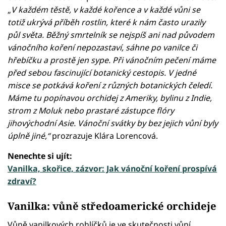
„
V každém těstě, v každé kořence a v každé vůni se
totiž ukrývá příběh rostlin, které k nám často urazily
půl světa. Běžný smrtelník se nejspíš ani nad původem
vánočního koření nepozastaví, sáhne po vanilce či
hřebíčku a prostě jen sype. Při vánočním pečení máme
před sebou fascinující botanický cestopis. V jedné
misce se potkává koření z různých botanických čeledí.
Máme tu popínavou orchidej z Ameriky, bylinu z Indie,
strom z Moluk nebo prastaré zástupce flóry
jihovýchodní Asie. Vánoční svátky by bez jejich vůní byly
úplně jiné,“
prozrazuje Klára Lorencová.
Nenechte si ujít:
Vanilka, skořice, zázvor: Jak vánoční koření prospívá
zdraví?
Vanilka: vůně středoamerické orchideje
Vůně vanilkových rohlíčků je ve skutečnosti vůní