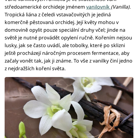
středoamerické orchideje jménem
vanilovník
(Vanilla).
Tropická liána z čeledi vstavačovitých je jediná
komerčně pěstovaná orchidej. Její květy mohou v
domovině opylit pouze speciální druhy včel; jinde na
světě je nutné provádět opylení ručně. Kořením nejsou
lusky, jak se často uvádí, ale tobolky, které po sklizni
ještě procházejí náročným procesem fermentace, aby
začaly vonět tak, jak ji známe. To vše z vanilky činí jedno
z nejdražších koření světa.