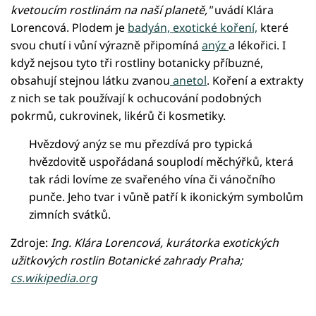
kvetoucím rostlinám na naší planetě,"
uvádí Klára
Lorencová. Plodem je
badyán, exotické koření,
které
svou chutí i vůní výrazně připomíná
anýz
a lékořici. I
když nejsou tyto tři rostliny botanicky příbuzné,
obsahují stejnou látku zvanou
anetol
. Koření a extrakty
z nich se tak používají k ochucování podobných
pokrmů, cukrovinek, likérů či kosmetiky.
Hvězdový anýz se mu přezdívá pro typická
hvězdovitě uspořádaná souplodí měchýřků, která
tak rádi lovíme ze svařeného vína či vánočního
punče. Jeho tvar i vůně patří k ikonickým symbolům
zimních svátků.
Zdroje:
Ing. Klára Lorencová, kurátorka exotických
užitkových rostlin Botanické zahrady Praha;
cs.wikipedia.org