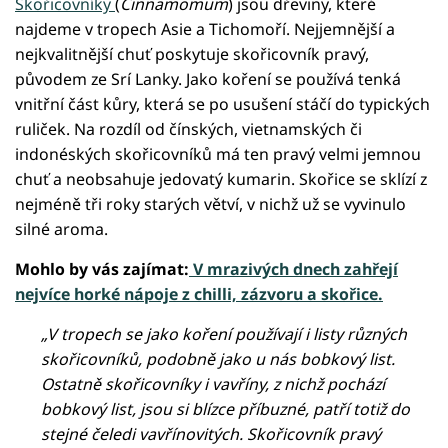
Skořicovníky
(
Cinnamomum
) jsou dřeviny, které
najdeme v tropech Asie a Tichomoří. Nejjemnější a
nejkvalitnější chuť poskytuje skořicovník pravý,
původem ze Srí Lanky. Jako koření se používá tenká
vnitřní část kůry, která se po usušení stáčí do typických
ruliček. Na rozdíl od čínských, vietnamských či
indonéských skořicovníků má ten pravý velmi jemnou
chuť a neobsahuje jedovatý kumarin. Skořice se sklízí z
nejméně tři roky starých větví, v nichž už se vyvinulo
silné aroma.
Mohlo by vás zajímat:
V mrazivých dnech zahřejí
nejvíce horké nápoje z chilli, zázvoru a skořice.
„V tropech se jako koření používají i listy různých
skořicovníků, podobně jako u nás bobkový list.
Ostatně skořicovníky i vavříny, z nichž pochází
bobkový list, jsou si blízce příbuzné, patří totiž do
stejné čeledi vavřínovitých. Skořicovník pravý