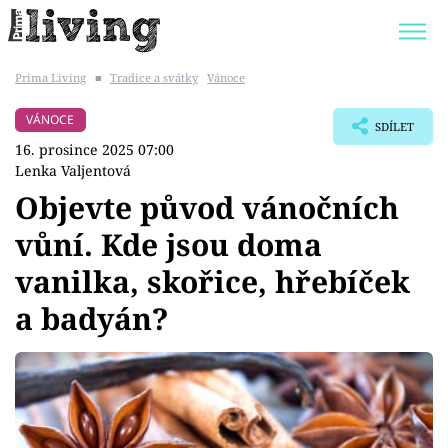
Prima Living
■
Tradice a svátky
Vánoce
Trendy:
JAK UŠETŘIT
POKOJOVÉ KVĚTINY
VÁNOCE
SDÍLET
BYDLENÍ SLAVNÝCH
ZAHRADA
16. prosince 2025 07:00
Lenka Valjentová
Objevte původ vánočních
vůní. Kde jsou doma
Témata
vanilka, skořice, hřebíček
Bydlení
a badyán?
Zahrada
Design