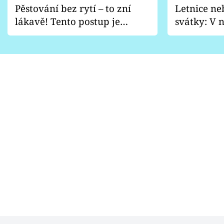
Pěstování bez rytí – to zní
Letnice ne
lákavě! Tento postup je
svátky: V n
vhodný jen pro některé
pondělí z
zahrady