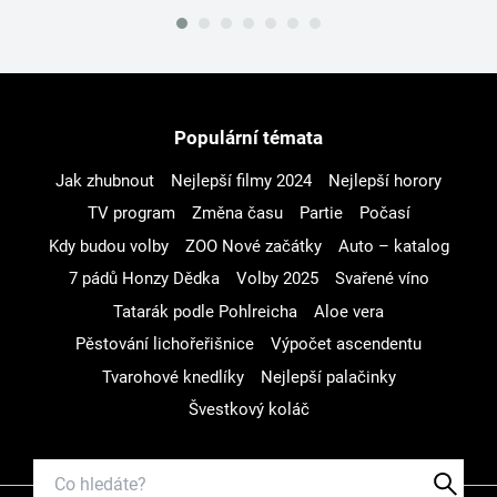
Populární témata
Jak zhubnout
Nejlepší filmy 2024
Nejlepší horory
TV program
Změna času
Partie
Počasí
Kdy budou volby
ZOO Nové začátky
Auto – katalog
7 pádů Honzy Dědka
Volby 2025
Svařené víno
Tatarák podle Pohlreicha
Aloe vera
Pěstování lichořeřišnice
Výpočet ascendentu
Tvarohové knedlíky
Nejlepší palačinky
Švestkový koláč