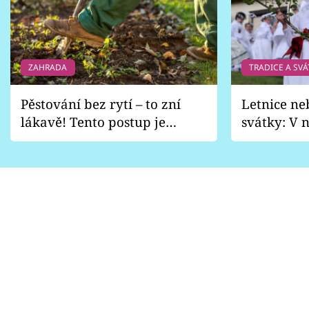
ZAHRADA
TRADICE A SVÁ
Pěstování bez rytí – to zní
Letnice ne
lákavě! Tento postup je
svátky: V n
vhodný jen pro některé
pondělí z
zahrady