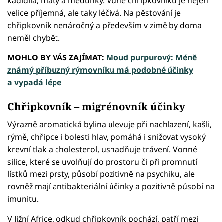
kadidlla, máty a meduňky. Vůně chřipkovníku je nejen
velice příjemná, ale taky léčivá. Na pěstování je
chřipkovník nenáročný a především v zimě by doma
neměl chybět.
MOHLO BY VÁS ZAJÍMAT:
Moud purpurový: Méně
známý příbuzný rýmovníku má podobné účinky
a vypadá lépe
Chřipkovník – migrénovník účinky
Výrazně aromatická bylina ulevuje při nachlazení, kašli,
rýmě, chřipce i bolesti hlav, pomáhá i snižovat vysoký
krevní tlak a cholesterol, usnadňuje trávení. Vonné
silice, které se uvolňují do prostoru či při promnutí
lístků mezi prsty, působí pozitivně na psychiku, ale
rovněž mají antibakteriální účinky a pozitivně působí na
imunitu.
V Jižní Africe, odkud chřipkovník pochází, patří mezi