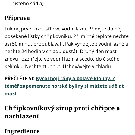
čistého sádla)
Příprava
Tuk nejprve rozpusťte ve vodní lázni. Přidejte do něj
posekané lístky chřipkovníku. Při mírné teplotě nechte
asi 50 minut probublávat,. Pak vyndejte z vodní lázně a
nechte 24 hodin v chladu odstát. Druhý den mast
znovu rozehřejte ve vodní lázni a sceďte do čistého
kelímku. Nechte ztuhnut. Uchovávejte v chladu.
PŘEČTĚTE SI:
Kycol hojí rány a bolavé klouby. Z
téměř zapomenuté horské byliny si můžete udělat
mast
Chřipkovníkový sirup proti chřipce a
nachlazení
Ingredience