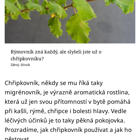
Sledujte prima+
Přihlášení
Sledujte nás
Rýmovník zná každý, ale slyšeli jste už o
chřipkovníku?
Zdroj: iStock
Chřipkovník, někdy se mu říká taky
migrénovník, je výrazně aromatická rostlina,
která už jen svou přítomností v bytě pomáhá
při kašli, rýmě, chřipce i bolesti hlavy. Vedle
léčivých účinků je to taky pěkná pokojovka.
Prozradíme, jak chřipkovník používat a jak ho
pěstovat.