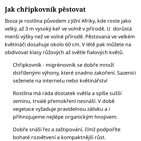
Jak chřipkovník pěstovat
Iboza je rostlina původem z Jižní Afriky, kde roste jako
velký, až 3 m vysoký keř ve volně v přírodě. U dorůstá
menší výšky než ve volné přírodě. Pěstovaná ve velkém
květináči dosahuje okolo 60 cm. V létě pak můžete na
obdivovat klasy růžových až světle fialových květů.
Chřipkovník - migrénovník se dobře množí
dstřiženými výhony, které snadno zakoření. Sazenici
seženete na internetu nebo květinářství
Rostlina má ráda dostatek světla a spíše sušší
zeminu, trvalé přemokření nesnáší. V době
vegetace vyžaduje pravidelnou zálivku a i
přihnojujeme nejlépe organickým hnojivem.
Dobře snáší řez a zaštipování, čímž podpoříte
bohaté rozvětvení a kompaktnější růst.