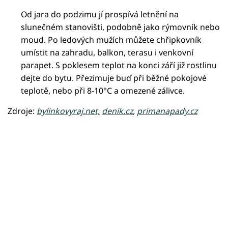
Od jara do podzimu jí prospívá letnění na
slunečném stanovišti, podobně jako rýmovník nebo
moud. Po ledových mužích můžete chřipkovník
umístit na zahradu, balkon, terasu i venkovní
parapet. S poklesem teplot na konci září již rostlinu
dejte do bytu. Přezimuje buď při běžné pokojové
teplotě, nebo při 8-10°C a omezené zálivce.
Zdroje:
bylinkovyraj.net,
denik.cz
,
primanapady.cz