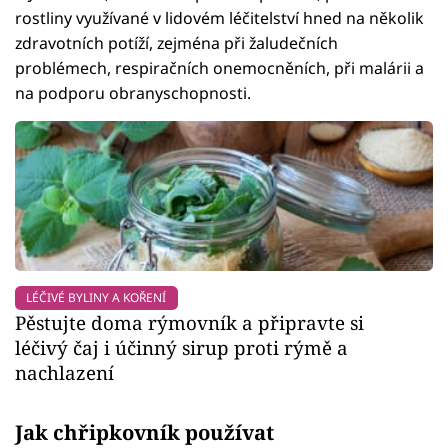
rostliny využívané v lidovém léčitelství hned na několik
zdravotních potíží, zejména při žaludečních
problémech, respiračních onemocněních, při malárii a
na podporu obranyschopnosti.
LÉČIVÉ BYLINY A KOŘENÍ
Pěstujte doma rýmovník a připravte si
léčivý čaj i účinný sirup proti rýmě a
nachlazení
Jak chřipkovník používat