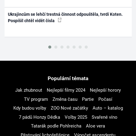
Ukrajincům se lehčí trestná činnost odpouštěla, tvrdí Koten.
Pospíšil chtěl vidět čísla
Populární témata
Jak zhubnout
Nejlepší filmy 2024
Nejlepší horory
TV program
Změna času
Partie
Počasí
Kdy budou volby
ZOO Nové začátky
Auto – katalog
7 pádů Honzy Dědka
Volby 2025
Svařené víno
Tatarák podle Pohlreicha
Aloe vera
Pěstování lichořeřišnice
Výpočet ascendentu