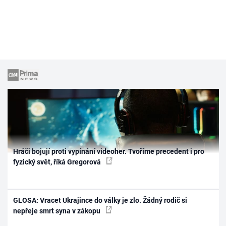
Hráči bojují proti vypínání videoher. Tvoříme precedent i pro
fyzický svět, říká Gregorová
GLOSA: Vracet Ukrajince do války je zlo. Žádný rodič si
nepřeje smrt syna v zákopu