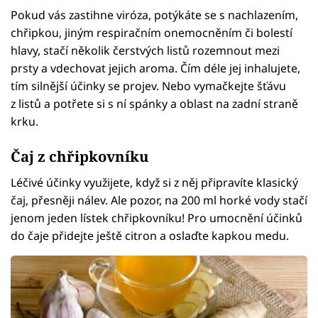
Pokud vás zastihne viróza, potýkáte se s nachlazením,
chřipkou, jiným respiračním onemocněním či bolestí
hlavy, stačí několik čerstvých listů rozemnout mezi
prsty a vdechovat jejich aroma. Čím déle jej inhalujete,
tím silnější účinky se projev. Nebo vymačkejte šťávu
z listů a potřete si s ní spánky a oblast na zadní straně
krku.
Čaj z chřipkovníku
Léčivé účinky využijete, když si z něj připravíte klasický
čaj, přesněji nálev. Ale pozor, na 200 ml horké vody stačí
jenom jeden lístek chřipkovníku! Pro umocnění účinků
do čaje přidejte ještě citron a oslaďte kapkou medu.