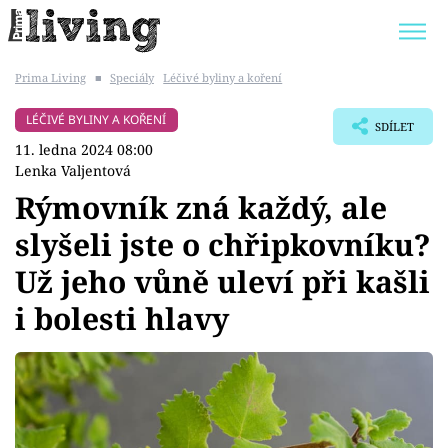
Prima Living
■
Speciály
Léčivé byliny a koření
Trendy:
JAK UŠETŘIT
POKOJOVÉ KVĚTINY
LÉČIVÉ BYLINY A KOŘENÍ
SDÍLET
BYDLENÍ SLAVNÝCH
ZAHRADA
11. ledna 2024 08:00
Lenka Valjentová
Rýmovník zná každý, ale
slyšeli jste o chřipkovníku?
Témata
Už jeho vůně uleví při kašli
Bydlení
i bolesti hlavy
Zahrada
Design