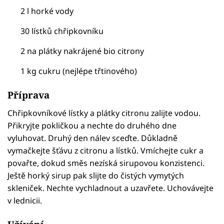
2 l horké vody
30 lístků chřipkovníku
2 na plátky nakrájené bio citrony
1 kg cukru (nejlépe třtinového)
Příprava
Chřipkovníkové lístky a plátky citronu zalijte vodou.
Přikryjte pokličkou a nechte do druhého dne
vyluhovat. Druhý den nálev sceďte. Důkladně
vymačkejte šťávu z citronu a lístků. Vmíchejte cukr a
povařte, dokud směs nezíská sirupovou konzistenci.
Ještě horký sirup pak slijte do čistých vymytých
skleniček. Nechte vychladnout a uzavřete. Uchovávejte
v lednicii.