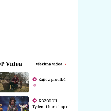
P Videa
Všechna videa
Zajíc z proutků
KOZOROH -
Týdenní horoskop od