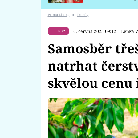
požáru
Prima Living
■
Trendy
6. června 2025 09:12
Lenka V
TRENDY
Samosběr třeš
natrhat čerst
skvělou cenu