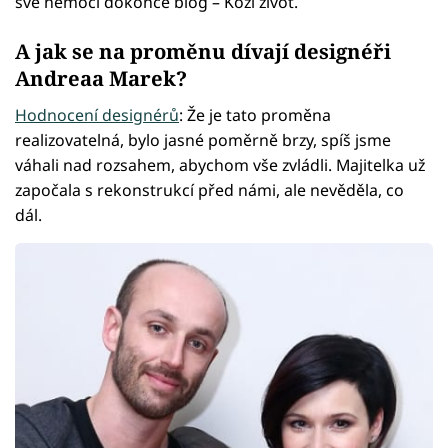
své nemoci dokonce blog – Kozí život.
A jak se na proměnu dívají designéři
Andreaa Marek?
Hodnocení designérů
: Že je tato proměna
realizovatelná, bylo jasné poměrně brzy, spíš jsme
váhali nad rozsahem, abychom vše zvládli. Majitelka už
započala s rekonstrukcí před námi, ale nevěděla, co
dál.