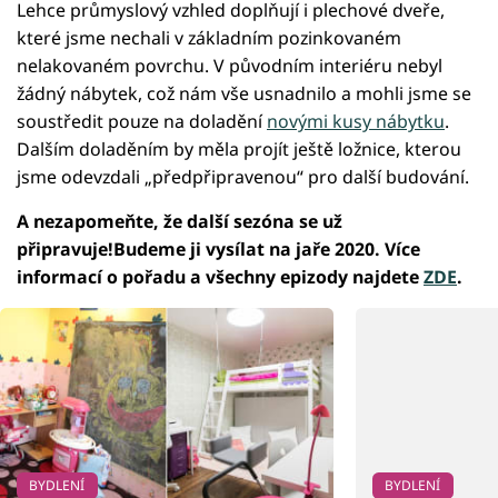
Lehce průmyslový vzhled doplňují i plechové dveře,
které jsme nechali v základním pozinkovaném
nelakovaném povrchu. V původním interiéru nebyl
žádný nábytek, což nám vše usnadnilo a mohli jsme se
soustředit pouze na doladění
novými kusy nábytku
.
Dalším doladěním by měla projít ještě ložnice, kterou
jsme odevzdali „předpřipravenou“ pro další budování.
A nezapomeňte, že další sezóna se už
připravuje!Budeme ji vysílat na jaře 2020. Více
informací o pořadu a všechny epizody najdete
ZDE
.
BYDLENÍ
BYDLENÍ