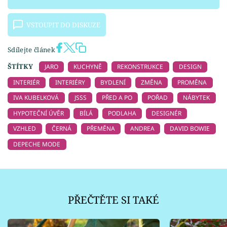
VSTOUPIT DO DISKUZE
Sdílejte článek
ŠTÍTKY
JARO
KUCHYNĚ
REKONSTRUKCE
DESIGN
INTERIÉR
INTERIÉRY
BYDLENÍ
ZMĚNA
PROMĚNA
IVA KUBELKOVÁ
JSSS
PŘED A PO
POŘAD
NÁBYTEK
HYPOTEČNÍ ÚVĚR
BÍLÁ
PODLAHA
DESIGNÉR
VZHLED
ČERNÁ
PŘEMĚNA
ANDREA
DAVID BOWIE
DEPECHE MODE
PŘEČTĚTE SI TAKÉ