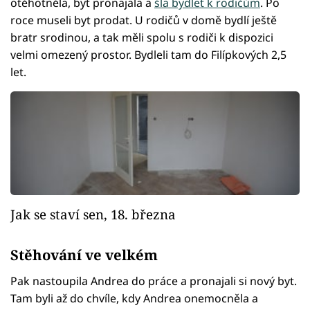
otěhotněla, byt pronajala a
šla bydlet k rodičům
. Po
roce museli byt prodat. U rodičů v domě bydlí ještě
bratr srodinou, a tak měli spolu s rodiči k dispozici
velmi omezený prostor. Bydleli tam do Filípkových 2,5
let.
Jak se staví sen, 18. března
Stěhování ve velkém
Pak nastoupila Andrea do práce a pronajali si nový byt.
Tam byli až do chvíle, kdy Andrea onemocněla a