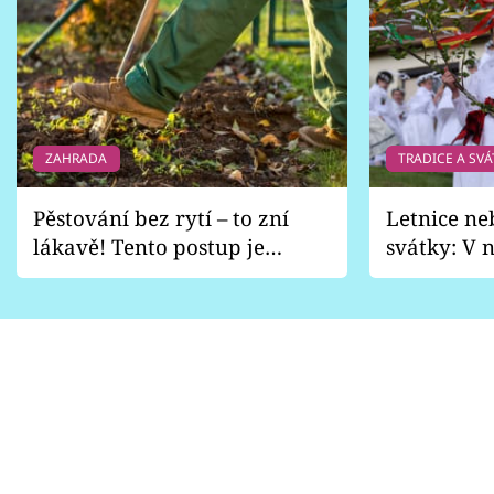
ZAHRADA
TRADICE A SVÁ
Pěstování bez rytí – to zní
Letnice ne
lákavě! Tento postup je
svátky: V n
vhodný jen pro některé
pondělí z
zahrady