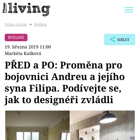
Prima Living
■
Bydlení
Trendy:
JAK UŠETŘIT
POKOJOVÉ KVĚTINY
BYDLENÍ
SDÍLET
BYDLENÍ SLAVNÝCH
ZAHRADA
19. března 2019 11:00
Markéta Kašková
PŘED a PO: Proměna pro
bojovnici Andreu a jejího
Témata
syna Filipa. Podívejte se,
Bydlení
jak to designéři zvládli
Zahrada
Design