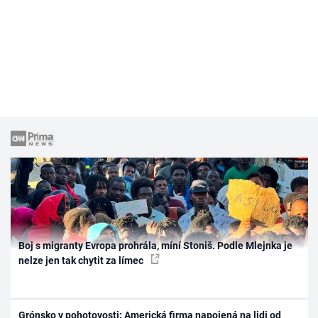
Boj s migranty Evropa prohrála, míní Stoniš. Podle Mlejnka je
nelze jen tak chytit za límec
Grónsko v pohotovosti: Americká firma napojená na lidi od