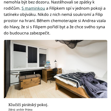
nemohla být bez dozoru. Nastěhovali se zpátky k
rodičům.
S maminkou
a Filípkem spí v jednom pokoji a
tatínekv obýváku. Nikdo z nich nemá soukromí a Filip
prostor na hraní. Během chemoterapie si Andrea vzala
do hlavy, že si s Filipem pořídí byt a že chce svého syna
do budoucna zabezpečit.
Klučičí pirátský pokoj.
Zdroj: archiv Prima