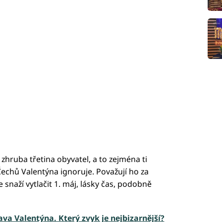
zhruba třetina obyvatel, a to zejména ti
 Čechů Valentýna ignoruje. Považují ho za
 snaží vytlačit 1. máj, lásky čas, podobně
ava Valentýna. Který zvyk je nejbizarnější?