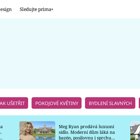
esign
Sledujte prima+
Design
TRENDY
JAK NA TO
PROMĚNY
NAŠE TIPY
JAK UŠETŘIT
POKOJOVÉ KVĚTINY
BYDLENÍ SLAVNÝCH
la
Meg Ryan prodává luxusní
.
sídlo. Moderní dům láká na
o
bazén, posilovnu i sprchu