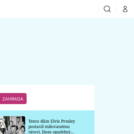
Vyhledávání
Můj 
Prima+
CNN Prima News
Prima Fresh
Prima Living
Prima Zoom
ZAHRADA
Prima Lajk
Tento dům Elvis Presley
postavil milovanému
Sledujte nás
tátovi. Dnes opuštěný