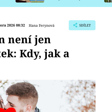
pro psy
ora 2026 08:32
Hana Ferynová
SDÍLET
n není jen
ek: Kdy, jak a