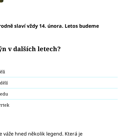
rodně slaví vždy 14. února. Letos budeme
n v dalších letech?
ěli
dělí
ředu
vrtek
 váže hned několik legend. Která je