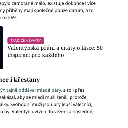
ebylo zamotané málo, existuje dokonce i více
hny příběhy mají společné pouze datum, a to
oku 269.
TRADICE A SVÁTKY
Valentýnská přání a citáty o lásce: 50
inspirací pro každého
nce i křesťany
ýn tajně oddával mladé páry
, a to i přes
 zakázal, aby se mladí muži ženili, protože
lky. Svobodní muži jsou prý lepší válečníci,
zu byl Valentýn uvržen do vězení a následně,