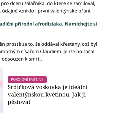
pro dceru žalářníka, do které se zamiloval,
údajně vzniklo i první valentýnské přání.
adiční přírodní afrodiziaka. Namíchejte si
n prostě za to, že oddával křesťany, což byl
e samotným císařem Claudiem. Jenže ho začal
ec odsouzen k smrti.
POKOJOVÉ KVĚTINY
Srdíčková voskovka je ideální
valentýnskou květinou. Jak ji
pěstovat