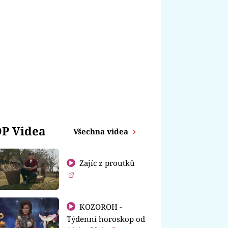
P Videa
Všechna videa
Zajíc z proutků
KOZOROH -
Týdenní horoskop od