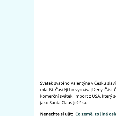
Svátek svatého Valentýna v Česku slaví 
mladší. Častěji ho vyznávají ženy. Část
komerční svátek, import z USA, který se
jako Santa Claus Ježíška.
Nenechte si ujít:
Co země, to jiná osl