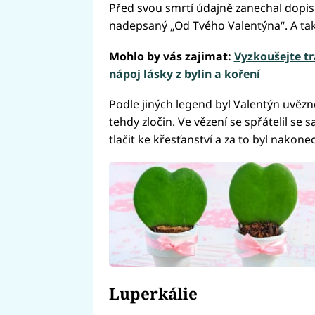
Před svou smrtí údajně zanechal dopis 
nadepsaný „Od Tvého Valentýna“. A tak 
Mohlo by vás zajimat:
Vyzkoušejte tr
nápoj lásky z bylin a koření
Podle jiných legend byl Valentýn uvězně
tehdy zločin. Ve vězení se spřátelil s
tlačit ke křesťanství a za to byl nakon
Luperkálie