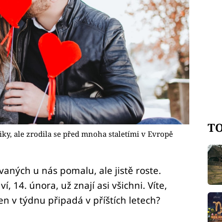
TO
ky, ale zrodila se před mnoha staletími v Evropě
aných u nás pomalu, ale jistě roste.
, 14. února, už znají asi všichni. Víte,
en v týdnu připadá v příštích letech?