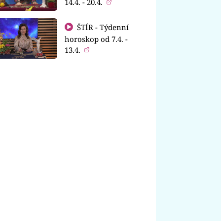
14.4. - 20.4.
ŠTÍR - Týdenní
horoskop od 7.4. -
13.4.