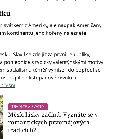
tku
ým svátkem z Ameriky, ale naopak Američany
šem kontinentu jeho kořeny naleznete,
u. Slavil se zde již za první republiky,
a pohlednice s typicky valentýnskými motivy
hem socialismu téměř vymizel, do popředí se
 ustoupil po listopadové revoluci
třešní
.
TRADICE A SVÁTKY
Měsíc lásky začíná. Vyznáte se v
romantických prvomájových
tradicích?