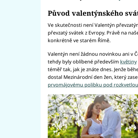
Původ valentýnského svá
Ve skutečnosti není Valentýn převzat
převzatý svátek z Evropy. Právě na na
konkrétně ve starém Římě.
Valentýn není žádnou novinkou ani v Česk
tehdy byly oblíbené především
květiny
téměř tak, jak je znáte dnes. Jenže bě
dostal Mezinárodní den žen, který zase
prvomájovému polibku pod rozkvetlou 