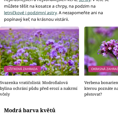
můžete těšit na kosatce a chrpy, na podzim na
letničkové i podzimní astry
. A nezapomeňte ani na
popínavý keř, na krásnou vistárii.
UŽITKOVÁ ZAHRADA
OKRASNÁ ZAHRA
Svazenka vratičolistá: Modrofialová
Verbena bonariens
bylina ochrání půdu před erozí a nakrmí
kterou poznáte na
včely
pěstovat?
Modrá barva květů