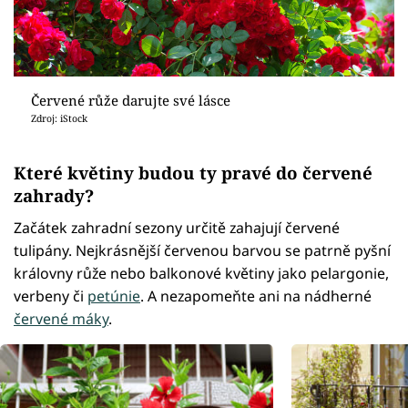
Červené růže darujte své lásce
Zdroj: iStock
Které květiny budou ty pravé do červené
zahrady?
Začátek zahradní sezony určitě zahajují červené
tulipány. Nejkrásnější červenou barvou se patrně pyšní
královny růže nebo balkonové květiny jako pelargonie,
verbeny či
petúnie
. A nezapomeňte ani na nádherné
červené máky
.