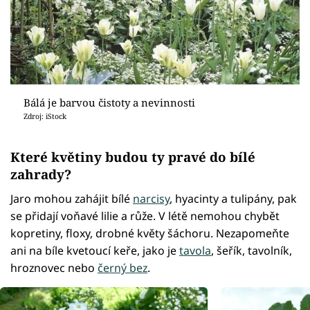
Bálá je barvou čistoty a nevinnosti
Zdroj: iStock
Které květiny budou ty pravé do bílé
zahrady?
Jaro mohou zahájit bílé
narcisy
, hyacinty a tulipány, pak
se přidají voňavé lilie a růže. V létě nemohou chybět
kopretiny, floxy, drobné květy šáchoru. Nezapomeňte
ani na bíle kvetoucí keře, jako je
tavola
, šeřík, tavolník,
hroznovec nebo
černý bez
.