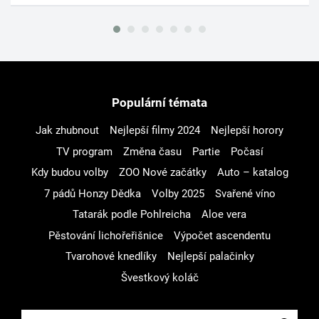
Populární témata
Jak zhubnout
Nejlepší filmy 2024
Nejlepší horory
TV program
Změna času
Partie
Počasí
Kdy budou volby
ZOO Nové začátky
Auto – katalog
7 pádů Honzy Dědka
Volby 2025
Svařené víno
Tatarák podle Pohlreicha
Aloe vera
Pěstování lichořeřišnice
Výpočet ascendentu
Tvarohové knedlíky
Nejlepší palačinky
Švestkový koláč