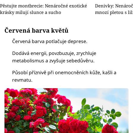
Pěstujte montbrecie: Nenáročné exotické
Denivky: Nenáročn
krásky milují slunce a sucho
mnozí pletou s li
Červená barva květů
Červená barva potlačuje deprese.
Dodává energii, povzbuzuje, zrychluje
metabolismus a zvyšuje sebedůvěru.
Působí příznivě při onemocněních kůže, kašli a
revmatu.