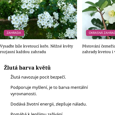
ZAHRADA
OKRASNÁ ZAHRA
Vysaďte bíle kvetoucí keře. Něžné květy
Pěstování čemeři
rozjasní každou zahradu
zahrady kvetou i
Žlutá barva květů
Žlutá navozuje pocit bezpečí.
Podporuje myšlení, je to barva mentální
vyrovnanosti.
Dodává životní energii, zlepšuje náladu.
Pomáhá k lepšímu zažívání.