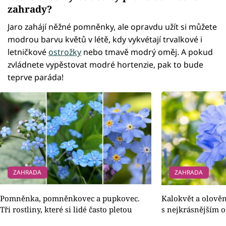
zahrady?
Jaro zahájí něžné pomněnky, ale opravdu užít si můžete
modrou barvu květů v létě, kdy vykvétají trvalkové i
letničkové
ostrožky
nebo tmavě modrý oměj. A pokud
zvládnete vypěstovat modré hortenzie, pak to bude
teprve paráda!
ZAHRADA
ZAHRADA
Pomněnka, pomněnkovec a pupkovec.
Kalokvět a olověn
Tři rostliny, které si lidé často pletou
s nejkrásnějším 