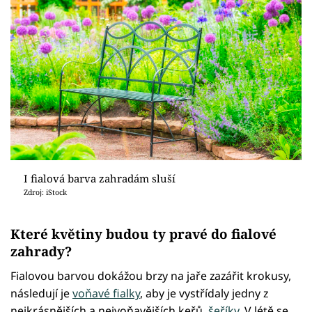
I fialová barva zahradám sluší
Zdroj: iStock
Které květiny budou ty pravé do fialové
zahrady?
Fialovou barvou dokážou brzy na jaře zazářit krokusy,
následují je
voňavé fialky
, aby je vystřídaly jedny z
nejkrásnějších a nejvoňavějších keřů,
šeříky
. V létě se