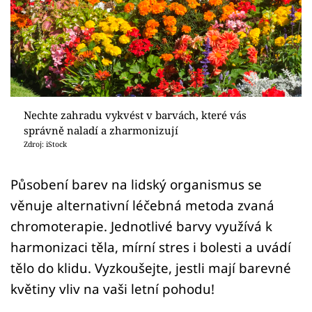
Sledujte prima+
Přihlášení
Sledujte nás
Nechte zahradu vykvést v barvách, které vás
správně naladí a zharmonizují
Zdroj: iStock
Působení barev na lidský organismus se
věnuje alternativní léčebná metoda zvaná
chromoterapie. Jednotlivé barvy využívá k
harmonizaci těla, mírní stres i bolesti a uvádí
tělo do klidu. Vyzkoušejte, jestli mají barevné
květiny vliv na vaši letní pohodu!