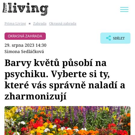
Prima Living
■
Zahrada
Okrasná zahrada
Trendy:
JAK UŠETŘIT
POKOJOVÉ KVĚTINY
OKRASNÁ ZAHRADA
SDÍLET
BYDLENÍ SLAVNÝCH
ZAHRADA
29. srpna 2023 14:30
Simona Sedláčková
Barvy květů působí na
psychiku. Vyberte si ty,
Témata
které vás správně naladí a
Bydlení
zharmonizují
Zahrada
Design