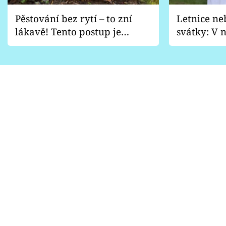
Pěstování bez rytí – to zní
Letnice ne
lákavě! Tento postup je
svátky: V n
vhodný jen pro některé
pondělí z
zahrady