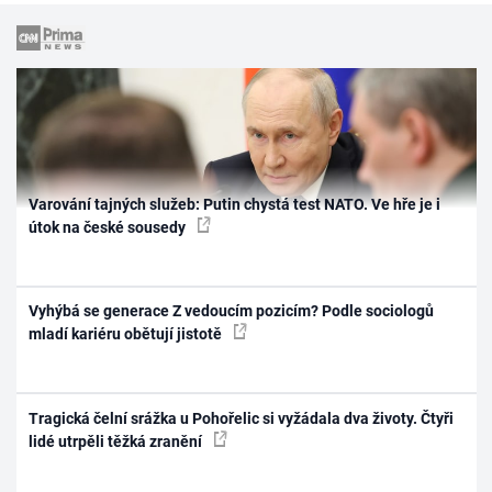
Varování tajných služeb: Putin chystá test NATO. Ve hře je i
útok na české sousedy
Vyhýbá se generace Z vedoucím pozicím? Podle sociologů
mladí kariéru obětují jistotě
Tragická čelní srážka u Pohořelic si vyžádala dva životy. Čtyři
lidé utrpěli těžká zranění