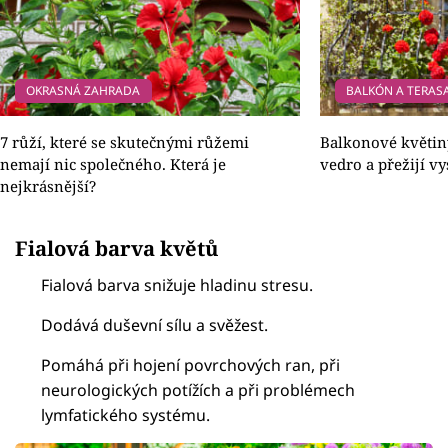
OKRASNÁ ZAHRADA
BALKÓN A TERAS
7 růží, které se skutečnými růžemi
Balkonové květiny
nemají nic společného. Která je
vedro a přežijí vy
nejkrásnější?
Fialová barva květů
Fialová barva snižuje hladinu stresu.
Dodává duševní sílu a svěžest.
Pomáhá při hojení povrchových ran, při
neurologických potížích a při problémech
lymfatického systému.