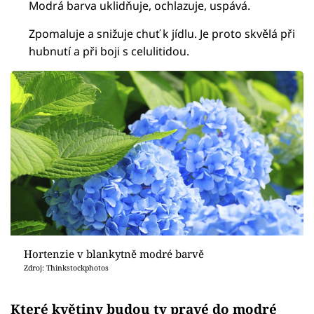
Modrá barva uklidňuje, ochlazuje, uspává.
Zpomaluje a snižuje chuť k jídlu. Je proto skvělá při
hubnutí a při boji s celulitidou.
Hortenzie v blankytně modré barvě
Zdroj: Thinkstockphotos
Které květiny budou ty pravé do modré