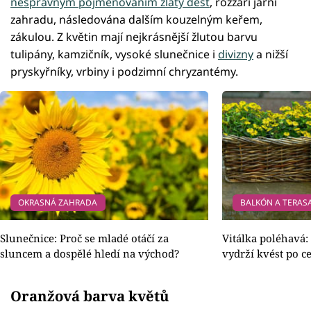
nesprávným pojmenováním zlatý déšť
, rozzáří jarní
zahradu, následována dalším kouzelným keřem,
zákulou. Z květin mají nejkrásnější žlutou barvu
tulipány, kamzičník, vysoké slunečnice i
divizny
a nižší
pryskyřníky, vrbiny i podzimní chryzantémy.
OKRASNÁ ZAHRADA
BALKÓN A TERAS
Slunečnice: Proč se mladé otáčí za
Vitálka poléhavá:
sluncem a dospělé hledí na východ?
vydrží kvést po c
Oranžová barva květů