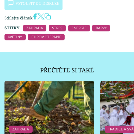
VSTOUPIT DO DISKUZE
Sdílejte článek
ŠTÍTKY
ZAHRADA
STRES
ENERGIE
BARVY
KVĚTINY
CHROMOTERAPIE
PŘEČTĚTE SI TAKÉ
ZAHRADA
TRADICE A SVÁ