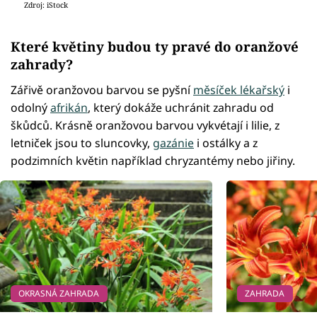
Zdroj: iStock
Které květiny budou ty pravé do oranžové
zahrady?
Zářivě oranžovou barvou se pyšní
měsíček lékařský
i
odolný
afrikán
, který dokáže uchránit zahradu od
škůdců. Krásně oranžovou barvou vykvétají i lilie, z
letniček jsou to sluncovky,
gazánie
i ostálky a z
podzimních květin například chryzantémy nebo jiřiny.
OKRASNÁ ZAHRADA
ZAHRADA