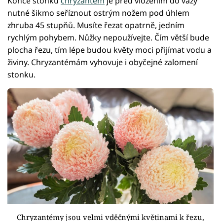
Konce stonků
chryzantém
je před vložením do vázy
nutné šikmo seříznout ostrým nožem pod úhlem
zhruba 45 stupňů. Musíte řezat opatrně, jedním
rychlým pohybem. Nůžky nepoužívejte. Čím větší bude
plocha řezu, tím lépe budou květy moci přijímat vodu a
živiny. Chryzantémám vyhovuje i obyčejné zalomení
stonku.
Chryzantémy jsou velmi vděčnými květinami k řezu,