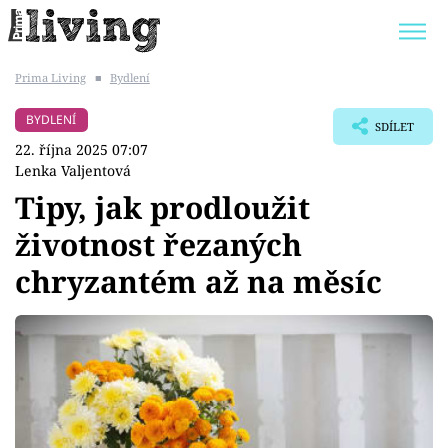
Prima Living
■
Bydlení
Trendy:
JAK UŠETŘIT
POKOJOVÉ KVĚTINY
BYDLENÍ
SDÍLET
BYDLENÍ SLAVNÝCH
ZAHRADA
22. října 2025 07:07
Lenka Valjentová
Tipy, jak prodloužit
životnost řezaných
Témata
chryzantém až na měsíc
Bydlení
Zahrada
Design