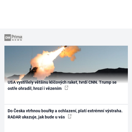
USA vystřílely většinu klíčových raket, tvrdí CNN. Trump se
ostře ohradil, hrozí i vězením
Do Česka vtrhnou bouřky a ochlazení, platí extrémní výstraha.
RADAR ukazuje, jak bude u vás