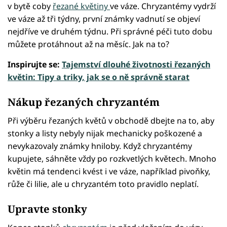
v bytě coby
řezané květiny
ve váze. Chryzantémy vydrží
ve váze až tři týdny, první známky vadnutí se objeví
nejdříve ve druhém týdnu. Při správné péči tuto dobu
můžete protáhnout až na měsíc. Jak na to?
Inspirujte se:
Tajemství dlouhé životnosti řezaných
květin: Tipy a triky, jak se o ně správně starat
Nákup řezaných chryzantém
Při výběru řezaných květů v obchodě dbejte na to, aby
stonky a listy nebyly nijak mechanicky poškozené a
nevykazovaly známky hniloby. Když chryzantémy
kupujete, sáhněte vždy po rozkvetlých květech. Mnoho
květin má tendenci kvést i ve váze, například pivoňky,
růže či lilie, ale u chryzantém toto pravidlo neplatí.
Upravte stonky