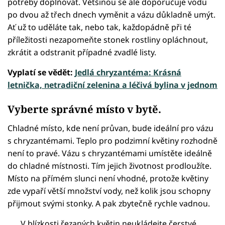
potřeby doplňovat. Většinou se ale doporučuje vodu
po dvou až třech dnech vyměnit a vázu důkladně umýt.
Ať už to uděláte tak, nebo tak, každopádně při té
příležitosti nezapomeňte stonek rostliny opláchnout,
zkrátit a odstranit případné zvadlé listy.
Vyplatí se vědět:
Jedlá chryzantéma: Krásná
letnička, netradiční zelenina a léčivá bylina v jednom
Vyberte správné místo v bytě.
Chladné místo, kde není průvan, bude ideální pro vázu
s chryzantémami. Teplo pro podzimní květiny rozhodně
není to pravé. Vázu s chryzantémami umístěte ideálně
do chladné místnosti. Tím jejich životnost prodloužíte.
Místo na přímém slunci není vhodné, protože květiny
zde vypaří větší množství vody, než kolik jsou schopny
přijmout svými stonky. A pak zbytečně rychle vadnou.
V blízkosti řezaných květin neukládejte čerstvé