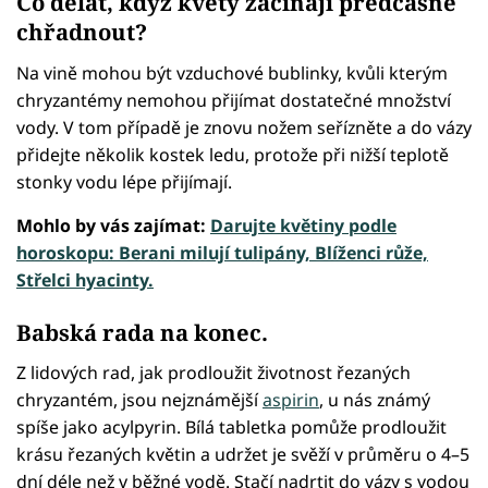
Co dělat, když květy začínají předčasně
chřadnout?
Na vině mohou být vzduchové bublinky, kvůli kterým
chryzantémy nemohou přijímat dostatečné množství
vody. V tom případě je znovu nožem seřízněte a do vázy
přidejte několik kostek ledu, protože při nižší teplotě
stonky vodu lépe přijímají.
Mohlo by vás zajímat:
Darujte květiny podle
horoskopu: Berani milují tulipány, Blíženci růže,
Střelci hyacinty.
Babská rada na konec.
Z lidových rad, jak prodloužit životnost řezaných
chryzantém, jsou nejznámější
aspirin
, u nás známý
spíše jako acylpyrin. Bílá tabletka pomůže prodloužit
krásu řezaných květin a udržet je svěží v průměru o 4–5
dní déle než v běžné vodě. Stačí nadrtit do vázy s vodou