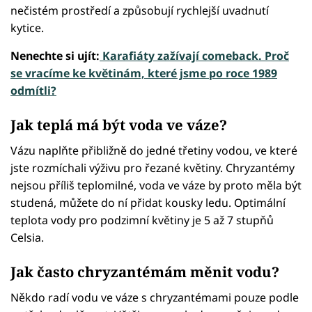
nečistém prostředí a způsobují rychlejší uvadnutí
kytice.
Nenechte si ujít:
Karafiáty zažívají comeback. Proč
se vracíme ke květinám, které jsme po roce 1989
odmítli?
Jak teplá má být voda ve váze?
Vázu naplňte přibližně do jedné třetiny vodou, ve které
jste rozmíchali výživu pro řezané květiny. Chryzantémy
nejsou příliš teplomilné, voda ve váze by proto měla být
studená, můžete do ní přidat kousky ledu. Optimální
teplota vody pro podzimní květiny je 5 až 7 stupňů
Celsia.
Jak často chryzantémám měnit vodu?
Někdo radí vodu ve váze s chryzantémami pouze podle