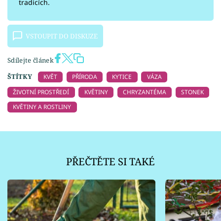
tradicích.
VSTOUPIT DO DISKUZE
Sdílejte článek
ŠTÍTKY
KVĚT
PŘÍRODA
KYTICE
VÁZA
ŽIVOTNÍ PROSTŘEDÍ
KVĚTINY
CHRYZANTÉMA
STONEK
KVĚTINY A ROSTLINY
PŘEČTĚTE SI TAKÉ