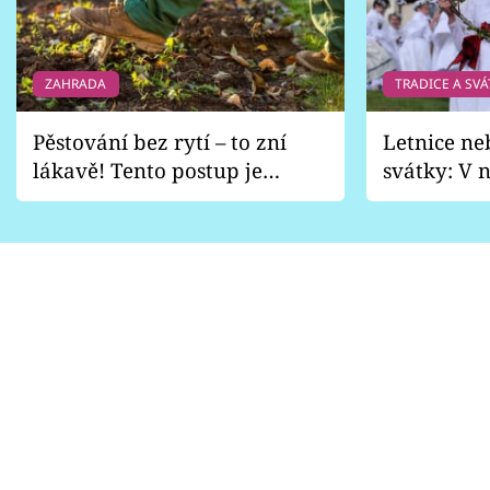
ZAHRADA
TRADICE A SVÁ
Pěstování bez rytí – to zní
Letnice ne
lákavě! Tento postup je
svátky: V n
vhodný jen pro některé
pondělí z
zahrady