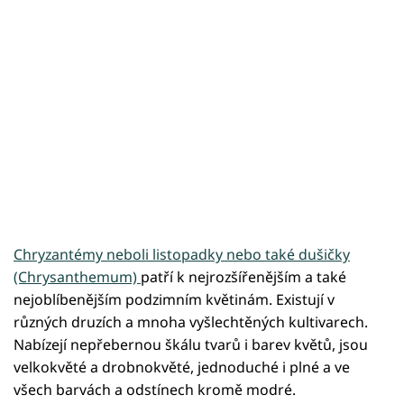
Chryzantémy neboli listopadky nebo také dušičky
(Chrysanthemum)
patří k nejrozšířenějším a také
nejoblíbenějším podzimním květinám. Existují v
různých druzích a mnoha vyšlechtěných kultivarech.
Nabízejí nepřebernou škálu tvarů i barev květů, jsou
velkokvěté a drobnokvěté, jednoduché i plné a ve
všech barvách a odstínech kromě modré.