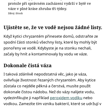
protože při správném zacházení vydrží v bytě ve
váze v plné kráse zhruba tři týdny.
Zdroj: iStock
Ujistěte se, že ve vodě nejsou žádné listy.
Když kytici chryzantém přinesete domů, odstraňte ze
spodní části stonků všechny listy, které by mohly být
ponořeny ve vodě. Kdybyste je na stonku nechali,
začaly by hnít a kontaminovaly by vodu ve váze.
Dokonale čistá váza
I taková zdánlivě nepodstatná věc, jako je váza,
ovlivňuje životnost řezaných chryzantém. Aby kytice
zůstala co nejdéle pěkná a čerstvá, musíte použít
dokonale čistou nádobu. Než do vázy nalijete vodu,
vydezinfikujte ji například
peroxidem vodíku
nebo
vodkou. Zamezíte tím vzniku bakterií, které se udržují v