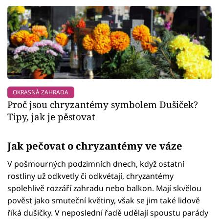
OKRASNÁ ZAHRADA
Proč jsou chryzantémy symbolem Dušiček?
Tipy, jak je pěstovat
Jak pečovat o chryzantémy ve váze
V pošmourných podzimních dnech, když ostatní
rostliny už odkvetly či odkvétají, chryzantémy
spolehlivě rozzáří zahradu nebo balkon. Mají skvělou
pověst jako smuteční květiny, však se jim také lidově
říká dušičky. V neposlední řadě udělají spoustu parády