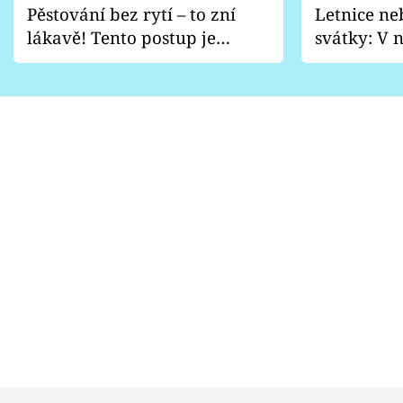
Pěstování bez rytí – to zní
Letnice ne
lákavě! Tento postup je
svátky: V n
vhodný jen pro některé
pondělí z
zahrady