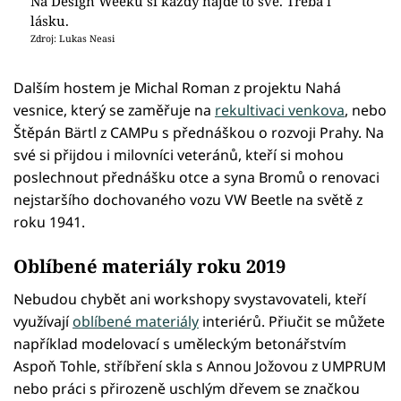
Na Design Weeku si každý najde to své. Třeba i
lásku.
Zdroj: Lukas Neasi
Dalším hostem je Michal Roman z projektu Nahá
vesnice, který se zaměřuje na
rekultivaci venkova
, nebo
Štěpán Bärtl z CAMPu s přednáškou o rozvoji Prahy. Na
své si přijdou i milovníci veteránů, kteří si mohou
poslechnout přednášku otce a syna Bromů o renovaci
nejstaršího dochovaného vozu VW Beetle na světě z
roku 1941.
Oblíbené materiály roku 2019
Nebudou chybět ani workshopy svystavovateli, kteří
využívají
oblíbené materiály
interiérů. Přiučit se můžete
například modelovací s uměleckým betonářstvím
Aspoň Tohle, stříbření skla s Annou Jožovou z UMPRUM
nebo práci s přirozeně uschlým dřevem se značkou