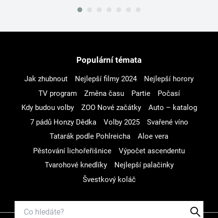
Populární témata
Jak zhubnout
Nejlepší filmy 2024
Nejlepší horory
TV program
Změna času
Partie
Počasí
Kdy budou volby
ZOO Nové začátky
Auto – katalog
7 pádů Honzy Dědka
Volby 2025
Svařené víno
Tatarák podle Pohlreicha
Aloe vera
Pěstování lichořeřišnice
Výpočet ascendentu
Tvarohové knedlíky
Nejlepší palačinky
Švestkový koláč