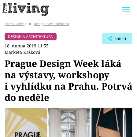
Prima Living
■
Design a architektura
Trendy:
JAK UŠETŘIT
POKOJOVÉ KVĚTINY
DESIGN A ARCHITEKTURA
SDÍLET
BYDLENÍ SLAVNÝCH
ZAHRADA
18. dubna 2019 11:55
Markéta Kašková
Prague Design Week láká
na výstavy, workshopy
Témata
i vyhlídku na Prahu. Potrvá
Bydlení
do neděle
Zahrada
Design