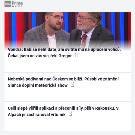
Vondra: Babiše nehlídáte, ale svítíte mu na uplácení voličů.
Čekal jsem od vás víc, řekl Gregor
Nebeská podívaná nad Českem se blíží. Působivé zatmění
Slunce doplní meteorická show
Češi slepě věřili aplikaci a přecenili síly, píší v Rakousku. V
Alpách je zachraňoval vrtulník