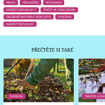
PRAHA
PŘEDNÁŠKA
PETR JANDA
NÁMĚSTÍ REPUBLIKY 7
ŠPIČKY VE SVÉM OBORU
OBLÍBENÉ MATERIÁLY ROKU 2019
VYHLÍDKA
NÁMĚSTÍ REPUBLIKY
PŘEČTĚTE SI TAKÉ
ZAHRADA
TRADICE A SVÁ