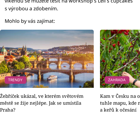
víkendu se můžete těšit na workshop s Lelí`s cupcakes
s výrobou a zdobením.
Mohlo by vás zajímat:
TRENDY
ZAHRADA
Žebříček ukázal, ve kterém světovém
Kam v Česku na o
městě se žije nejlépe. Jak se umístila
tuhle mapu, kde n
Praha?
a keřů k očesání