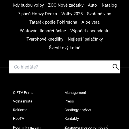
Kdy budou volby
ZOO Nové začátky
Auto – katalog
7 pádů Honzy Dědka
Volby 2025
Svařené víno
Tatarák podle Pohlreicha
Aloe vera
Pěstování lichořeřišnice
Výpočet ascendentu
Tvarohové knedlíky
Nejlepší palačinky
Švestkový koláč
O FTV Prima
Management
Volná místa
Press
Reklama
Castingy a výzvy
HbbTV
Kontakty
Podmínky užívání
Zpracování osobních údajů