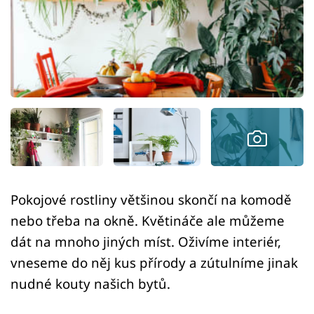
Sledujte prima+
Přihlášení
Sledujte nás
Pokojové rostliny většinou skončí na komodě
nebo třeba na okně. Květináče ale můžeme
dát na mnoho jiných míst. Oživíme interiér,
vneseme do něj kus přírody a zútulníme jinak
nudné kouty našich bytů.