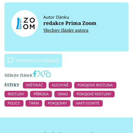
Autor článku
redakce Prima Zoom
Všechny články autora
VSTOUPIT DO DISKUZE
Sdílejte článek
ŠTÍTKY
KVĚTINÁČ
KUCHYNĚ
POKOJOVÁ ROSTLINA
ROSTLINY
PŘÍRODA
OKNO
POKOJOVÉ ROSTLINY
POLICE
TRÁM
POKOJOVKY
KAKTUSOVITÉ