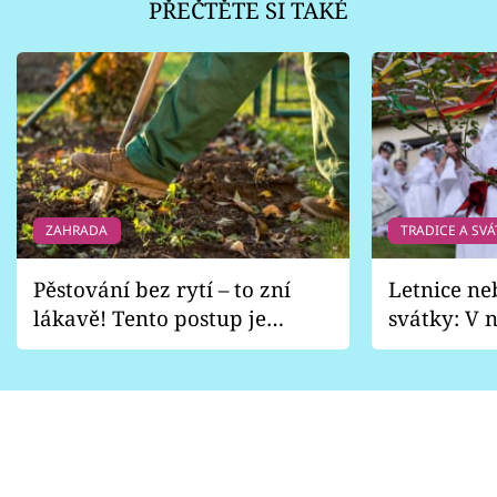
PŘEČTĚTE SI TAKÉ
ZAHRADA
TRADICE A SVÁ
Pěstování bez rytí – to zní
Letnice ne
lákavě! Tento postup je
svátky: V n
vhodný jen pro některé
pondělí z
zahrady