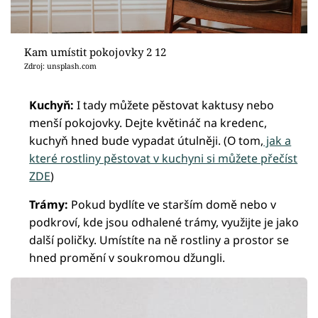
Kam umístit pokojovky 2 12
Zdroj: unsplash.com
Kuchyň:
I tady můžete pěstovat kaktusy nebo
menší pokojovky. Dejte květináč na kredenc,
kuchyň hned bude vypadat útulněji. (O tom,
jak a
které rostliny pěstovat v kuchyni si můžete přečíst
ZDE
)
Trámy:
Pokud bydlíte ve starším domě nebo v
podkroví, kde jsou odhalené trámy, využijte je jako
další poličky. Umístíte na ně rostliny a prostor se
hned promění v soukromou džungli.