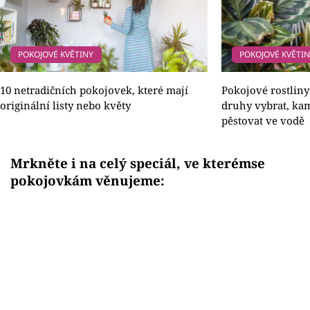
POKOJOVÉ KVĚTINY
POKOJOVÉ KVĚTI
10 netradičních pokojovek, které mají
Pokojové rostliny
originální listy nebo květy
druhy vybrat, kam
pěstovat ve vodě
Mrkněte i na celý speciál, ve kterémse
pokojovkám věnujeme: