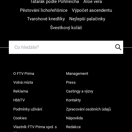
Tatarák podle Pohlreicha
Aloe vera
Pěstování lichořeřišnice
Výpočet ascendentu
Tvarohové knedlíky
Nejlepší palačinky
Švestkový koláč
O FTV Prima
Management
Volná místa
Press
Reklama
Castingy a výzvy
HbbTV
Kontakty
Podmínky užívání
Zpracování osobních údajů
Cookies
Nápověda
Vlastník FTV Prima spol. s
Redakce