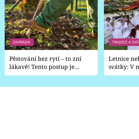
ZAHRADA
TRADICE A SVÁ
Pěstování bez rytí – to zní
Letnice ne
lákavě! Tento postup je
svátky: V n
vhodný jen pro některé
pondělí z
zahrady