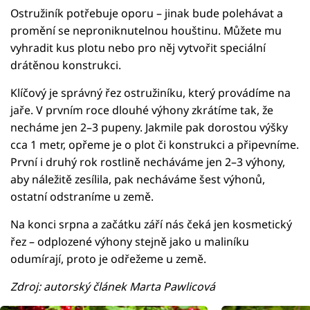
Ostružiník potřebuje oporu – jinak bude polehávat a
promění se neproniknutelnou houštinu. Můžete mu
vyhradit kus plotu nebo pro něj vytvořit speciální
drátěnou konstrukci.
Klíčový je správný řez ostružiníku, který provádíme na
jaře. V prvním roce dlouhé výhony zkrátíme tak, že
necháme jen 2–3 pupeny. Jakmile pak dorostou výšky
cca 1 metr, opřeme je o plot či konstrukci a připevníme.
První i druhý rok rostlině necháváme jen 2–3 výhony,
aby náležitě zesílila, pak necháváme šest výhonů,
ostatní odstraníme u země.
Na konci srpna a začátku září nás čeká jen kosmetický
řez – odplozené výhony stejně jako u maliníku
odumírají, proto je odřežeme u země.
Zdroj: autorský článek Marta Pawlicová