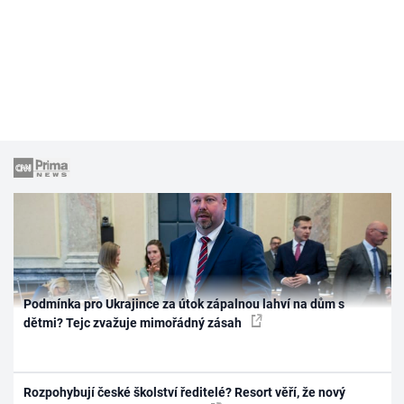
Podmínka pro Ukrajince za útok zápalnou lahví na dům s
dětmi? Tejc zvažuje mimořádný zásah
Rozpohybují české školství ředitelé? Resort věří, že nový