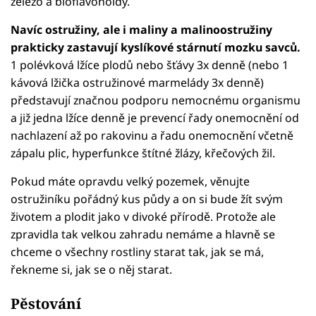
železo a bioflavonoidy.
Navíc ostružiny, ale i maliny a malinoostružiny
prakticky zastavují kyslíkové stárnutí mozku savců.
1 polévková lžíce plodů nebo šťávy 3x denně (nebo 1
kávová lžička ostružinové marmelády 3x denně)
představují značnou podporu nemocnému organismu
a již jedna lžíce denně je prevencí řady onemocnění od
nachlazení až po rakovinu a řadu onemocnění včetně
zápalu plic, hyperfunkce štítné žlázy, křečových žil.
Pokud máte opravdu velký pozemek, věnujte
ostružiníku pořádný kus půdy a on si bude žít svým
životem a plodit jako v divoké přírodě. Protože ale
zpravidla tak velkou zahradu nemáme a hlavně se
chceme o všechny rostliny starat tak, jak se má,
řekneme si, jak se o něj starat.
Pěstování