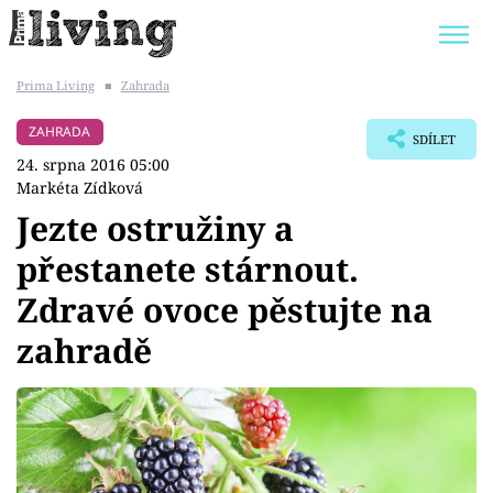
Prima Living
■
Zahrada
Trendy:
JAK UŠETŘIT
POKOJOVÉ KVĚTINY
ZAHRADA
SDÍLET
BYDLENÍ SLAVNÝCH
ZAHRADA
24. srpna 2016 05:00
Markéta Zídková
Jezte ostružiny a
přestanete stárnout.
Témata
Zdravé ovoce pěstujte na
Bydlení
zahradě
Zahrada
Design