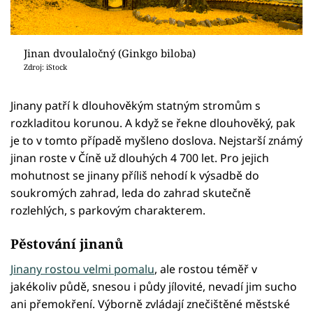
Jinan dvoulaločný (Ginkgo biloba)
Zdroj: iStock
Jinany patří k dlouhověkým statným stromům s
rozkladitou korunou. A když se řekne dlouhověký, pak
je to v tomto případě myšleno doslova. Nejstarší známý
jinan roste v Číně už dlouhých 4 700 let. Pro jejich
mohutnost se jinany příliš nehodí k výsadbě do
soukromých zahrad, leda do zahrad skutečně
rozlehlých, s parkovým charakterem.
Pěstování jinanů
Jinany rostou velmi pomalu
, ale rostou téměř v
jakékoliv půdě, snesou i půdy jílovité, nevadí jim sucho
ani přemokření. Výborně zvládají znečištěné městské