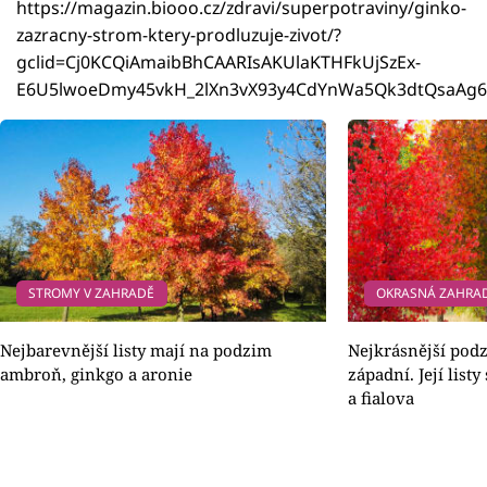
https://magazin.biooo.cz/zdravi/superpotraviny/ginko-
zazracny-strom-ktery-prodluzuje-zivot/?
gclid=Cj0KCQiAmaibBhCAARIsAKUlaKTHFkUjSzEx-
E6U5lwoeDmy45vkH_2lXn3vX93y4CdYnWa5Qk3dtQsaAg
STROMY V ZAHRADĚ
OKRASNÁ ZAHRA
Nejbarevnější listy mají na podzim
Nejkrásnější pod
ambroň, ginkgo a aronie
západní. Její list
a fialova