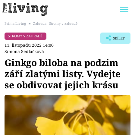
Prima Living
■
Zahrada
Stromy v zahradě
Trendy:
JAK UŠETŘIT
POKOJOVÉ KVĚTINY
STROMY V ZAHRADĚ
SDÍLET
BYDLENÍ SLAVNÝCH
ZAHRADA
11. listopadu 2022 14:00
Simona Sedláčková
Ginkgo biloba na podzim
září zlatými listy. Vydejte
Témata
se obdivovat jejich krásu
Bydlení
Zahrada
Design