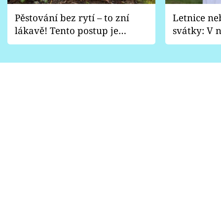
Pěstování bez rytí – to zní
Letnice ne
lákavě! Tento postup je
svátky: V n
vhodný jen pro některé
pondělí z
zahrady