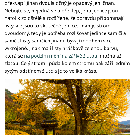
překvapí. Jinan dvoulaločný je opadavý jehličnan.
Nebojte se, nejedná se o překlep, jeho jehlice jsou
natolik zploštělé a rozšířené, že opravdu připomínají
listy, ale jsou to skutečně jehlice. Jinan je strom
dvoudomý, tedy je potřeba rozlišovat jedince samičí a
samčí. Listy samčích jinanů bývají mnohem více
vykrojené. Jinak mají listy hráškově zelenou barvu,
která se
na podzim mění na zářivě žlutou
, možná až
zlatou. Celý strom i půda kolem stromu pak září jedním
sytým odstínem žluté a je to veliká krása.