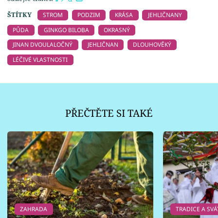
ŠTÍTKY
STROM
PODZIM
KRÁSA
JEHLIČNANY
PŮDA
GINKGO BILOBA
OKRASNÝ
JINAN DVOULALOČNÝ
JEHLIČNAN
DLOUHOVĚKÝ
LÉČIVÉ VLASTNOSTI
PŘEČTĚTE SI TAKÉ
ZAHRADA
TRADICE A SVÁ