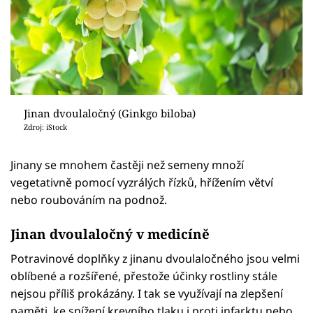
Jinan dvoulaločný (Ginkgo biloba)
Zdroj: iStock
Jinany se mnohem častěji než semeny množí
vegetativně pomocí vyzrálých řízků, hřížením větví
nebo roubováním na podnož.
Jinan dvoulaločný v medicíně
Potravinové doplňky z jinanu dvoulaločného jsou velmi
oblíbené a rozšířené, přestože účinky rostliny stále
nejsou příliš prokázány. I tak se využívají na zlepšení
paměti, ke snížení krevního tlaku i proti infarktu nebo