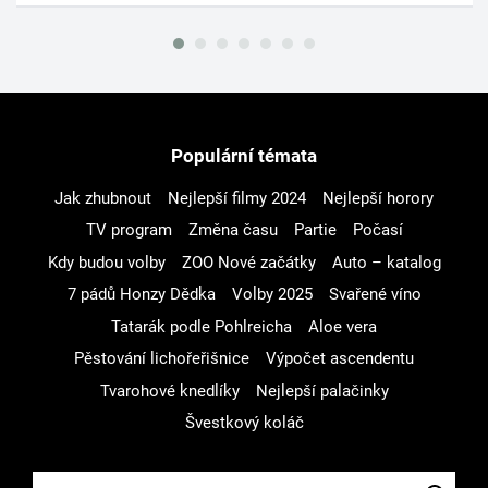
Populární témata
Jak zhubnout
Nejlepší filmy 2024
Nejlepší horory
TV program
Změna času
Partie
Počasí
Kdy budou volby
ZOO Nové začátky
Auto – katalog
7 pádů Honzy Dědka
Volby 2025
Svařené víno
Tatarák podle Pohlreicha
Aloe vera
Pěstování lichořeřišnice
Výpočet ascendentu
Tvarohové knedlíky
Nejlepší palačinky
Švestkový koláč