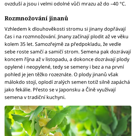
ovzduší a jsou i velmi odolné vůči mrazu až do –40 °C.
Rozmnožování jinanů
Vzhledem k dlouhověkosti stromu si jinany dopřávají
čas i na rozmnožování. Jinany začínají plodit až ve věku
kolem 35 let. Samozřejmě za předpokladu, že vedle
sebe roste samčí a samičí strom. Semena pak dozrávají
koncem října až v listopadu, a dokonce dozrávají plody
opylené i neopylené, tedy se semeny i bez a na první
pohled je jen těžko rozeznáte. O plody jinanů však
málokdo stojí, oplodí zralých semen totiž silně zapáchá
jako fekálie. Přesto se v Japonsku a Číně využívají
semena v tradiční kuchyni.