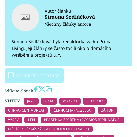
Autor článku
Simona Sedláčková
Všechny články autora
Simona Sedláčková byla redaktorka webu Prima
Living. Její články se často točili okolo domácího
vyrábění a projektů DIY.
VSTOUPIT DO DISKUZE
Sdílejte článek
ŠTÍTKY
JARO
ZIMA
PODZIM
LETNIČKY
CHRPA (CENTAUREA)
ČERNUCHA (NIGELLA)
ZÁHON
VÝSEV
LEN
KRÁSENKA ZPEŘENÁ (COSMOS BIPINNATUS)
MĚSÍČEK LÉKAŘSKÝ (CALENDULA OFFICINALIS)