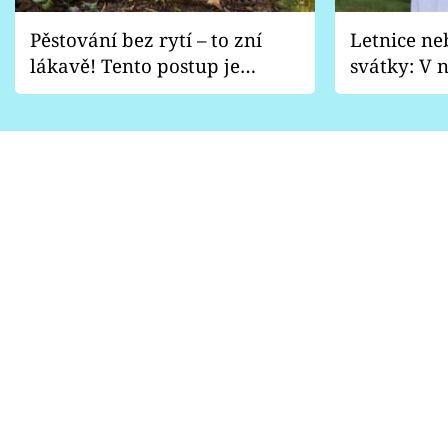
Pěstování bez rytí – to zní
Letnice ne
lákavě! Tento postup je
svátky: V n
vhodný jen pro některé
pondělí z
zahrady