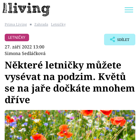
Prima Living
■
Zahrada
Letničky
Trendy:
JAK UŠETŘIT
POKOJOVÉ KVĚTINY
LETNIČKY
SDÍLET
BYDLENÍ SLAVNÝCH
ZAHRADA
27. září 2022 13:00
Simona Sedláčková
Některé letničky můžete
vysévat na podzim. Květů
Témata
se na jaře dočkáte mnohem
Bydlení
dříve
Zahrada
Design