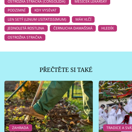
OSTROŽKA STRAČKA (CONSOLIDA)
MĚSÍČEK LÉKAŘSKÝ
PODZIMNÍ
KDY VYSÉVAT
LEN SETÝ (LINUM USITATISSIMUM)
MÁK VLČÍ
JEDNOLETÁ ROSTLINA
ČERNUCHA DAMAŠSKÁ
HLEDÍK
OSTROŽKA STRAČKA
PŘEČTĚTE SI TAKÉ
ZAHRADA
TRADICE A SVÁ