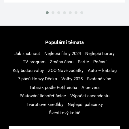
Populární témata
Jak zhubnout
Nejlepší filmy 2024
Nejlepší horory
TV program
Změna času
Partie
Počasí
Kdy budou volby
ZOO Nové začátky
Auto – katalog
7 pádů Honzy Dědka
Volby 2025
Svařené víno
Tatarák podle Pohlreicha
Aloe vera
Pěstování lichořeřišnice
Výpočet ascendentu
Tvarohové knedlíky
Nejlepší palačinky
Švestkový koláč