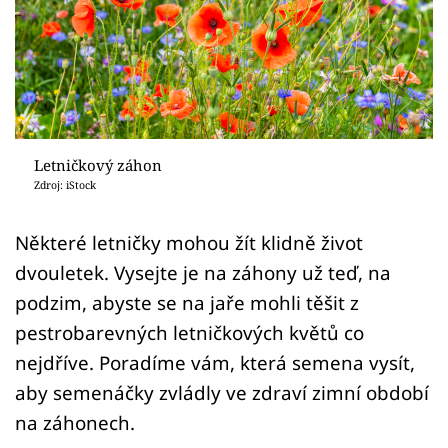
Sledujte prima+
Přihlášení
Sledujte nás
Letničkový záhon
Zdroj: iStock
Některé letničky mohou žít klidně život
dvouletek. Vysejte je na záhony už teď, na
podzim, abyste se na jaře mohli těšit z
pestrobarevných letničkových květů co
nejdříve. Poradíme vám, která semena vysít,
aby semenáčky zvládly ve zdraví zimní období
na záhonech.