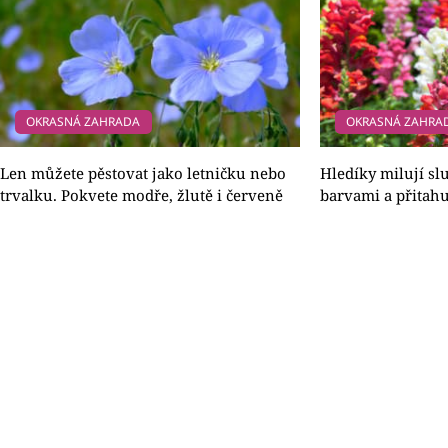
OKRASNÁ ZAHRADA
OKRASNÁ ZAHRA
Len můžete pěstovat jako letničku nebo
Hledíky milují sl
trvalku. Pokvete modře, žlutě i červeně
barvami a přitahu