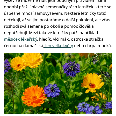
výsev se můžeme řídit jednoduchým pravidlem. Zimní
období přežijí hlavně semenáčky těch letniček, které se
úspěšně množí samovýsevem. Některé letničky totiž
nečekají, až se jim postaráme o další pokolení, ale včas
rozhodí svá semena po okolí a pomoc člověka
nepotřebují. Mezi takové letničky patří například
měsíček lékařský
, hledík, vlčí mák, ostrožka stračka,
černucha damašská,
len velkokvětý
nebo chrpa modrá.