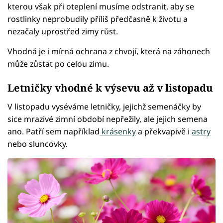
kterou však při oteplení musíme odstranit, aby se
rostlinky neprobudily příliš předčasně k životu a
nezačaly uprostřed zimy růst.
Vhodná je i mírná ochrana z chvojí, která na záhonech
může zůstat po celou zimu.
Letničky vhodné k výsevu až v listopadu
V listopadu vyséváme letničky, jejichž semenáčky by
sice mrazivé zimní období nepřežily, ale jejich semena
ano. Patří sem například
krásenky
a překvapivě i
astry
nebo sluncovky.