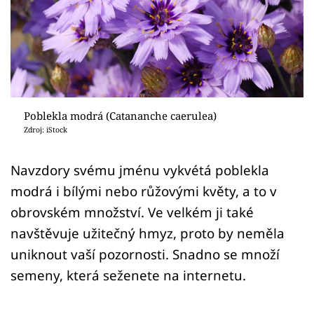
Sledujte prima+
Přihlášení
Sledujte nás
Poblekla modrá (Catananche caerulea)
Zdroj: iStock
Navzdory svému jménu vykvétá poblekla
modrá i bílými nebo růžovými květy, a to v
obrovském množství. Ve velkém ji také
navštěvuje užitečný hmyz, proto by neměla
uniknout vaší pozornosti. Snadno se množí
semeny, která seženete na internetu.