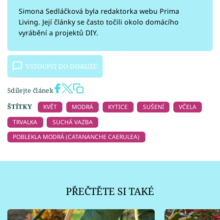
Simona Sedláčková byla redaktorka webu Prima
Living. Její články se často točili okolo domácího
vyrábění a projektů DIY.
VSTOUPIT DO DISKUZE
Sdílejte článek
ŠTÍTKY
KVĚT
MODRÁ
KYTICE
SUŠENÍ
VČELA
TRVALKA
SUCHÁ VAZBA
POBLEKLA MODRÁ (CATANANCHE CAERULEA)
PŘEČTĚTE SI TAKÉ