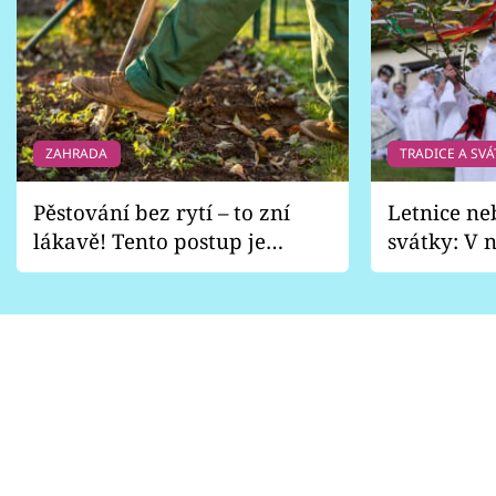
ZAHRADA
TRADICE A SVÁ
Pěstování bez rytí – to zní
Letnice ne
lákavě! Tento postup je
svátky: V n
vhodný jen pro některé
pondělí z
zahrady