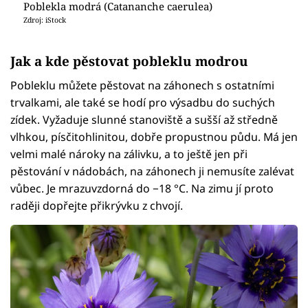
Poblekla modrá (Catananche caerulea)
Zdroj: iStock
Jak a kde pěstovat pobleklu modrou
Pobleklu můžete pěstovat na záhonech s ostatními
trvalkami, ale také se hodí pro výsadbu do suchých
zídek. Vyžaduje slunné stanoviště a sušší až středně
vlhkou, písčitohlinitou, dobře propustnou půdu. Má jen
velmi malé nároky na zálivku, a to ještě jen při
pěstování v nádobách, na záhonech ji nemusíte zalévat
vůbec. Je mrazuvzdorná do −18 °C. Na zimu jí proto
raději dopřejte přikrývku z chvojí.