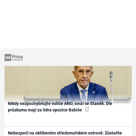
Nikdy nezpochybňujte voliče ANO, smál se Staněk. Dle
průzkumu mají za lídra opozice Babiše
Nebezpečí na oblíbeném středomořském ostrově: Zůstaňte