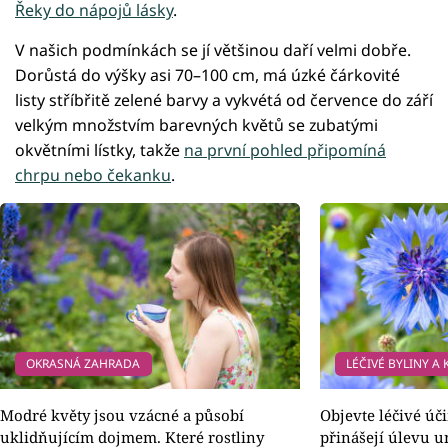
Řeky do nápojů lásky
.
V našich podmínkách se jí většinou daří velmi dobře.
Dorůstá do výšky asi 70–100 cm, má úzké čárkovité
listy stříbřitě zelené barvy a vykvétá od července do září
velkým množstvím barevných květů se zubatými
okvětními lístky, takže
na první pohled připomíná
chrpu nebo čekanku
.
OKRASNÁ ZAHRADA
LÉČIVÉ BYLINY A
Modré květy jsou vzácné a působí
Objevte léčivé úč
uklidňujícím dojmem. Které rostliny
přinášejí úlevu 