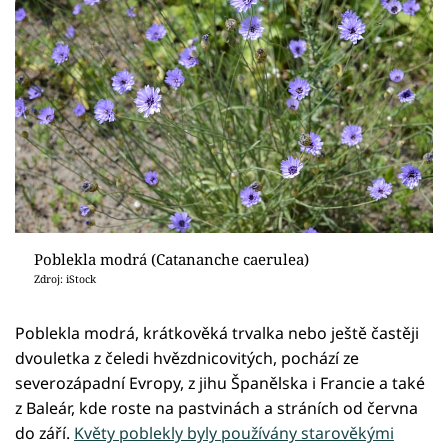
Poblekla modrá (Catananche caerulea)
Zdroj: iStock
Poblekla modrá, krátkověká trvalka nebo ještě častěji
dvouletka z čeledi hvězdnicovitých, pochází ze
severozápadní Evropy, z jihu Španělska i Francie a také
z Baleár, kde roste na pastvinách a stráních od června
do září.
Květy poblekly byly používány starověkými