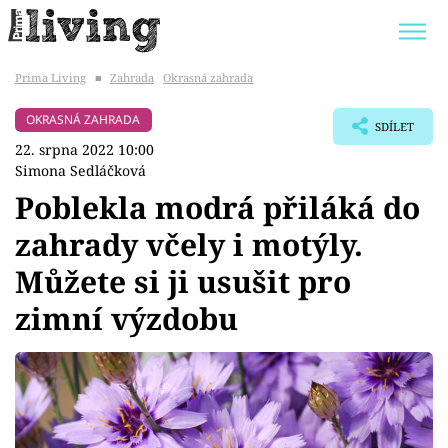
Prima Living
■
Zahrada
Okrasná zahrada
Trendy:
JAK UŠETŘIT
POKOJOVÉ KVĚTINY
OKRASNÁ ZAHRADA
SDÍLET
BYDLENÍ SLAVNÝCH
ZAHRADA
22. srpna 2022 10:00
Simona Sedláčková
Poblekla modrá přiláká do
zahrady včely i motýly.
Témata
Můžete si ji usušit pro
Bydlení
zimní výzdobu
Zahrada
Design