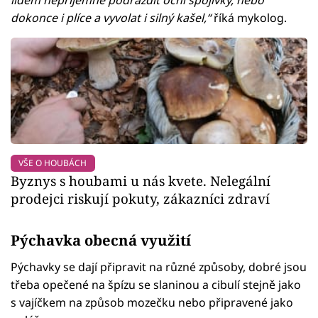
dokonce i plíce a vyvolat i silný kašel,“
říká mykolog.
VŠE O HOUBÁCH
Byznys s houbami u nás kvete. Nelegální
prodejci riskují pokuty, zákazníci zdraví
Pýchavka obecná využití
Pýchavky se dají připravit na různé způsoby, dobré jsou
třeba opečené na špízu se slaninou a cibulí stejně jako
s vajíčkem na způsob mozečku nebo připravené jako