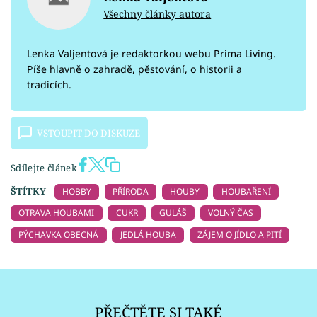
Všechny články autora
Lenka Valjentová je redaktorkou webu Prima Living.
Píše hlavně o zahradě, pěstování, o historii a
tradicích.
VSTOUPIT DO DISKUZE
Sdílejte článek
ŠTÍTKY
HOBBY
PŘÍRODA
HOUBY
HOUBAŘENÍ
OTRAVA HOUBAMI
CUKR
GULÁŠ
VOLNÝ ČAS
PÝCHAVKA OBECNÁ
JEDLÁ HOUBA
ZÁJEM O JÍDLO A PITÍ
PŘEČTĚTE SI TAKÉ