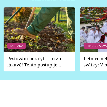
ZAHRADA
TRADICE A SVÁ
Pěstování bez rytí – to zní
Letnice ne
lákavě! Tento postup je
svátky: V n
vhodný jen pro některé
pondělí z
zahrady