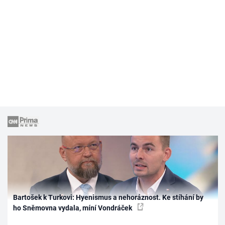
Bartošek k Turkovi: Hyenismus a nehoráznost. Ke stíhání by
ho Sněmovna vydala, míní Vondráček