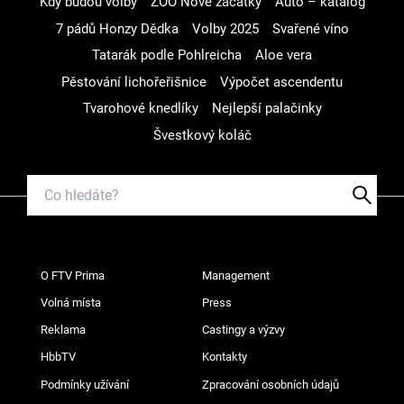
Kdy budou volby
ZOO Nové začátky
Auto – katalog
7 pádů Honzy Dědka
Volby 2025
Svařené víno
Tatarák podle Pohlreicha
Aloe vera
Pěstování lichořeřišnice
Výpočet ascendentu
Tvarohové knedlíky
Nejlepší palačinky
Švestkový koláč
O FTV Prima
Management
Volná místa
Press
Reklama
Castingy a výzvy
HbbTV
Kontakty
Podmínky užívání
Zpracování osobních údajů