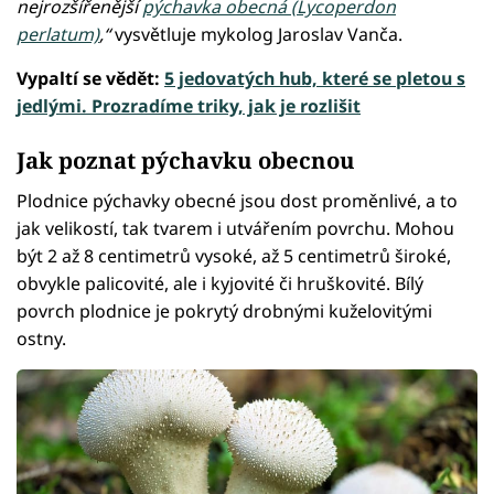
nejrozšířenější
pýchavka obecná (Lycoperdon
perlatum)
,“
vysvětluje mykolog Jaroslav Vanča.
Vypaltí se vědět:
5 jedovatých hub, které se pletou s
jedlými. Prozradíme triky, jak je rozlišit
Jak poznat pýchavku obecnou
Plodnice pýchavky obecné jsou dost proměnlivé, a to
jak velikostí, tak tvarem i utvářením povrchu. Mohou
být 2 až 8 centimetrů vysoké, až 5 centimetrů široké,
obvykle palicovité, ale i kyjovité či hruškovité. Bílý
povrch plodnice je pokrytý drobnými kuželovitými
ostny.