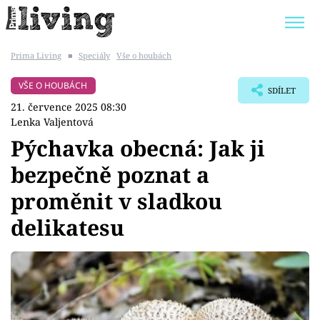
Prima Living
■
Speciály
Vše o houbách
Trendy:
JAK UŠETŘIT
POKOJOVÉ KVĚTINY
VŠE O HOUBÁCH
SDÍLET
BYDLENÍ SLAVNÝCH
ZAHRADA
21. července 2025 08:30
Lenka Valjentová
Pýchavka obecná: Jak ji
bezpečně poznat a
Témata
proměnit v sladkou
Bydlení
delikatesu
Zahrada
Design