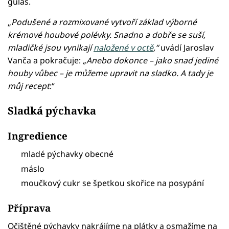
guláš.
„
Podušené a rozmixované vytvoří základ výborné
krémové houbové polévky. Snadno a dobře se suší,
mladičké jsou vynikají
naložené v octě
,“
uvádí Jaroslav
Vanča a pokračuje:
„Anebo dokonce – jako snad jediné
houby vůbec – je můžeme upravit na sladko. A tady je
můj recept
:“
Sladká pýchavka
Ingredience
mladé pýchavky obecné
máslo
moučkový cukr se špetkou skořice na posypání
Příprava
Očištěné pýchavky nakrájíme na plátky a osmažíme na