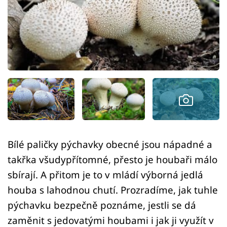
Sledujte prima+
Přihlášení
Sledujte nás
Bílé paličky pýchavky obecné jsou nápadné a
takřka všudypřítomné, přesto je houbaři málo
sbírají. A přitom je to v mládí výborná jedlá
houba s lahodnou chutí. Prozradíme, jak tuhle
pýchavku bezpečně poznáme, jestli se dá
zaměnit s jedovatými houbami i jak ji využít v