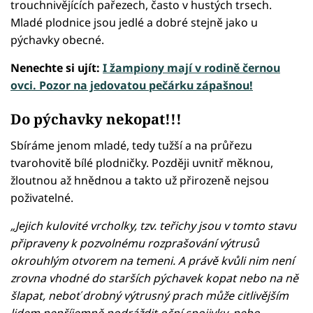
trouchnivějících pařezech, často v hustých trsech.
Mladé plodnice jsou jedlé a dobré stejně jako u
pýchavky obecné.
Nenechte si ujít:
I žampiony mají v rodině černou
ovci. Pozor na jedovatou pečárku zápašnou!
Do pýchavky nekopat!!!
Sbíráme jenom mladé, tedy tužší a na průřezu
tvarohovitě bílé plodničky. Později uvnitř měknou,
žloutnou až hnědnou a takto už přirozeně nejsou
poživatelné.
„Jejich kulovité vrcholky, tzv. teřichy jsou v tomto stavu
připraveny k pozvolnému rozprašování výtrusů
okrouhlým otvorem na temeni. A právě kvůli nim není
zrovna vhodné do starších pýchavek kopat nebo na ně
šlapat, neboť drobný výtrusný prach může citlivějším
lidem nepříjemně podráždit oční spojivky, nebo