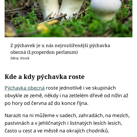
Z pýchavek je u nás nejrozšířenější pýchavka
obecná (Lycoperdon perlatum)
Zdroj: iStock
Kde a kdy pýchavka roste
Pýchavka obecná
roste jednotlivě i ve skupinách
obvykle ze země, někdy i na zetlelém dřevě od nížin až
po hory od června až do konce října.
Narazit na ni můžeme v sadech, zahradách, na mezích,
pastvinách a v jehličnatých i listnatých lesích lesích,
často u cest a ve městě na okrajích chodníků.