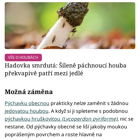
VŠE O HOUBÁCH
Hadovka smrdutá: Šíleně páchnoucí houba
překvapivě patří mezi jedlé
Možná záměna
Pýchavku obecnou
prakticky nelze zaměnit s žádnou
jedovatou houbou
. A když si ji spleteme s podobnou
pýchavkou hruškovitou
(Lycoperdon pyriforme)
,
nic se
nestane. Od pýchavky obecné se liší jakoby moukou
poprášeným povrchem a roste hlavně na