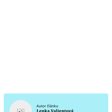
Autor článku
Lenka Valjentová