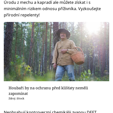
Úrodu z mechu a kapradí ale můžete získat i s
minimálním rizikem odnosu příživníka. Vyzkoušejte
přírodní repelenty!
Houbaři by na ochranu před klíšťaty neměli
zapomínat
Zdroj: iStock
Neobsahují kontroverzní chemikálii zvanou DEET.