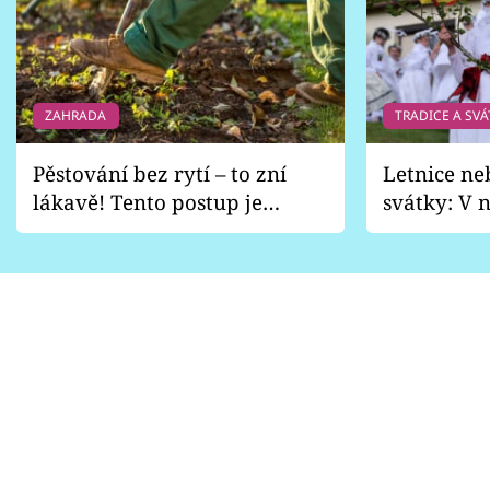
ZAHRADA
TRADICE A SVÁ
Pěstování bez rytí – to zní
Letnice ne
lákavě! Tento postup je
svátky: V n
vhodný jen pro některé
pondělí z
zahrady