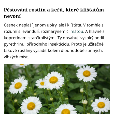
Pěstování rostlin a keřů, které klíšťatům
nevoní
Česnek neplaší jenom upíry, ale i klíšťata. V tomhle si
rozumí s levandulí, rozmarýnem či
mátou
. A hlavně s
kopretinami starčkolistými. Ty obsahují vysoký podíl
pyrethrinu, přírodního insekticidu. Proto je užitečné
takové rostliny vysadit kolem dlouhodobě stinných,
vlhkých míst.