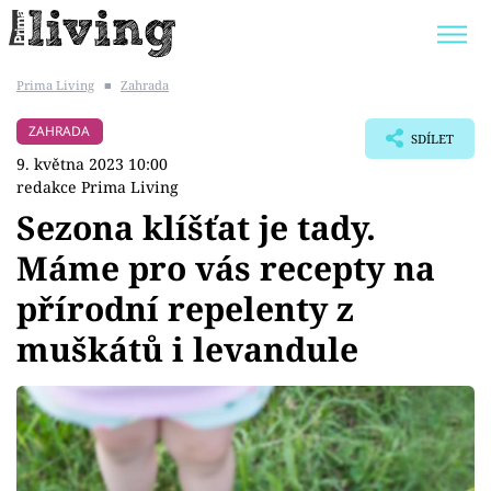
Prima Living
■
Zahrada
Trendy:
JAK UŠETŘIT
POKOJOVÉ KVĚTINY
ZAHRADA
SDÍLET
BYDLENÍ SLAVNÝCH
ZAHRADA
9. května 2023 10:00
redakce Prima Living
Sezona klíšťat je tady.
Máme pro vás recepty na
Témata
přírodní repelenty z
Bydlení
muškátů i levandule
Zahrada
Design