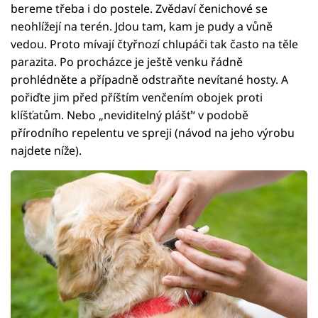
bereme třeba i do postele. Zvědaví čenichové se
neohlížejí na terén. Jdou tam, kam je pudy a vůně
vedou. Proto mívají čtyřnozí chlupáči tak často na těle
parazita. Po procházce je ještě venku řádně
prohlédněte a případně odstraňte nevítané hosty. A
pořiďte jim před příštím venčením obojek proti
klíšťatům. Nebo „neviditelný plášť“ v podobě
přírodního repelentu ve spreji (návod na jeho výrobu
najdete níže).