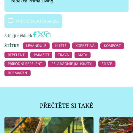
redakce Prima Living
VSTOUPIT DO DISKUZE
Sdílejte článek
ŠTÍTKY
LEVANDULE
KLÍŠTĚ
KOPRETINA
KOMPOST
REPELENT
PARAZITI
TRÁVA
MÁTA
PŘÍRODNÍ REPELENT
PELARGÓNIE (MUŠKÁTY)
SILICE
ROZMARÝN
PŘEČTĚTE SI TAKÉ