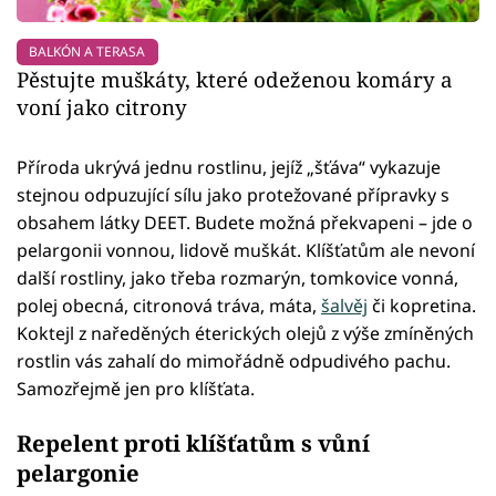
BALKÓN A TERASA
Pěstujte muškáty, které odeženou komáry a
voní jako citrony
Příroda ukrývá jednu rostlinu, jejíž „šťáva“ vykazuje
stejnou odpuzující sílu jako protežované přípravky s
obsahem látky DEET. Budete možná překvapeni – jde o
pelargonii vonnou, lidově muškát. Klíšťatům ale nevoní
další rostliny, jako třeba rozmarýn, tomkovice vonná,
polej obecná, citronová tráva, máta,
šalvěj
či kopretina.
Koktejl z naředěných éterických olejů z výše zmíněných
rostlin vás zahalí do mimořádně odpudivého pachu.
Samozřejmě jen pro klíšťata.
Repelent proti klíšťatům s vůní
pelargonie