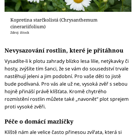
Kopretina starčkolistá (Chrysanthemum
cinerariifolium)
Zdroj: iStock
Nevysazování rostlin, které je přitáhnou
Vysadíte-li k plotu zahrady blízko lesa lilie, netýkavky či
hosty, zvýšíte tím šanci, že se vám do sousedství trvale
nastěhují jeleni a jim podobní. Pro vaše děti to jistě
bude podívaná. Pro vás ale už ne, vysoká zvěř s sebou
hojně přináší právě klíšťata. Kromě chytrého
rozmístění rostlin můžete také „navonět“ plot sprejem
proti vysoké zvěři.
Péče o domácí mazlíčky
Klíště nám ale velice často přinesou zvířata, která si