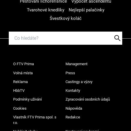
Pěstování lichořeřišnice
Výpočet ascendentu
Tvarohové knedlíky
Nejlepší palačinky
Švestkový koláč
O FTV Prima
Management
Volná místa
Press
Reklama
Castingy a výzvy
HbbTV
Kontakty
Podmínky užívání
Zpracování osobních údajů
Cookies
Nápověda
Vlastník FTV Prima spol. s
Redakce
r.o.