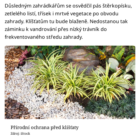
Důsledným zahrádkářům se osvědčil pás štěrkopísku,
zetlelého listí, třísek i mrtvé vegetace po obvodu
zahrady. Klíšťatům tu bude blaženě. Nedostanou tak
záminku k vandrování přes nízký trávník do
frekventovaného středu zahrady.
Přírodní ochrana před klíšťaty
Zdroj: iStock