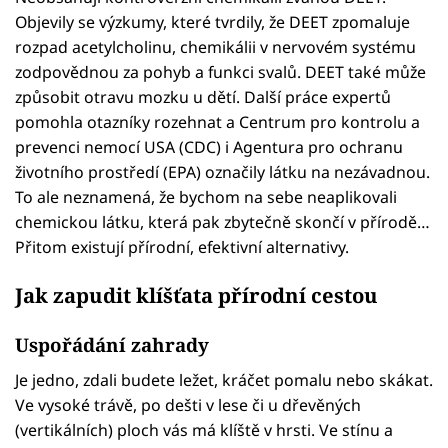
Objevily se výzkumy, které tvrdily, že DEET zpomaluje
rozpad acetylcholinu, chemikálii v nervovém systému
zodpovědnou za pohyb a funkci svalů. DEET také může
způsobit otravu mozku u dětí. Další práce expertů
pomohla otazníky rozehnat a Centrum pro kontrolu a
prevenci nemocí USA (CDC) i Agentura pro ochranu
životního prostředí (EPA) označily látku na nezávadnou.
To ale neznamená, že bychom na sebe neaplikovali
chemickou látku, která pak zbytečně skončí v přírodě…
Přitom existují přírodní, efektivní alternativy.
Jak zapudit klíšťata přírodní cestou
Uspořádání zahrady
Je jedno, zdali budete ležet, kráčet pomalu nebo skákat.
Ve vysoké trávě, po dešti v lese či u dřevěných
(vertikálních) ploch vás má klíště v hrsti. Ve stínu a