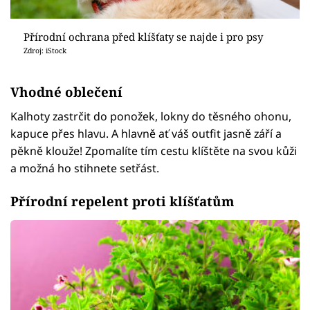
Přírodní ochrana před klíšťaty se najde i pro psy
Zdroj: iStock
Vhodné oblečení
Kalhoty zastrčit do ponožek, lokny do těsného ohonu,
kapuce přes hlavu. A hlavně ať váš outfit jasně září a
pěkně klouže! Zpomalíte tím cestu klíštěte na svou kůži
a možná ho stihnete setřást.
Přírodní repelent proti klíšťatům