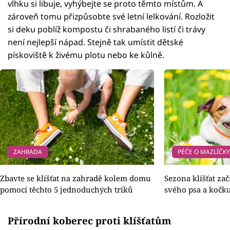
vlhku si libuje, vyhýbejte se proto těmto místům. A
zároveň tomu přizpůsobte své letní lelkování. Rozložit
si deku poblíž kompostu či shrabaného listí či trávy
není nejlepší nápad. Stejně tak umístit dětské
pískoviště k živému plotu nebo ke kůlně.
ZAHRADA
PÉČE O MAZLÍČK
Zbavte se klíšťat na zahradě kolem domu
Sezona klíšťat zač
pomocí těchto 5 jednoduchých triků
svého psa a kočk
Přírodní koberec proti klíšťatům