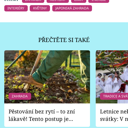
INTERIÉRY
KVĚTINY
JAPONSKÁ ZAHRADA
PŘEČTĚTE SI TAKÉ
ZAHRADA
TRADICE A SVÁ
Pěstování bez rytí – to zní
Letnice ne
lákavě! Tento postup je
svátky: V n
vhodný jen pro některé
pondělí z