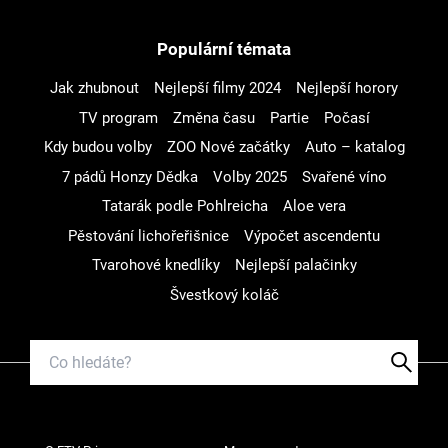
Populární témata
Jak zhubnout
Nejlepší filmy 2024
Nejlepší horory
TV program
Změna času
Partie
Počasí
Kdy budou volby
ZOO Nové začátky
Auto – katalog
7 pádů Honzy Dědka
Volby 2025
Svařené víno
Tatarák podle Pohlreicha
Aloe vera
Pěstování lichořeřišnice
Výpočet ascendentu
Tvarohové knedlíky
Nejlepší palačinky
Švestkový koláč