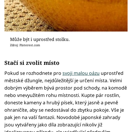
Může být i uprostřed stolku.
Zdroj: Pinterest.com
Stačí si zvolit místo
Pokud se rozhodnete pro
svoji malou oázu
uprostřed
městské džungle, nejdůležitější je určení místa. Velmi
dobrým výběrem bývá prostor pod schody, na komodě
nebo vnevyužitém rohu místnosti. Kupte pár rostlin,
doneste kameny a hrubý písek, který jasně a pevně
ohraničíte, aby se nedostával do zbytku pokoje. Vše je
pak jen na vaší fantazii. Novodobé japonské zahrady
jsou vytvářeny jako díla zobrazující nikoliv již