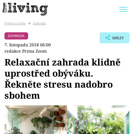
Prima Living
■
Zahrada
Trendy:
JAK UŠETŘIT
POKOJOVÉ KVĚTINY
ZAHRADA
SDÍLET
BYDLENÍ SLAVNÝCH
ZAHRADA
7. listopadu 2018 06:00
redakce Prima Zoom
Relaxační zahrada klidně
uprostřed obýváku.
Témata
Řekněte stresu nadobro
Bydlení
sbohem
Zahrada
Design