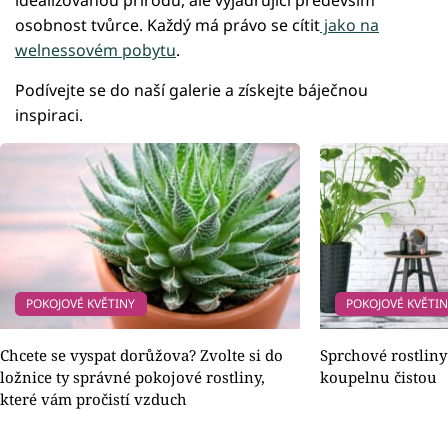
idealizovanou přírodu, ale vyjadřující především
osobnost tvůrce. Každý má právo se cítit
jako na
welnessovém pobytu
.
Podívejte se do naší galerie a získejte báječnou
inspiraci.
POKOJOVÉ KVĚTINY
POKOJOVÉ KVĚTI
Chcete se vyspat dorůžova? Zvolte si do
Sprchové rostliny
ložnice ty správné pokojové rostliny,
koupelnu čistou
které vám pročistí vzduch