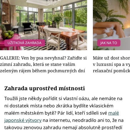
UŽITKOVÁ ZAHRADA
JAK NA TO
GALERIE: Ven by psa nevyhnal? Zařiďte si
Máte už dost sho
zimní zahradu, která se stane vaším
v luxusní spa a vy
zeleným rájem během pochmurných dní
relaxační pomůc
Zahrada uprostřed místnosti
Toužili jste někdy pořídit si vlastní oázu, ale nemáte na
ni dostatek místa nebo zkrátka bydlíte vklasickém
malém městském bytě? Pár lidí, kteří sdíleli své
malé
japonské výtvory
na internetu, neodradilo ani to, že na
takovou zenovou zahradu nemají absolutně prostředí