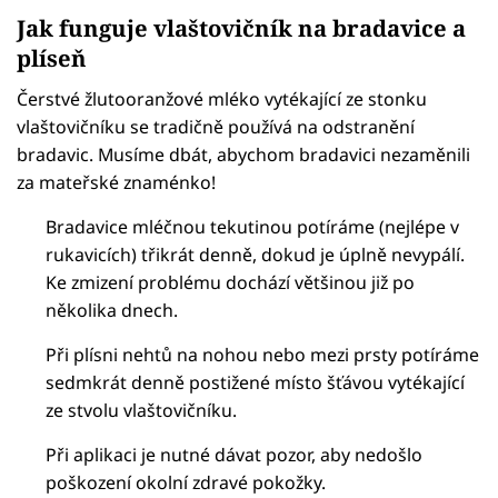
Jak funguje vlaštovičník na bradavice a
plíseň
Čerstvé žlutooranžové mléko vytékající ze stonku
vlaštovičníku se tradičně používá na odstranění
bradavic. Musíme dbát, abychom bradavici nezaměnili
za mateřské znaménko!
Bradavice mléčnou tekutinou potíráme (nejlépe v
rukavicích) třikrát denně, dokud je úplně nevypálí.
Ke zmizení problému dochází většinou již po
několika dnech.
Při plísni nehtů na nohou nebo mezi prsty potíráme
sedmkrát denně postižené místo šťávou vytékající
ze stvolu vlaštovičníku.
Při aplikaci je nutné dávat pozor, aby nedošlo
poškození okolní zdravé pokožky.