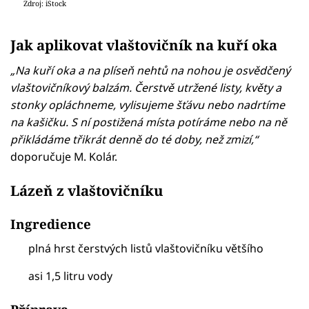
Zdroj: iStock
Jak aplikovat vlaštovičník na kuří oka
„Na kuří oka a na plíseň nehtů na nohou je osvědčený
vlaštovičníkový balzám. Čerstvě utržené listy, květy a
stonky opláchneme, vylisujeme šťávu nebo nadrtíme
na kašičku. S ní postižená místa potíráme nebo na ně
přikládáme třikrát denně do té doby, než zmizí,“
doporučuje M. Kolár.
Lázeň z vlaštovičníku
Ingredience
plná hrst čerstvých listů vlaštovičníku většího
asi 1,5 litru vody