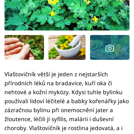
Sledujte prima+
Přihlášení
Sledujte nás
Vlaštovičník větší je jeden z nejstarších
přírodních léků na bradavice, kuří oka či
nehtové a kožní mykózy. Kdysi tuhle bylinku
používali lidoví léčitelé a babky kořenářky jako
zázračnou bylinu při onemocnění jater a
žloutence, léčili jí syfilis, malárii i duševní
choroby. Vlaštovičník je rostlina jedovatá, a i