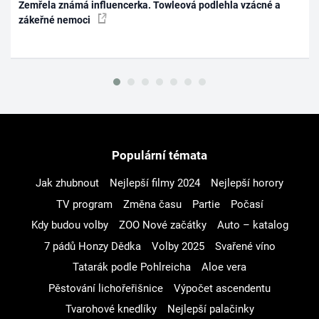
Zemřela známá influencerka. Towleová podlehla vzácné a
zákeřné nemoci
Populární témata
Jak zhubnout
Nejlepší filmy 2024
Nejlepší horory
TV program
Změna času
Partie
Počasí
Kdy budou volby
ZOO Nové začátky
Auto – katalog
7 pádů Honzy Dědka
Volby 2025
Svařené víno
Tatarák podle Pohlreicha
Aloe vera
Pěstování lichořeřišnice
Výpočet ascendentu
Tvarohové knedlíky
Nejlepší palačinky