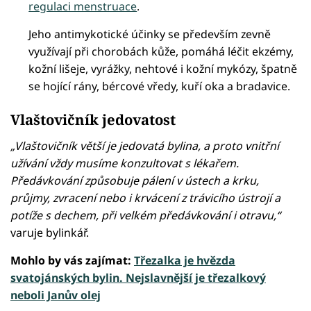
regulaci menstruace
.
Jeho antimykotické účinky se především zevně
využívají při chorobách kůže, pomáhá léčit ekzémy,
kožní lišeje, vyrážky, nehtové i kožní mykózy, špatně
se hojící rány, bércové vředy, kuří oka a bradavice.
Vlaštovičník jedovatost
„Vlaštovičník větší je jedovatá bylina, a proto vnitřní
užívání vždy musíme konzultovat s lékařem.
Předávkování způsobuje pálení v ústech a krku,
průjmy, zvracení nebo i krvácení z trávicího ústrojí a
potíže s dechem, při velkém předávkování i otravu,“
varuje bylinkář.
Mohlo by vás zajímat:
Třezalka je hvězda
svatojánských bylin. Nejslavnější je třezalkový
neboli Janův olej