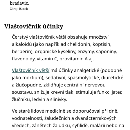
bradavic.
Zdroj: iStock
Vlaštovičník účinky
Čerstvý vlaštovičník větší obsahuje množství
alkaloidů (jako například chelidonin, koptisin,
berberin), organické kyseliny, enzymy, saponiny,
flavonoidy, vitamin C, provitamin A aj.
Vlaštovičník větší
má účinky analgetické (podobně
jako morfium), sedativní, spasmolytické, diuretické
a žlučopudné, zklidňuje centrální nervovou
soustavu, snižuje krevní tlak, stimuluje funkci jater,
žlučníku, ledvin a slinivky.
Ve staré lidové medicíně se doporučoval při dně,
vodnatelnosti, žaludečních a dvanácterníkových
vředech, zánětech žaludku, syfilidě, malárii nebo na