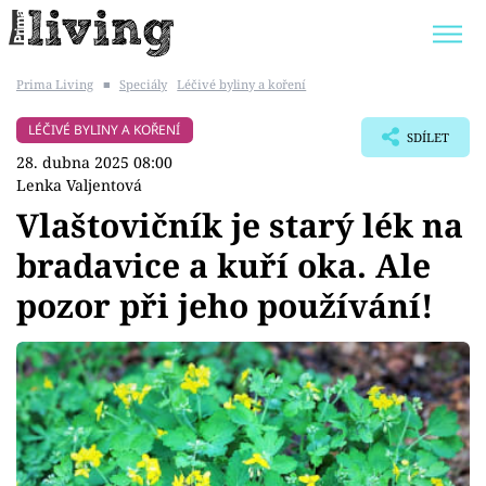
Prima Living
■
Speciály
Léčivé byliny a koření
Trendy:
JAK UŠETŘIT
POKOJOVÉ KVĚTINY
LÉČIVÉ BYLINY A KOŘENÍ
SDÍLET
BYDLENÍ SLAVNÝCH
ZAHRADA
28. dubna 2025 08:00
Lenka Valjentová
Vlaštovičník je starý lék na
bradavice a kuří oka. Ale
Témata
pozor při jeho používání!
Bydlení
Zahrada
Design