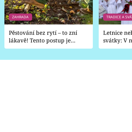
ZAHRADA
TRADICE A SVÁ
Pěstování bez rytí – to zní
Letnice ne
lákavě! Tento postup je
svátky: V n
vhodný jen pro některé
pondělí z
zahrady