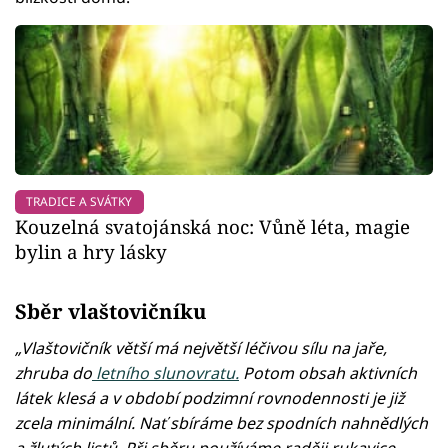
TRADICE A SVÁTKY
Kouzelná svatojánská noc: Vůně léta, magie
bylin a hry lásky
Sběr vlaštovičníku
„Vlaštovičník větší má největší léčivou sílu na jaře,
zhruba do
letního slunovratu.
Potom obsah aktivních
látek klesá a v období podzimní rovnodennosti je již
zcela minimální. Nať sbíráme bez spodních nahnědlých