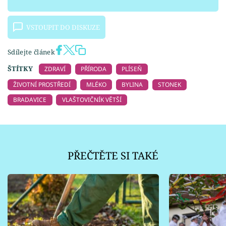
VSTOUPIT DO DISKUZE
Sdílejte článek
ŠTÍTKY
ZDRAVÍ
PŘÍRODA
PLÍSEŇ
ŽIVOTNÍ PROSTŘEDÍ
MLÉKO
BYLINA
STONEK
BRADAVICE
VLAŠTOVIČNÍK VĚTŠÍ
PŘEČTĚTE SI TAKÉ