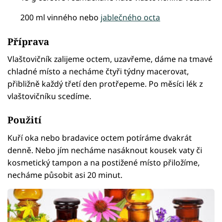
200 ml vinného nebo
jablečného octa
Příprava
Vlaštovičník zalijeme octem, uzavřeme, dáme na tmavé
chladné místo a necháme čtyři týdny macerovat,
přibližně každý třetí den protřepeme. Po měsíci lék z
vlaštovičníku scedíme.
Použití
Kuří oka nebo bradavice octem potíráme dvakrát
denně. Nebo jím necháme nasáknout kousek vaty či
kosmetický tampon a na postižené místo přiložíme,
necháme působit asi 20 minut.