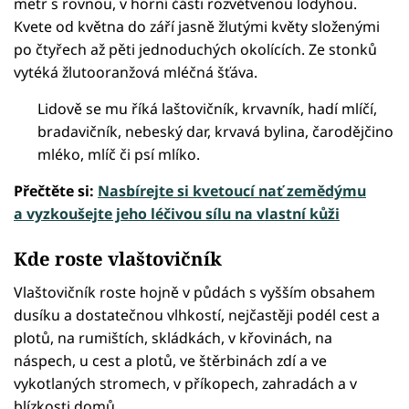
metr s rovnou, v horní části rozvětvenou lodyhou.
Kvete od května do září jasně žlutými květy složenými
po čtyřech až pěti jednoduchých okolících. Ze stonků
vytéká žlutooranžová mléčná šťáva.
Lidově se mu říká laštovičník, krvavník, hadí mlíčí,
bradavičník, nebeský dar, krvavá bylina, čarodějčino
mléko, mlíč či psí mlíko.
Přečtěte si:
Nasbírejte si kvetoucí nať zemědýmu
a vyzkoušejte jeho léčivou sílu na vlastní kůži
Kde roste vlaštovičník
Vlaštovičník roste hojně v půdách s vyšším obsahem
dusíku a dostatečnou vlhkostí, nejčastěji podél cest a
plotů, na rumištích, skládkách, v křovinách, na
náspech, u cest a plotů, ve štěrbinách zdí a ve
vykotlaných stromech, v příkopech, zahradách a v
blízkosti domů.