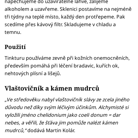
napěchujeme do uzavíratelné láhve, zalijeme
alkoholem a uzavřeme. Sklenici postavíme na nejméně
tři týdny na teplé místo, každý den protřepeme. Pak
scedíme přes kávový filtr. Skladujeme v chladu a
temnu.
Použití
Tinkturu používáme zevně při kožních onemocněních,
především pomáhá při léčení bradavic, kuřích ok,
nehtových plísní a lišejů.
Vlaštovičník a kámen mudrců
„Ve středověku nabyl vlaštovičník slávy ze zcela jiného
důvodu než díky svým léčivým účinkům. Alchymisté si
vyložili jméno chelidonium jako coeli donum = dar
nebes, a věřili, že šťáva jim pomůže nalézt kámen
mudrců,“
dodává Martin Kolár.