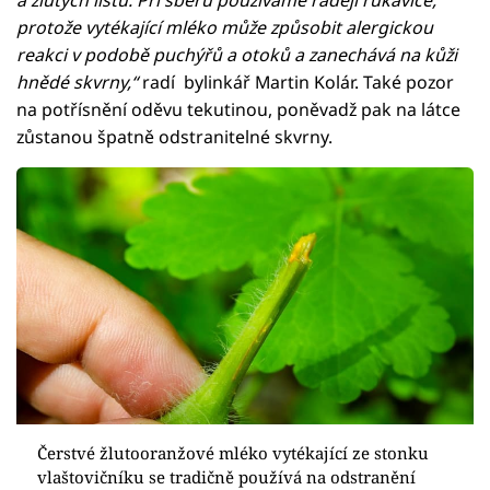
a žlutých listů. Při sběru používáme raději rukavice,
protože vytékající mléko může způsobit alergickou
reakci v podobě puchýřů a otoků a zanechává na kůži
hnědé skvrny,“
radí bylinkář Martin Kolár. Také pozor
na potřísnění oděvu tekutinou, poněvadž pak na látce
zůstanou špatně odstranitelné skvrny.
Čerstvé žlutooranžové mléko vytékající ze stonku
vlaštovičníku se tradičně používá na odstranění