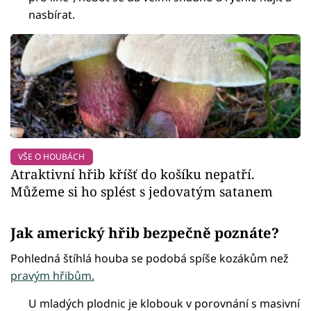
nasbírat.
VŠE O HOUBÁCH
Atraktivní hřib kříšť do košíku nepatří.
Můžeme si ho splést s jedovatým satanem
Jak americký hřib bezpečně poznáte?
Pohledná štíhlá houba se podobá spíše kozákům než
pravým hřibům.
U mladých plodnic je klobouk v porovnání s masivní