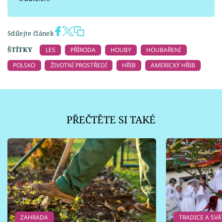
Sdílejte článek
ŠTÍTKY
LES
PŘÍRODA
HOUBY
HOUBAŘENÍ
POLSKO
ŽIVOTNÍ PROSTŘEDÍ
HŘIB
AMERICKÝ HŘIB
PŘEČTĚTE SI TAKÉ
ZAHRADA
TRADICE A SVÁ