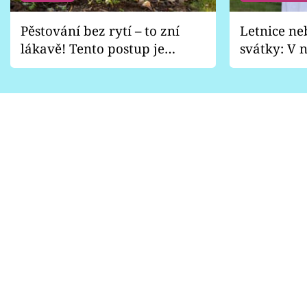
Pěstování bez rytí – to zní
Letnice ne
lákavě! Tento postup je
svátky: V n
vhodný jen pro některé
pondělí z
zahrady