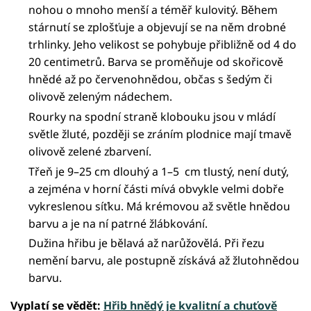
nohou o mnoho menší a téměř kulovitý. Během
stárnutí se zplošťuje a objevují se na něm drobné
trhlinky. Jeho velikost se pohybuje přibližně od 4 do
20 centimetrů. Barva se proměňuje od skořicově
hnědé až po červenohnědou, občas s šedým či
olivově zeleným nádechem.
Rourky na spodní straně klobouku jsou v mládí
světle žluté, později se zráním plodnice mají tmavě
olivově zelené zbarvení.
Třeň je 9–25 cm dlouhý a 1–5 cm tlustý, není dutý,
a zejména v horní části mívá obvykle velmi dobře
vykreslenou síťku. Má krémovou až světle hnědou
barvu a je na ní patrné žlábkování.
Dužina hřibu je bělavá až narůžovělá. Při řezu
nemění barvu, ale postupně získává až žlutohnědou
barvu.
Vyplatí se vědět:
Hřib hnědý je kvalitní a chuťově