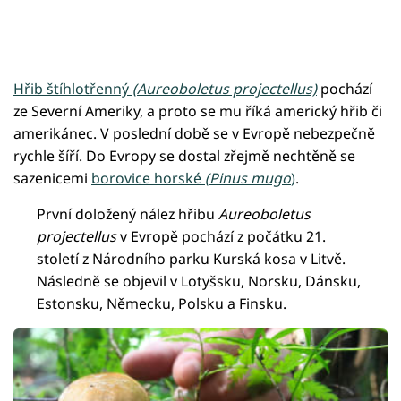
Hřib štíhlotřenný
(Aureoboletus projectellus)
pochází
ze Severní Ameriky, a proto se mu říká americký hřib či
amerikánec. V poslední době se v Evropě nebezpečně
rychle šíří. Do Evropy se dostal zřejmě nechtěně se
sazenicemi
borovice horské
(Pinus mugo
)
.
První doložený nález hřibu
Aureoboletus
projectellus
v Evropě pochází z počátku 21.
století z Národního parku Kurská kosa v Litvě.
Následně se objevil v Lotyšsku, Norsku, Dánsku,
Estonsku, Německu, Polsku a Finsku.