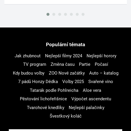
Populární témata
Jak zhubnout
Nejlepší filmy 2024
Nejlepší horory
TV program
Změna času
Partie
Počasí
Kdy budou volby
ZOO Nové začátky
Auto – katalog
7 pádů Honzy Dědka
Volby 2025
Svařené víno
Tatarák podle Pohlreicha
Aloe vera
Pěstování lichořeřišnice
Výpočet ascendentu
Tvarohové knedlíky
Nejlepší palačinky
Švestkový koláč