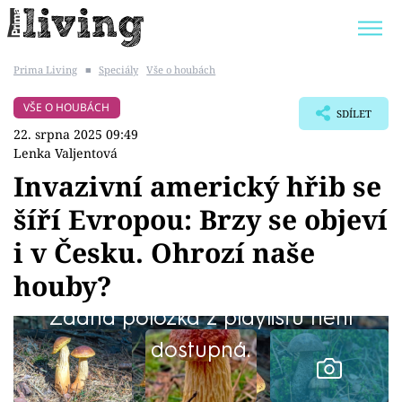
Prima Living
■
Speciály
Vše o houbách
Trendy:
JAK UŠETŘIT
POKOJOVÉ KVĚTINY
VŠE O HOUBÁCH
SDÍLET
BYDLENÍ SLAVNÝCH
ZAHRADA
22. srpna 2025 09:49
Lenka Valjentová
Invazivní americký hřib se
šíří Evropou: Brzy se objeví
Témata
i v Česku. Ohrozí naše
Bydlení
houby?
Žádná položka z playlistu není
Zahrada
dostupná.
Design