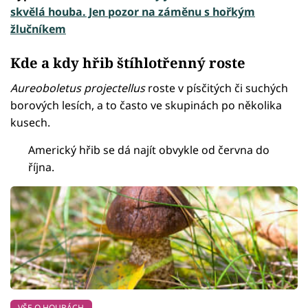
skvělá houba. Jen pozor na záměnu s hořkým
žlučníkem
Kde a kdy hřib štíhlotřenný roste
Aureoboletus projectellus
roste v písčitých či suchých
borových lesích, a to často ve skupinách po několika
kusech.
Americký hřib se dá najít obvykle od června do
října.
VŠE O HOUBÁCH