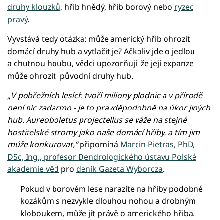
druhy klouzků,
hřib hnědý, hřib borový nebo
ryzec
pravý
.
Vyvstává tedy otázka: může americký hřib ohrozit
domácí druhy hub a vytlačit je? Ačkoliv jde o jedlou
a chutnou houbu, vědci upozorňují, že její expanze
může ohrozit původní druhy hub.
„
V pobřežních lesích tvoří miliony plodnic a v přírodě
není nic zadarmo - je to pravděpodobně na úkor jiných
hub. Aureoboletus projectellus se váže na stejné
hostitelské stromy jako naše domácí hřiby, a tím jim
může konkurovat
,
“
připomíná
Marcin Pietras, PhD,
DSc, Ing., profesor Dendrologického ústavu Polské
akademie věd
pro
deník Gazeta Wyborcza
.
Pokud v borovém lese narazíte na hřiby podobné
kozákům s nezvykle dlouhou nohou a drobným
kloboukem, může jít právě o amerického hřiba.