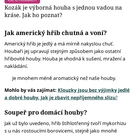
Kozák je výborná houba s jednou vadou na
kráse. Jak ho poznat?
Jak americký hřib chutná a voní?
Americký hřib je jedlý a má mírně nakyslou chuť.
Houbaři jej upravují stejným způsobem jako ostatní
hřibovité houby. Houba je vhodná k sušení, mražení a
nakládání.
Je mnohem méně aromatický než naše houby.
Mohlo by vás zajímat:
Klouzky jsou bez výjimky jedlé
a dobré houby. Jak je zbavit nepříjemného slizu
?
Soupeř pro domácí houby?
Jak už bylo uvedeno, hřib štíhlotřenný tvoří mykorhizu
s u nás rostoucími borovicemi, stejně jako mnohé