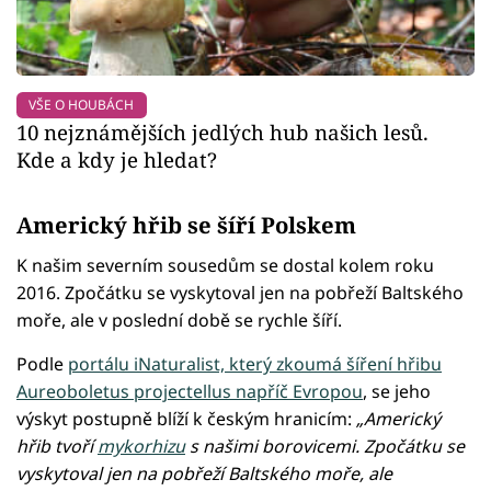
VŠE O HOUBÁCH
10 nejznámějších jedlých hub našich lesů.
Kde a kdy je hledat?
Americký hřib se šíří Polskem
K našim severním sousedům se dostal kolem roku
2016. Zpočátku se vyskytoval jen na pobřeží Baltského
moře, ale v poslední době se rychle šíří.
Podle
portálu iNaturalist, který zkoumá šíření hřibu
Aureoboletus projectellus napříč Evropou
, se jeho
výskyt postupně blíží k českým hranicím:
„Americký
hřib tvoří
mykorhizu
s našimi borovicemi. Zpočátku se
vyskytoval jen na pobřeží Baltského moře, ale