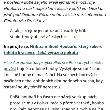
v poslední době se jeho areál významně rozšiřuje.
Houbaři ho našli například v lesích v polském Slezsku,
jižně pod Zielonou Górou nebo v lesích mezi německou
Chotěbuzí a Drážďany.“
A tak je zřejmě jen otázkou času, kdy hřib
štíhlotřenný objeví v českých lesích.
Inspirujte se:
Hřib za milion! Houbaře, který sebere
tohoto krasavce, čeká výrazná pokuta
Hřib
Aureoboletus projectellus
si v Polsku rychle získal
pověst
hojné a odolné houby. Vyskytuje se totiž i tam,
kde jiné houby nemají šanci. Na suchých borových
písčinách nebo v obdobích dlouhodobého sucha, kdy
ostatní houby téměř nerostou.
Polští houbaři ho často nacházejí ve skupinách,
proto se mu v Polsku začalo přezdívat také „houba
pro líné“, neboť se dá velmi snadno a rychle najít a