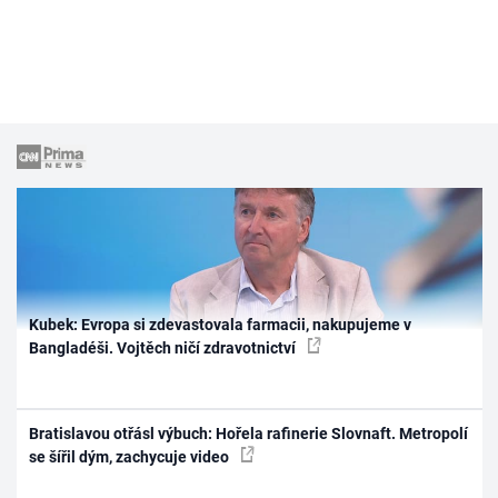
Kubek: Evropa si zdevastovala farmacii, nakupujeme v
Bangladéši. Vojtěch ničí zdravotnictví
Bratislavou otřásl výbuch: Hořela rafinerie Slovnaft. Metropolí
se šířil dým, zachycuje video