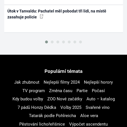
Útok v Tanvaldu: Pachatel měl pobodat tři lidi, na místě
zasahuje policie
Populární témata
Jak zhubnout
Nejlepší filmy 2024
Nejlepší horory
TV program
Změna času
Partie
Počasí
Kdy budou volby
ZOO Nové začátky
Auto – katalog
7 pádů Honzy Dědka
Volby 2025
Svařené víno
Tatarák podle Pohlreicha
Aloe vera
Pěstování lichořeřišnice
Výpočet ascendentu