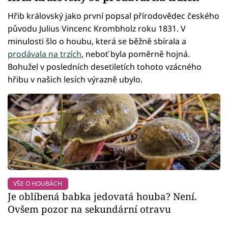
Hřib královský jako první popsal přírodovědec českého
původu Julius Vincenc Krombholz roku 1831. V
minulosti šlo o houbu, která se běžně sbírala a
prodávala na trzích
, neboť byla poměrně hojná.
Bohužel v posledních desetiletích tohoto vzácného
hřibu v našich lesích výrazně ubylo.
VŠE O HOUBÁCH
Je oblíbená babka jedovatá houba? Není.
Ovšem pozor na sekundární otravu