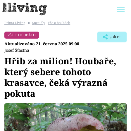
Prima Living
■
Speciály
Vše o houbách
Trendy:
JAK UŠETŘIT
POKOJOVÉ KVĚTINY
VŠE O HOUBÁCH
SDÍLET
BYDLENÍ SLAVNÝCH
ZAHRADA
Aktualizováno 21. června 2025 09:00
Josef Šťastna
Hřib za milion! Houbaře,
který sebere tohoto
Témata
krasavce, čeká výrazná
Bydlení
pokuta
Zahrada
Design