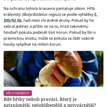
Na ochranu tohoto krasavce pamatuje zákon. Hřib
královský
(Butyriboletus regius)
se podle vyhlášky
č.
395/92 Sb
. řadí mezi chráněné druhy. Pokud by ho
sebral jedinec a přišlo se na to, hrozí takovému
houbaři pokuta padesát tisíc korun. Pokud by šlo o
právnickou osobu, může se pokuta za sběr vzácné
houby vyšplhat na milion korun.
VŠE O HOUBÁCH
Bílé hřiby neboli praváci. Který je
nejznámější, nejoblíbenější a nejvzácnější?