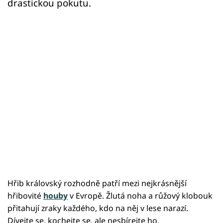
drastickou pokutu.
Hřib královský rozhodně patří mezi nejkrásnější
hřibovité
houby
v Evropě. Žlutá noha a růžový klobouk
přitahují zraky každého, kdo na něj v lese narazí.
Dívejte se, kochejte se, ale nesbírejte ho.