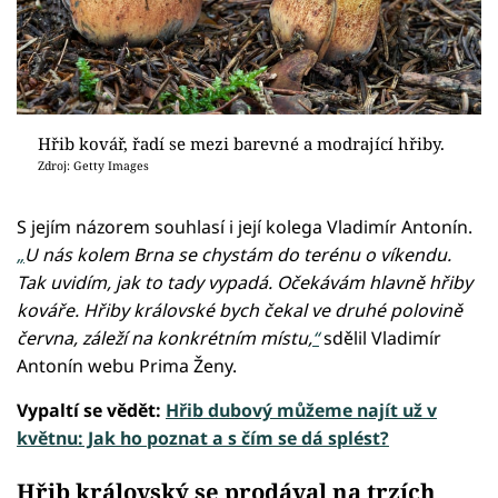
Hřib kovář, řadí se mezi barevné a modrající hřiby.
Zdroj: Getty Images
S jejím názorem souhlasí i její kolega Vladimír Antonín.
„
U nás kolem Brna se chystám do terénu o víkendu.
Tak uvidím, jak to tady vypadá. Očekávám hlavně hřiby
kováře. Hřiby královské bych čekal ve druhé polovině
června, záleží na konkrétním místu,
“
sdělil Vladimír
Antonín webu Prima Ženy.
Vypaltí se vědět:
Hřib dubový můžeme najít už v
květnu: Jak ho poznat a s čím se dá splést?
Hřib královský se prodával na trzích