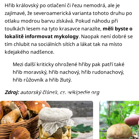
Hřib královský po otlačení či řezu nemodrá, ale je
zajímavé, že severoamerická varianta tohoto druhu po
otlaku modrou barvu získává. Pokud náhodu při
toulkách lesem na tyto krasavce narazíte,
měli byste o
lokalitě informovat mykology
. Naopak není dobré se
tím chlubit na sociálních sítích a lákat tak na místo
kdejakého nadšence.
Mezi další kriticky ohrožené hřiby pak patří také
hřib moravský, hřib nachový, hřib rudonachový,
hřib růžovník a hřib žlutý.
Zdroj:
autorský článek, cs. wikipedie.org
Failed to fetch