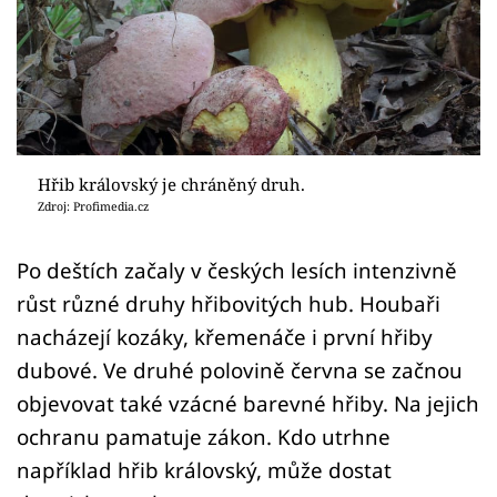
Sledujte prima+
Přihlášení
Sledujte nás
Hřib královský je chráněný druh.
Zdroj: Profimedia.cz
Po deštích začaly v českých lesích intenzivně
růst různé druhy hřibovitých hub. Houbaři
nacházejí kozáky, křemenáče i první hřiby
dubové. Ve druhé polovině června se začnou
objevovat také vzácné barevné hřiby. Na jejich
ochranu pamatuje zákon. Kdo utrhne
například hřib královský, může dostat