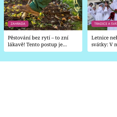
ZAHRADA
TRADICE A SVÁ
Pěstování bez rytí – to zní
Letnice ne
lákavě! Tento postup je
svátky: V n
vhodný jen pro některé
pondělí z
zahrady