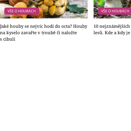
VŠE O HOUBÁCH
VŠE O HOUBÁCH
Jaké houby se nejvíc hodí do octa? Houby
10 nejznámějších
na kyselo zavařte v troubě či naložte
lesů. Kde a kdy je
s cibulí