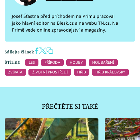
Josef Šťastna před příchodem na Primu pracoval
jako hlavní editor na Blesk.cz a na webu TN.cz. Na
Primě vede online zpravodajství a magazíny.
Sdílejte článek
ŠTÍTKY
LES
PŘÍRODA
HOUBY
HOUBAŘENÍ
ZVÍŘATA
ŽIVOTNÍ PROSTŘEDÍ
HŘIB
HŘIB KRÁLOVSKÝ
PŘEČTĚTE SI TAKÉ