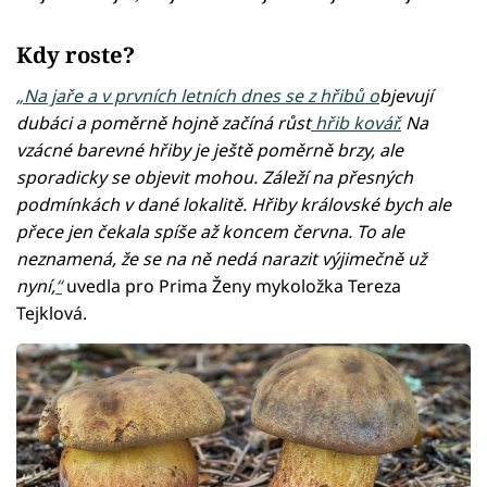
Kdy roste?
„Na jaře a v prvních letních dnes se z hřibů o
bjevují
dubáci a poměrně hojně začíná růst
hřib kovář.
Na
vzácné barevné hřiby je ještě poměrně brzy, ale
sporadicky se objevit mohou. Záleží na přesných
podmínkách v dané lokalitě. Hřiby královské bych ale
přece jen čekala spíše až koncem června. To ale
neznamená, že se na ně nedá narazit výjimečně už
nyní,
“
uvedla pro Prima Ženy mykoložka Tereza
Tejklová.