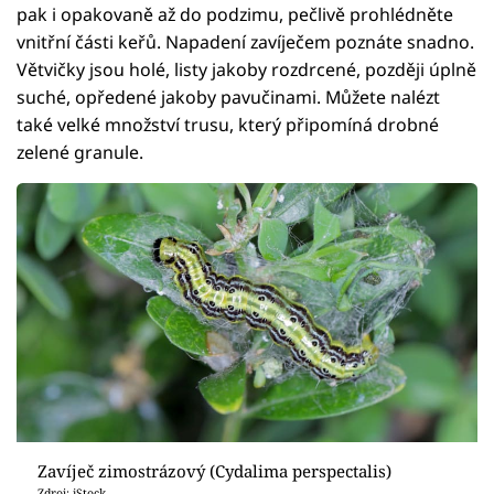
pak i opakovaně až do podzimu, pečlivě prohlédněte
vnitřní části keřů. Napadení zavíječem poznáte snadno.
Větvičky jsou holé, listy jakoby rozdrcené, později úplně
suché, opředené jakoby pavučinami. Můžete nalézt
také velké množství trusu, který připomíná drobné
zelené granule.
Zavíječ zimostrázový (Cydalima perspectalis)
Zdroj: iStock