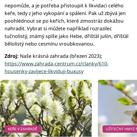
nepomůže, a je potřeba přistoupit k likvidaci celého
keře, tedy z jeho vykopání a spálení. Pak už zbývá jen
poohlédnout se po keřích, které zimostráz dokážou
nahradit. Vybrat si můžete například rozrazilec
tučnolistý, známý spíše jako Hebe, dřišťál juliin, dřišťál
bělolistý nebo cesmínu vroubkovanou.
Zdroj:
Naše krásná zahrada (březen 2023);
https://www.zahrada-centrum.cz/clanky/610-
housenky-zavijece-likviduji-buxusy
KEŘE V ZAHRADĚ
UŽITEČNÝ HMYZ 