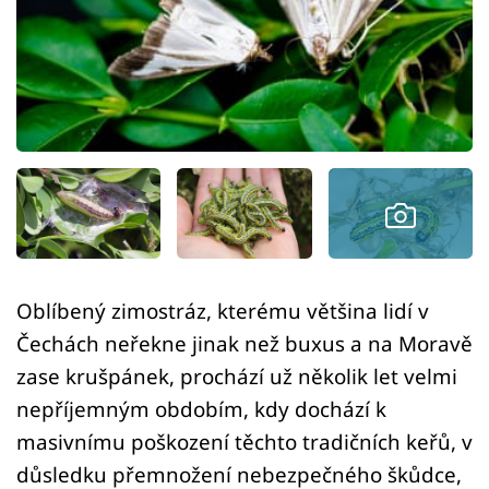
Sledujte prima+
Přihlášení
Sledujte nás
Oblíbený zimostráz, kterému většina lidí v
Čechách neřekne jinak než buxus a na Moravě
zase krušpánek, prochází už několik let velmi
nepříjemným obdobím, kdy dochází k
masivnímu poškození těchto tradičních keřů, v
důsledku přemnožení nebezpečného škůdce,