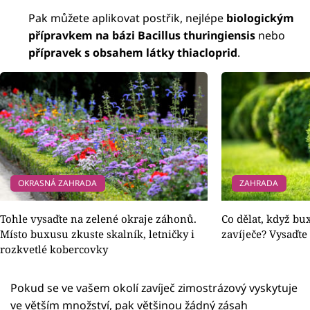
Pak můžete aplikovat postřik, nejlépe
biologickým
přípravkem na bázi Bacillus thuringiensis
nebo
přípravek s obsahem látky thiacloprid
.
OKRASNÁ ZAHRADA
ZAHRADA
Tohle vysaďte na zelené okraje záhonů.
Co dělat, když bu
Místo buxusu zkuste skalník, letničky i
zavíječe? Vysaďte 
rozkvetlé kobercovky
Pokud se ve vašem okolí zavíječ zimostrázový vyskytuje
ve větším množství, pak většinou žádný zásah