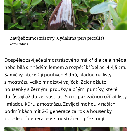
Zavíječ zimostrázový (Cydalima perspectalis)
Zdroj: iStock
Dospělec zavíječe zimostrázového má křídla celá hnědá
nebo bílá s hnědým lemem a rozpětí křídel asi 4-4,5 cm.
Samičky, které žijí pouhých 8 dnů, kladou na listy
zimostrázu velké množství vajíček. Zelenožluté
housenky s černými proužky a bílými puntíky, které
dorůstají až do velikosti asi 5 cm, pak začnou ožírat listy
i mladou kůru zimostrázu. Zavíječi mohou v našich
podmínkách mít 2-3 generace za rok a housenky
z poslední generace v zimostrázech přezimují.