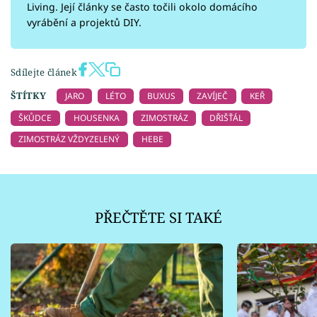
Living. Její články se často točili okolo domácího
vyrábění a projektů DIY.
Sdílejte článek
ŠTÍTKY
JARO
LÉTO
BUXUS
ZAVÍJEČ
KEŘ
ŠKŮDCE
HOUSENKA
ZIMOSTRÁZ
DŘIŠŤÁL
ZIMOSTRÁZ VŽDYZELENÝ
HEBE
PŘEČTĚTE SI TAKÉ