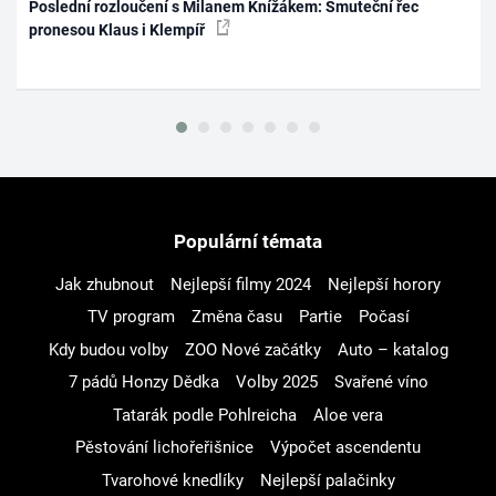
Poslední rozloučení s Milanem Knížákem: Smuteční řec
pronesou Klaus i Klempíř
Populární témata
Jak zhubnout
Nejlepší filmy 2024
Nejlepší horory
TV program
Změna času
Partie
Počasí
Kdy budou volby
ZOO Nové začátky
Auto – katalog
7 pádů Honzy Dědka
Volby 2025
Svařené víno
Tatarák podle Pohlreicha
Aloe vera
Pěstování lichořeřišnice
Výpočet ascendentu
Tvarohové knedlíky
Nejlepší palačinky