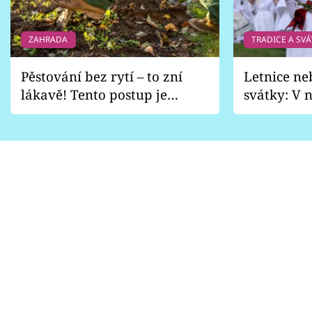
ZAHRADA
TRADICE A SVÁ
Pěstování bez rytí – to zní
Letnice ne
lákavě! Tento postup je
svátky: V n
vhodný jen pro některé
pondělí z
zahrady