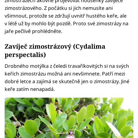
zimostrázech aktivně projevovat housenky zavíječe
zimostrázového. Z počátku si jich nemusíte ani
všimnout, protože se zdržují uvnitř hustého keře, ale
v létě už by mohlo být pozdě. Proto své zimostrázy na
jaře pečlivě prohlédněte.
Zavíječ zimostrázový (Cydalima
perspectalis)
Drobného motýlka z čeledi travaříkovitých si na svých
keřích zimostrázu možná ani nevšimnete. Patří mezi
dobré letce a zajímá se skutečně jen o zimostrázy. Jiné
keře zatím nenapadá.