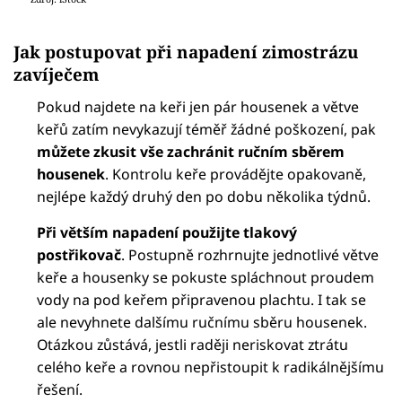
Jak postupovat při napadení zimostrázu
zavíječem
Pokud najdete na keři jen pár housenek a větve
keřů zatím nevykazují téměř žádné poškození, pak
můžete zkusit vše zachránit ručním sběrem
housenek
. Kontrolu keře provádějte opakovaně,
nejlépe každý druhý den po dobu několika týdnů.
Při větším napadení použijte tlakový
postřikovač
. Postupně rozhrnujte jednotlivé větve
keře a housenky se pokuste spláchnout proudem
vody na pod keřem připravenou plachtu. I tak se
ale nevyhnete dalšímu ručnímu sběru housenek.
Otázkou zůstává, jestli raději neriskovat ztrátu
celého keře a rovnou nepřistoupit k radikálnějšímu
řešení.