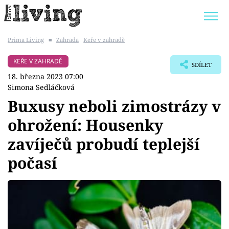
Prima Living
■
Zahrada
Keře v zahradě
Trendy:
JAK UŠETŘIT
POKOJOVÉ KVĚTINY
KEŘE V ZAHRADĚ
SDÍLET
BYDLENÍ SLAVNÝCH
ZAHRADA
18. března 2023 07:00
Simona Sedláčková
Buxusy neboli zimostrázy v
ohrožení: Housenky
Témata
zavíječů probudí teplejší
Bydlení
počasí
Zahrada
Design