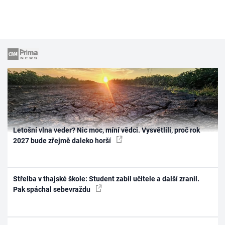
Letošní vlna veder? Nic moc, míní vědci. Vysvětlili, proč rok
2027 bude zřejmě daleko horší
Střelba v thajské škole: Student zabil učitele a další zranil.
Pak spáchal sebevraždu