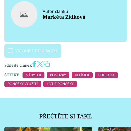
Autor článku
Markéta Zídková
VSTOUPIT DO DISKUZE
Sdílejte článek
ŠTÍTKY
NÁBYTEK
PONOŽKY
KELÍMEK
PODLAHA
PONOŽKY VYUŽITÍ
LICHÉ PONOŽKY
PŘEČTĚTE SI TAKÉ