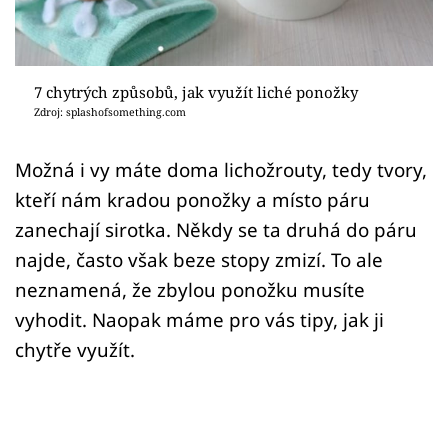
Sledujte prima+
Přihlášení
7 chytrých způsobů, jak využít liché ponožky
Zdroj: splashofsomething.com
Sledujte nás
Možná i vy máte doma lichožrouty, tedy tvory,
kteří nám kradou ponožky a místo páru
zanechají sirotka. Někdy se ta druhá do páru
najde, často však beze stopy zmizí. To ale
neznamená, že zbylou ponožku musíte
vyhodit. Naopak máme pro vás tipy, jak ji
chytře využít.