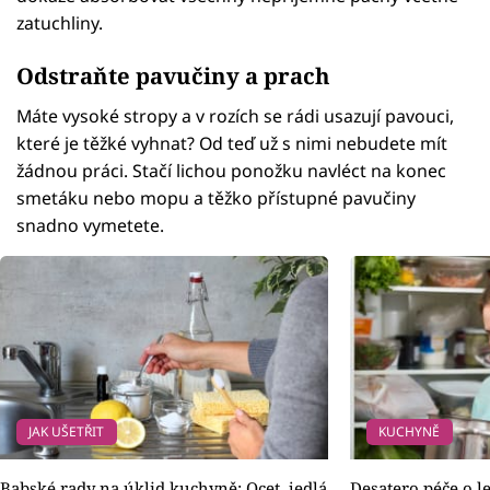
zatuchliny.
Odstraňte pavučiny a prach
Máte vysoké stropy a v rozích se rádi usazují pavouci,
které je těžké vyhnat? Od teď už s nimi nebudete mít
žádnou práci. Stačí lichou ponožku navléct na konec
smetáku nebo mopu a těžko přístupné pavučiny
snadno vymetete.
JAK UŠETŘIT
KUCHYNĚ
Babské rady na úklid kuchyně: Ocet, jedlá
Desatero péče o le