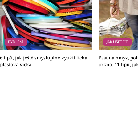
BYDLENÍ
JAK UŠETŘIT
6 tipů, jak ještě smysluplně využít lichá
Past na hmyz, poh
plastová víčka
prkno. 11 tipů, ja