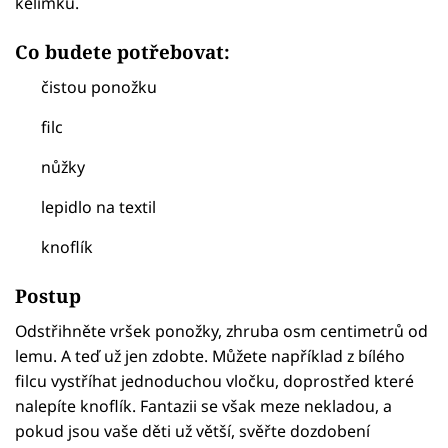
kelímku.
Co budete potřebovat:
čistou ponožku
filc
nůžky
lepidlo na textil
knoflík
Postup
Odstřihněte vršek ponožky, zhruba osm centimetrů od
lemu. A teď už jen zdobte. Můžete například z bílého
filcu vystříhat jednoduchou vločku, doprostřed které
nalepíte knoflík. Fantazii se však meze nekladou, a
pokud jsou vaše děti už větší, svěřte dozdobení