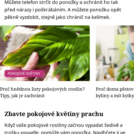
Můžete telefon strčit do ponožky a ochránit ho tak
před nárazy i poškrábáním. A můžete ponožku opět
pěkně vyzdobit, stejně jako chránič na kelímek.
POKOJOVÉ KVĚTINY
Proč hnědnou listy pokojových rostlin?
Proč doma pěstova
Tipy, jak je zachránit
byliny a mít kytk
Zbavte pokojové květiny prachu
Když vaše pokojové rostliny začnou vypadat šedivě a
trošku povadle, pomůže vám ponožka. Navlhčete ji ve