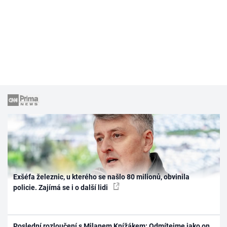
Exšéfa železnic, u kterého se našlo 80 milionů, obvinila
policie. Zajímá se i o další lidi
Poslední rozloučení s Milanem Knížákem: Odmítejme jako on