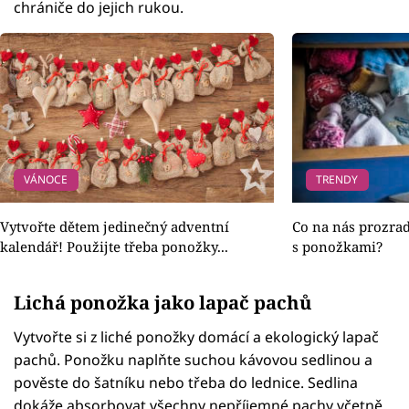
chrániče do jejich rukou.
VÁNOCE
TRENDY
Vytvořte dětem jedinečný adventní
Co na nás prozra
kalendář! Použijte třeba ponožky...
s ponožkami?
Lichá ponožka jako lapač pachů
Vytvořte si z liché ponožky domácí a ekologický lapač
pachů. Ponožku naplňte suchou kávovou sedlinou a
pověste do šatníku nebo třeba do lednice. Sedlina
dokáže absorbovat všechny nepříjemné pachy včetně