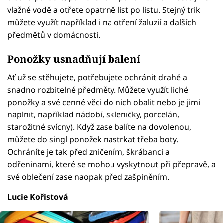
vlažné vodě a otřete opatrně list po listu. Stejný trik
můžete využít například i na otření žaluzií a dalších
předmětů v domácnosti.
Ponožky usnadňují balení
Ať už se stěhujete, potřebujete ochránit drahé a
snadno rozbitelné předměty. Můžete využít liché
ponožky a své cenné věci do nich obalit nebo je jimi
naplnit, například nádobí, skleničky, porcelán,
starožitné svícny). Když zase balíte na dovolenou,
můžete do singl ponožek nastrkat třeba boty.
Ochráníte je tak před zničením, škrábanci a
odřeninami, které se mohou vyskytnout při přepravě, a
své oblečení zase naopak před zašpiněním.
Lucie Kořistová