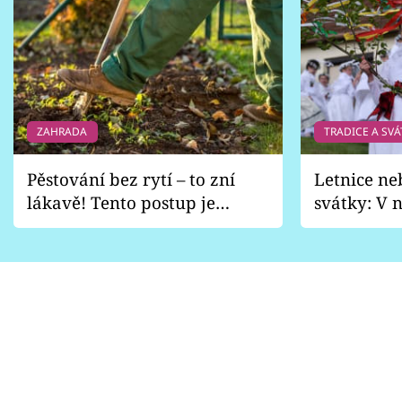
ZAHRADA
TRADICE A SVÁ
Pěstování bez rytí – to zní
Letnice ne
lákavě! Tento postup je
svátky: V n
vhodný jen pro některé
pondělí z
zahrady