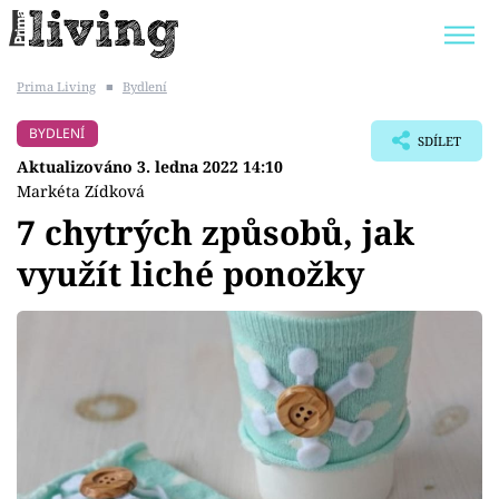
Prima Living
■
Bydlení
Trendy:
JAK UŠETŘIT
POKOJOVÉ KVĚTINY
BYDLENÍ
SDÍLET
BYDLENÍ SLAVNÝCH
ZAHRADA
Aktualizováno 3. ledna 2022 14:10
Markéta Zídková
7 chytrých způsobů, jak
využít liché ponožky
Témata
Bydlení
Zahrada
Design