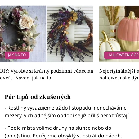
JAK NA TO
HALLOWEEN V ČE
DIY: Vyrobte si krásný podzimní věnec na
Nejoriginálnější
dveře. Návod, jak na to
halloweenské dý
Pár tipů od zkušených
- Rostliny vysazujeme až do listopadu, nenecháváme
mezery, v chladnějším období se již příliš nerozrůstají.
- Podle místa volíme druhy na slunce nebo do
(polo)stínu. Použijeme obvyklý substrát do nádob.