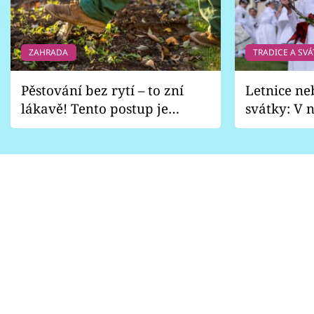
ZAHRADA
TRADICE A SVÁ
Pěstování bez rytí – to zní
Letnice ne
lákavě! Tento postup je
svátky: V n
vhodný jen pro některé
pondělí z
zahrady