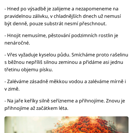
- Hned po výsadbě je zalijeme a nezapomeneme na
pravidelnou zálivku, v chladnějších dnech už nemusí
být denně, pouze substrát nesmí přeschnout.
- Hnojit nemusíme, pěstování podzimních rostlin je
nenáročné.
- Vřes vyžaduje kyselou půdu. Smícháme proto rašelinu
s běžnou nepříliš silnou zeminou a přidáme asi jednu
třetinu objemu písku.
- Zaléváme zásadně měkkou vodou a zaléváme mírně i
v zimě.
- Na jaře keříky silně seřízneme a přihnojíme. Znovu je
přihnojíme až začátkem léta.