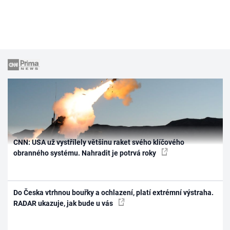
CNN: USA už vystřílely většinu raket svého klíčového
obranného systému. Nahradit je potrvá roky
Do Česka vtrhnou bouřky a ochlazení, platí extrémní výstraha.
RADAR ukazuje, jak bude u vás