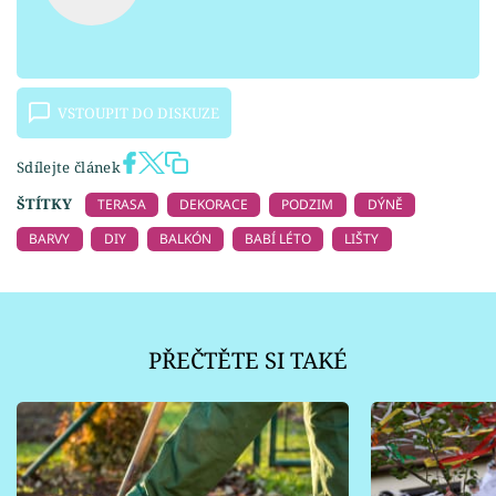
VSTOUPIT DO DISKUZE
Sdílejte článek
ŠTÍTKY
TERASA
DEKORACE
PODZIM
DÝNĚ
BARVY
DIY
BALKÓN
BABÍ LÉTO
LIŠTY
PŘEČTĚTE SI TAKÉ