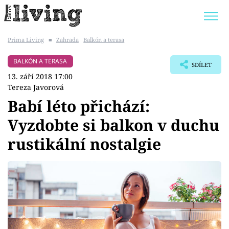
Prima Living
■
Zahrada
Balkón a terasa
Trendy:
JAK UŠETŘIT
POKOJOVÉ KVĚTINY
BALKÓN A TERASA
SDÍLET
BYDLENÍ SLAVNÝCH
ZAHRADA
13. září 2018 17:00
Tereza Javorová
Babí léto přichází:
Vyzdobte si balkon v duchu
Témata
rustikální nostalgie
Bydlení
Zahrada
Design