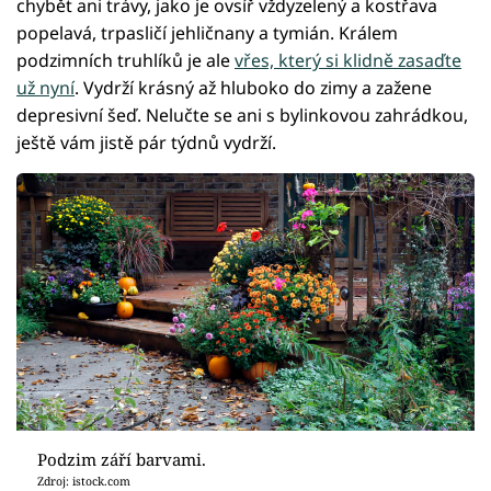
chybět ani trávy, jako je ovsíř vždyzelený a kostřava
popelavá, trpasličí jehličnany a tymián. Králem
podzimních truhlíků je ale
vřes, který si klidně zasaďte
už nyní
. Vydrží krásný až hluboko do zimy a zažene
depresivní šeď. Nelučte se ani s bylinkovou zahrádkou,
ještě vám jistě pár týdnů vydrží.
Podzim září barvami.
Zdroj: istock.com