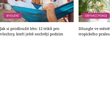
BYDLENÍ
OBÝVACÍ POKOJ
Jak si prodloužit léto: 12 triků pro
Džungle ve městě.
všechny, kteří ještě nechtějí podzim
tropického prales