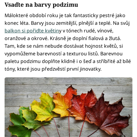
Vsaďte na barvy podzimu
Málokteré období roku je tak fantasticky pestré jako
konec léta. Barvy jsou zemitější, plnější a teplé. Na svůj
balkon si pořiďte květin
y v tónech rudé, vínové,
oranžové a okrové. Krásně je doplní fialová a žlutá.
Tam, kde se nám nebude dostávat hojnost květů, si
vypomůžeme barevností a texturou listů. Barevnou
paletu podzimu doplňte klidně i o šeď a stříbřité až bílé
tóny, které jsou předzvěstí první jinovatky.