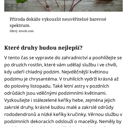
Příroda dokáže vykouzlit neuvěřitelné barevné
spektrum.
Zdroj: istock.com
Které druhy budou nejlepší?
V tento čas se vypravte do zahradnictví a poohlížejte se
po druzích rostlin, které vám udělají službu i ve chvíli,
kdy udeří chladný podzim. Nejvděčnější květinou
podzimu je chrysantéma. V truhlících vydrží krásná až
do poloviny listopadu. Také letní astry v pozdních
odrůdách jsou vděčnými podzimními květinami.
Vyzkoušejte i stálezelené keříky hebe, zejména jejich
zakrslé druhy, krásné budou malé a zakrslé odrůdy
rododendronů a nízké keříky kručinky. Věrnou službu v
podzimních dekoracích odslouží o macešky. Neměly by