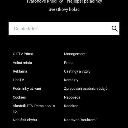
Tvarohové knedlíky
Nejlepší palačinky
Švestkový koláč
O FTV Prima
Management
Volná místa
Press
Reklama
Castingy a výzvy
HbbTV
Kontakty
Podmínky užívání
Zpracování osobních údajů
Cookies
Nápověda
Vlastník FTV Prima spol. s
Redakce
r.o.
Nahlásit chybu
Nastavení soukromí