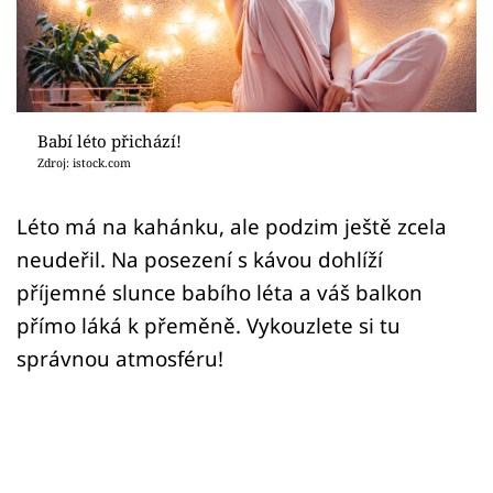
Sledujte prima+
Přihlášení
Babí léto přichází!
Sledujte nás
Zdroj: istock.com
Léto má na kahánku, ale podzim ještě zcela
neudeřil. Na posezení s kávou dohlíží
příjemné slunce babího léta a váš balkon
přímo láká k přeměně. Vykouzlete si tu
správnou atmosféru!