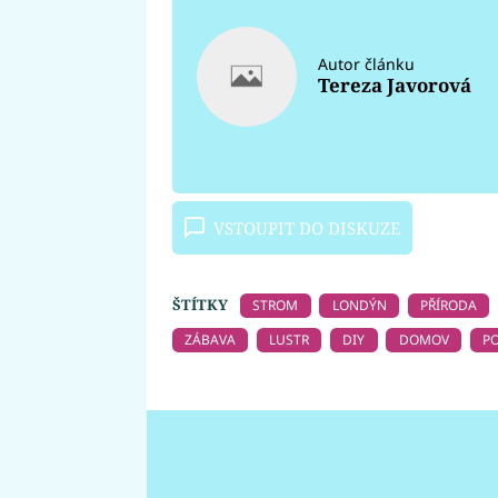
Autor článku
Tereza Javorová
VSTOUPIT DO DISKUZE
ŠTÍTKY
STROM
LONDÝN
PŘÍRODA
ZÁBAVA
LUSTR
DIY
DOMOV
P