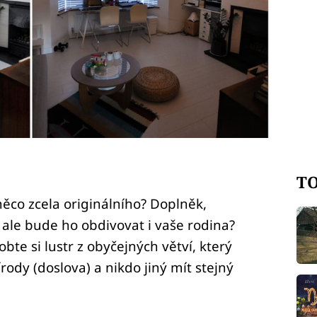
TO
ěco zcela originálního? Doplněk,
 ale bude ho obdivovat i vaše rodina?
te si lustr z obyčejných větví, který
dy (doslova) a nikdo jiný mít stejný