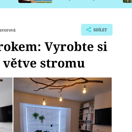
pro psy
Javorová
SDÍLET
rokem: Vyrobte si
z větve stromu