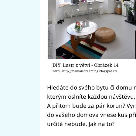
DIY: Lustr z větví - Obrázek 14
Zdroj: http://mamaisdreaming.blogspot.cz/
Hledáte do svého bytu či domu n
kterým oslníte každou návštěvu,
A přitom bude za pár korun? Vyrob
do vašeho domova vnese kus příro
určitě nebude. Jak na to?