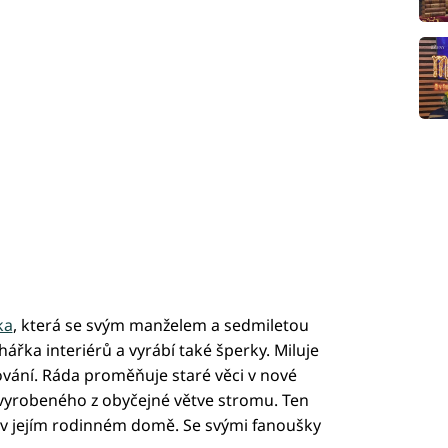
ka
, která se svým manželem a sedmiletou
hářka interiérů a vyrábí také šperky. Miluje
fování. Ráda proměňuje staré věci v nové
tru vyrobeného z obyčejné větve stromu. Ten
 v jejím rodinném domě. Se svými fanoušky