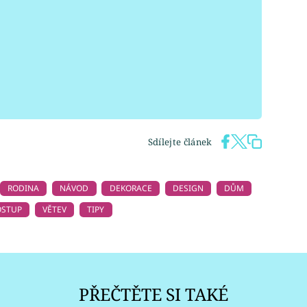
Sdílejte článek
RODINA
NÁVOD
DEKORACE
DESIGN
DŮM
OSTUP
VĚTEV
TIPY
PŘEČTĚTE SI TAKÉ