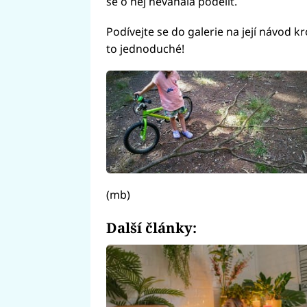
se o něj neváhala podělit.
Podívejte se do galerie na její návod kro
to jednoduché!
(mb)
Další články: