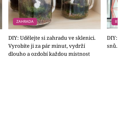
ZAHRADA
BYDLENÍ
DIY: Udělejte si zahradu ve sklenici.
DIY: Vyrobte
Vyrobíte ji za pár minut, vydrží
snů. 10 nápa
dlouho a ozdobí každou místnost