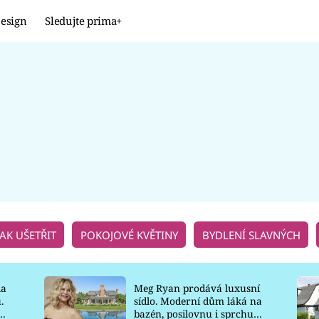
esign
Sledujte prima+
Design
TRENDY
JAK NA TO
PROMĚNY
NAŠE TIPY
JAK UŠETŘIT
POKOJOVÉ KVĚTINY
BYDLENÍ SLAVNÝCH
la
Meg Ryan prodává luxusní
.
sídlo. Moderní dům láká na
o
bazén, posilovnu i sprchu