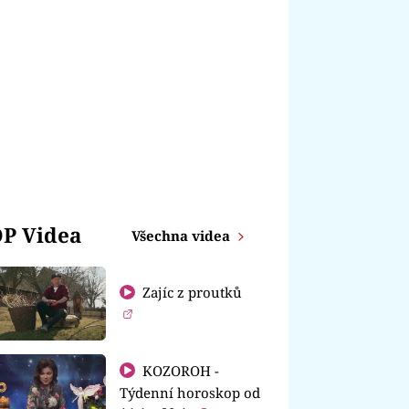
P Videa
Všechna videa
Zajíc z proutků
KOZOROH -
Týdenní horoskop od