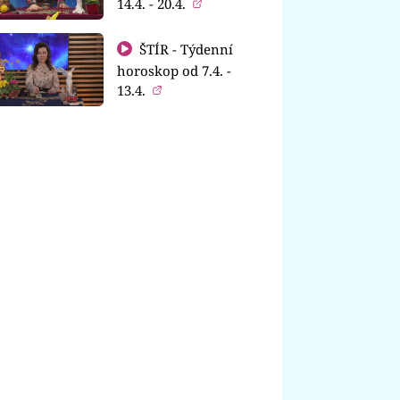
14.4. - 20.4.
ŠTÍR - Týdenní
horoskop od 7.4. -
13.4.