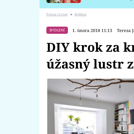
požáru
Prima Living
■
Bydlení
1. února 2018 11:13
Tereza 
BYDLENÍ
DIY krok za k
úžasný lustr 