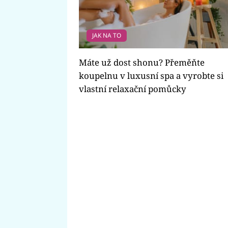
JAK NA TO
Máte už dost shonu? Přeměňte
koupelnu v luxusní spa a vyrobte si
vlastní relaxační pomůcky