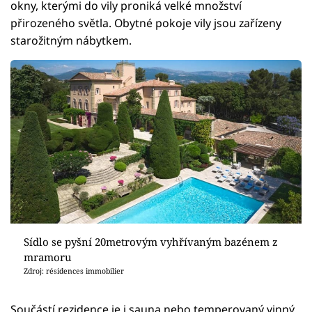
okny, kterými do vily proniká velké množství
přirozeného světla. Obytné pokoje vily jsou zařízeny
starožitným nábytkem.
Sídlo se pyšní 20metrovým vyhřívaným bazénem z
mramoru
Zdroj: résidences immobilier
Součástí rezidence je i sauna nebo temperovaný vinný