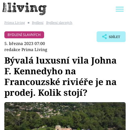
Prima Living
■
Bydlení
Bydlení slavných
Trendy:
JAK UŠETŘIT
POKOJOVÉ KVĚTINY
BYDLENÍ SLAVNÝCH
SDÍLET
BYDLENÍ SLAVNÝCH
ZAHRADA
5. března 2023 07:00
redakce Prima Living
Bývalá luxusní vila Johna
F. Kennedyho na
Témata
Francouzské riviéře je na
Bydlení
prodej. Kolik stojí?
Zahrada
Design