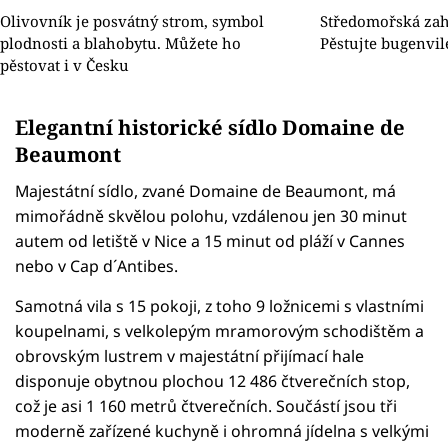
Olivovník je posvátný strom, symbol
Středomořská zah
plodnosti a blahobytu. Můžete ho
Pěstujte bugenvil
pěstovat i v Česku
Elegantní historické sídlo Domaine de
Beaumont
Majestátní sídlo, zvané Domaine de Beaumont, má
mimořádně skvělou polohu, vzdálenou jen 30 minut
autem od letiště v Nice a 15 minut od pláží v Cannes
nebo v Cap d´Antibes.
Samotná vila s 15 pokoji, z toho 9 ložnicemi s vlastními
koupelnami, s velkolepým mramorovým schodištěm a
obrovským lustrem v majestátní přijímací hale
disponuje obytnou plochou 12 486 čtverečních stop,
což je asi 1 160 metrů čtverečních. Součástí jsou tři
moderně zařízené kuchyně i ohromná jídelna s velkými