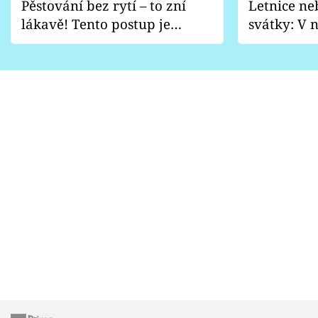
Pěstování bez rytí – to zní
Letnice ne
lákavě! Tento postup je
svátky: V n
vhodný jen pro některé
pondělí z
zahrady