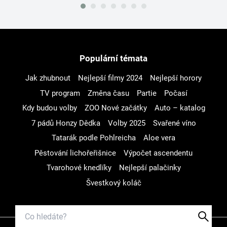
Populární témata
Jak zhubnout
Nejlepší filmy 2024
Nejlepší horory
TV program
Změna času
Partie
Počasí
Kdy budou volby
ZOO Nové začátky
Auto – katalog
7 pádů Honzy Dědka
Volby 2025
Svařené víno
Tatarák podle Pohlreicha
Aloe vera
Pěstování lichořeřišnice
Výpočet ascendentu
Tvarohové knedlíky
Nejlepší palačinky
Švestkový koláč