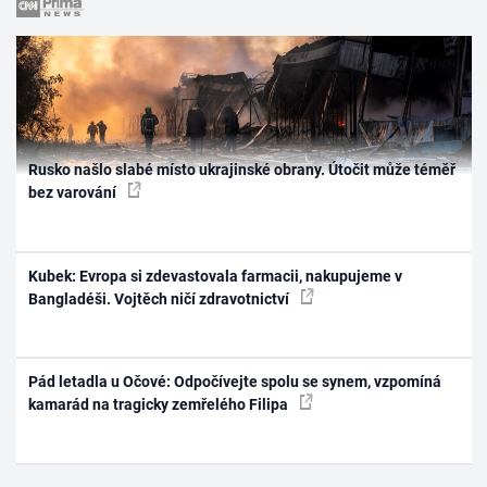
Rusko našlo slabé místo ukrajinské obrany. Útočit může téměř
bez varování
Kubek: Evropa si zdevastovala farmacii, nakupujeme v
Bangladéši. Vojtěch ničí zdravotnictví
Pád letadla u Očové: Odpočívejte spolu se synem, vzpomíná
kamarád na tragicky zemřelého Filipa