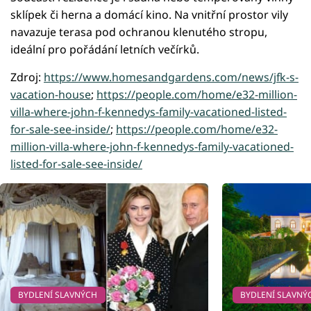
sklípek či herna a domácí kino. Na vnitřní prostor vily
navazuje terasa pod ochranou klenutého stropu,
ideální pro pořádání letních večírků.
Zdroj:
https://www.homesandgardens.com/news/jfk-s-
vacation-house
;
https://people.com/home/e32-million-
villa-where-john-f-kennedys-family-vacationed-listed-
for-sale-see-inside/
;
https://people.com/home/e32-
million-villa-where-john-f-kennedys-family-vacationed-
listed-for-sale-see-inside/
BYDLENÍ SLAVNÝCH
BYDLENÍ SLAVNÝ