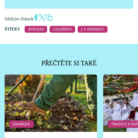
Sdílejte článek
ŠTÍTKY
BYDLENÍ
CELEBRITA
J. F. KENNEDY
PŘEČTĚTE SI TAKÉ
ZAHRADA
TRADICE A SVÁ