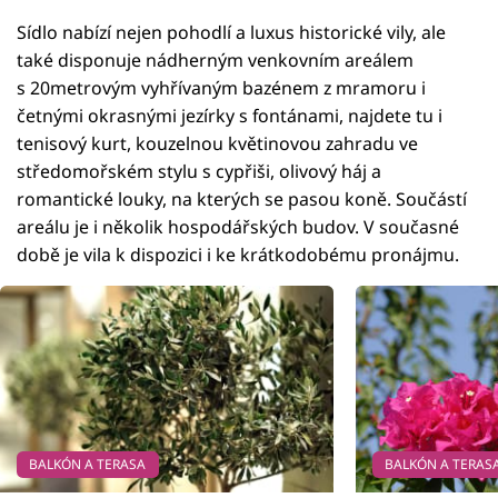
Sídlo nabízí nejen pohodlí a luxus historické vily, ale
také disponuje nádherným venkovním areálem
s 20metrovým vyhřívaným bazénem z mramoru i
četnými okrasnými jezírky s fontánami, najdete tu i
tenisový kurt, kouzelnou květinovou zahradu ve
středomořském stylu s cypřiši, olivový háj a
romantické louky, na kterých se pasou koně. Součástí
areálu je i několik hospodářských budov. V současné
době je vila k dispozici i ke krátkodobému pronájmu.
BALKÓN A TERASA
BALKÓN A TERAS