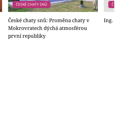
ČESKÉ CHATY SNŮ
ČESKÉ CHAT
České chaty snů: Proměna chaty v
Ing. arch. Ma
Mokrovratech dýchá atmosférou
první republiky