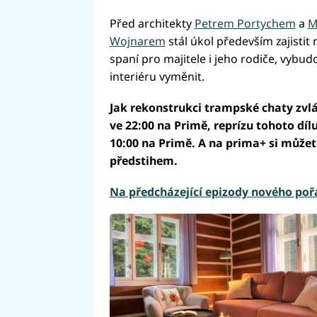
Před architekty
Petrem Portychem
a
M
Wojnarem
stál úkol především zajistit
spaní pro majitele i jeho rodiče, vybu
interiéru vyměnit.
Jak rekonstrukci trampské chaty zvlád
ve 22:00 na Primě, reprízu tohoto díl
10:00 na Primě. A na prima+ si může
předstihem.
Na předcházející epizody nového poř