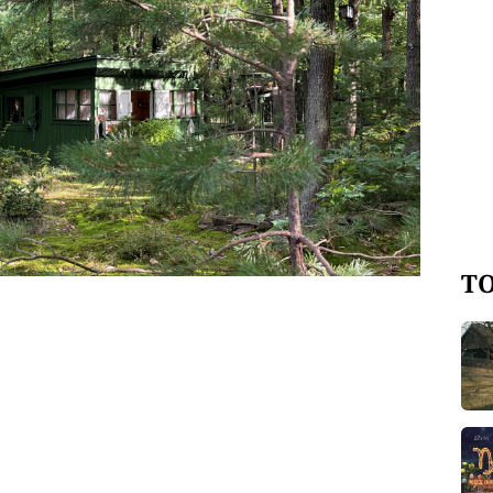
Martin Štrouf a sochař Sebastian
 ve 22:00 na Primě a reprízu v neděli
TO