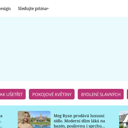
esign
Sledujte prima+
Design
TRENDY
JAK NA TO
PROMĚNY
NAŠE TIPY
JAK UŠETŘIT
POKOJOVÉ KVĚTINY
BYDLENÍ SLAVNÝCH
la
Meg Ryan prodává luxusní
.
sídlo. Moderní dům láká na
o
bazén, posilovnu i sprchu