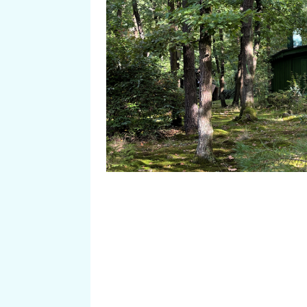
poradí architekti Petr Portych a 
Wojnar, uvidíte v pátek 7. dubna
10:00 na Primě.