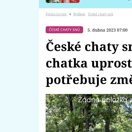
požáru
Prima Living
■
Bydlení
České chaty snů
5. dubna 2023 07:00
ČESKÉ CHATY SNŮ
České chaty 
chatka uprost
potřebuje změ
Žádná položka z 
Malou chatu uprostřed lesů na
se Sázavou užívají srdcem i duš
stačilo jen spartánské spaní, k
záchod. Přišel ale čas na změnu. 