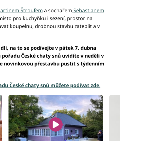
artinem Štroufem
a sochařem
Sebastianem
 místo pro kuchyňku i sezení, prostor na
dovat koupelnu, drobnou stavbu zateplit a v
li, na to se podívejte v pátek 7. dubna
u pořadu České chaty snů uvidíte v neděli v
te novinkovou přestavbu pustit s týdenním
adu České chaty snů můžete podívat zde
.