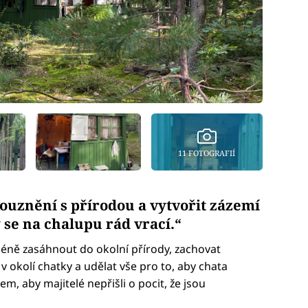
11 FOTOGRAFIÍ
souznění s přírodou a vytvořit zázemí
 se na chalupu rád vrací.
“
ně zasáhnout do okolní přírody, zachovat
okolí chatky a udělat vše pro to, aby chata
m, aby majitelé nepřišli o pocit, že jsou