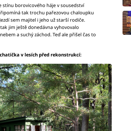
e stínu borovicového háje v sousedství
 připomíná tak trochu pařezovou chaloupku
zdí sem majitel i jeho už starší rodiče.
 tak jim ještě donedávna vyhovovalo
nebem a suchý záchod. Teď ale přišel čas to
chatička v lesích před rekonstrukcí: