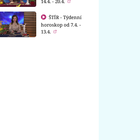
14.4. - 20.4.
ŠTÍR - Týdenní
horoskop od 7.4. -
13.4.