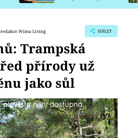
pro psy
redakce Prima Living
SDÍLET
snů: Trampská
řed přírody už
nu jako sůl
playlistu není dostupná.
d meandrem Vltavy nedaleko soutoku
í trampové. Donedávna jim proto
oupelna pod širým nebem a suchý
Jak si s touto minimalistickou chatkou