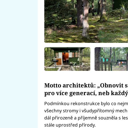
Motto architektů: „Obnovit 
pro více generací, neb každý
Podmínkou rekonstrukce bylo co nejmé
všechny stromy i všudypřítomný mech v 
dál přirozeně a příjemně souzněla s lese
stále uprostřed přírody.