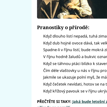
Pranostiky o přírodě:
Když dlouho listí nepadá, tuhá zima
Když dub hojné ovoce dává, tak vel
Spadne-li v říjnu listí, bude mokrá z
V říjnu hodně žaludů a bukvic oznam
Když se táhnou ptáci blízko k stave
Čím déle vlaštovky u nás v říjnu pro
Jakmile se ukazuje polní myš, že máš
Když čečetek nevídati, hotov se na 
Když křížový pavouk se v říjnu ukrý
PŘEČTĚTE SI TAKY:
Jaká bude letošní 