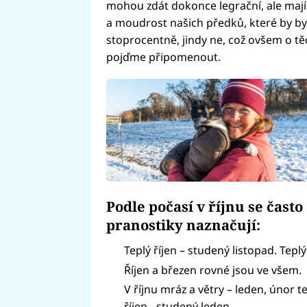
mohou zdát dokonce legrační, ale mají n
a moudrost našich předků, které by by
stoprocentně, jindy ne, což ovšem o těc
pojďme připomenout.
Podle počasí v říjnu se čast
pranostiky naznačují:
Teplý říjen – studený listopad. Teplý
Říjen a březen rovné jsou ve všem.
V říjnu mráz a větry – leden, únor te
říjen - studený leden.