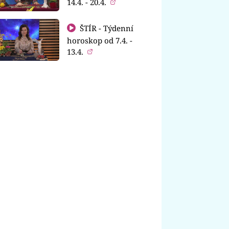
14.4. - 20.4.
ŠTÍR - Týdenní
horoskop od 7.4. -
13.4.