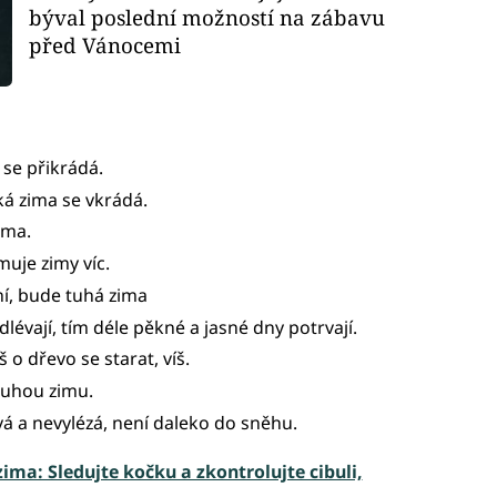
býval poslední možností na zábavu
před Vánocemi
 se přikrádá.
ká zima se vkrádá.
ima.
uje zimy víc.
ní, bude tuhá zima
dlévají, tím déle pěkné a jasné dny potrvají.
 o dřevo se starat, víš.
tuhou zimu.
vá a nevylézá, není daleko do sněhu.
zima: Sledujte kočku a zkontrolujte cibuli,