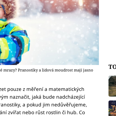
TO
té mrazy? Pranostiky a lidová moudrost mají jasno
zet pouze z měření a matematických
ým naznačit, jaká bude nadcházející
ranostiky, a pokud jim nedůvěřujeme,
í zvířat nebo růst rostlin či hub. Co