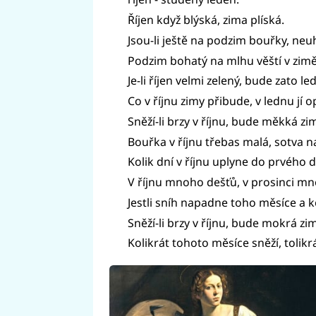
Říjen když blýská, zima plíská.
Jsou-li ještě na podzim bouřky, neu
Podzim bohatý na mlhu věští v zi
Je-li říjen velmi zelený, bude zato 
Co v říjnu zimy přibude, v lednu jí 
Sněží-li brzy v říjnu, bude měkká zi
Bouřka v říjnu třebas malá, sotva na
Kolik dní v říjnu uplyne do prvého d
V říjnu mnoho dešťů, v prosinci mn
Jestli sníh napadne toho měsíce a ko
Sněží-li brzy v říjnu, bude mokrá zi
Kolikrát tohoto měsíce sněží, tolik