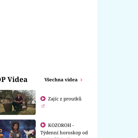
P Videa
Všechna videa
Zajíc z proutků
KOZOROH -
Týdenní horoskop od