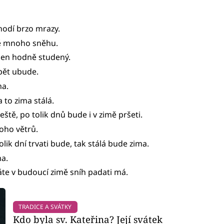
hodí brzo mrazy.
mě mnoho sněhu.
leden hodně studený.
opět ubude.
ma.
 to zima stálá.
eště, po tolik dnů bude i v zimě pršeti.
oho větrů.
lik dní trvati bude, tak stálá bude zima.
ma.
ráte v budoucí zimě sníh padati má.
TRADICE A SVÁTKY
Kdo byla sv. Kateřina? Její svátek