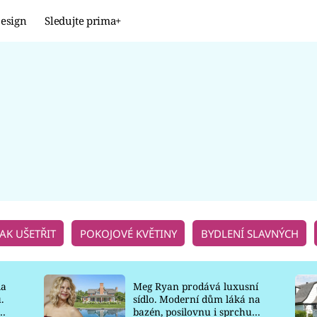
esign
Sledujte prima+
Design
TRENDY
JAK NA TO
PROMĚNY
NAŠE TIPY
JAK UŠETŘIT
POKOJOVÉ KVĚTINY
BYDLENÍ SLAVNÝCH
la
Meg Ryan prodává luxusní
.
sídlo. Moderní dům láká na
o
bazén, posilovnu i sprchu