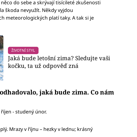
ěco do sebe a skrývají tisícileté zkušenosti
la škoda nevyužít. Někdy vyjdou
h meteorologických platí taky. A tak si je
ŽIVOTNÍ STYL
Jaká bude letošní zima? Sledujte vaši
kočku, ta už odpověď zná
o odhadovalo, jaká bude zima. Co nám
 říjen - studený únor.
plý. Mrazy v říjnu – hezky v lednu; krásný