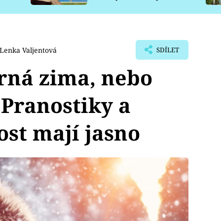
pro psy
Lenka Valjentová
SDÍLET
rná zima, nebo
Pranostiky a
st mají jasno