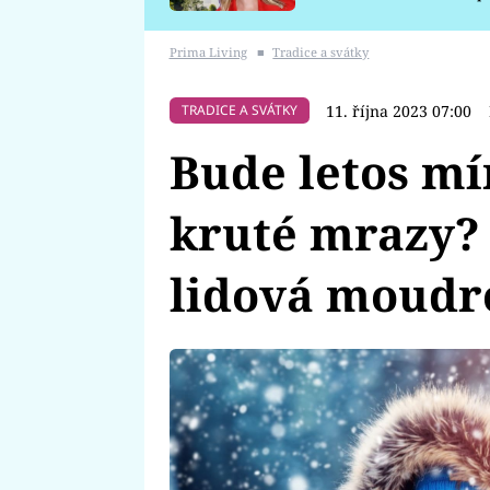
požáru
Prima Living
■
Tradice a svátky
11. října 2023 07:00
TRADICE A SVÁTKY
Bude letos mí
kruté mrazy? 
lidová moudro