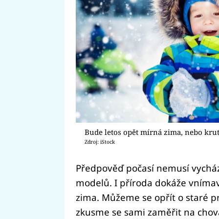
Bude letos opět mírná zima, nebo kru
Zdroj: iStock
Předpověď počasí nemusí vychá
modelů. I příroda dokáže vnímav
zima. Můžeme se opřít o staré p
zkusme se sami zaměřit na chován