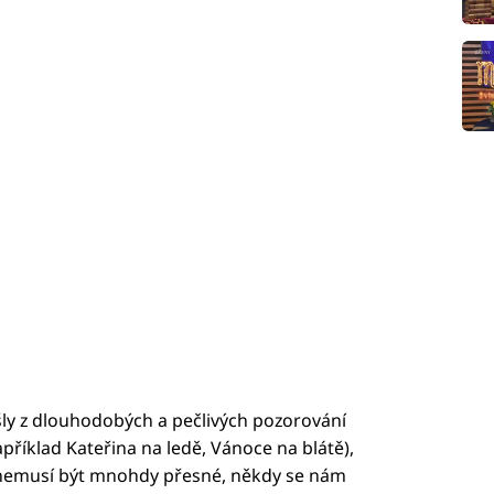
ešly z dlouhodobých a pečlivých pozorování
říklad Kateřina na ledě, Vánoce na blátě),
y nemusí být mnohdy přesné, někdy se nám