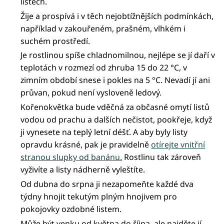
listech.
Žije a prospívá i v těch nejobtížnějších podmínkách,
například v zakouřeném, prašném, vlhkém i
suchém prostředí.
Je rostlinou spíše chladnomilnou, nejlépe se jí daří v
teplotách v rozmezí od zhruba 15 do 22 °C, v
zimním období snese i pokles na 5 °C. Nevadí jí ani
průvan, pokud není vysloveně ledový.
Kořenokvětka bude vděčná za občasné omytí listů
vodou od prachu a dalších nečistot, pookřeje, když
ji vynesete na teplý letní déšť. A aby byly listy
opravdu krásné, pak je pravidelně
otírejte vnitřní
stranou slupky od banánu.
Rostlinu tak zároveň
vyživíte a listy nádherně vyleštíte.
Od dubna do srpna ji nezapomeňte každé dva
týdny hnojit tekutým plným hnojivem pro
pokojovky ozdobné listem.
Může být venku od května do října, ale najděte jí