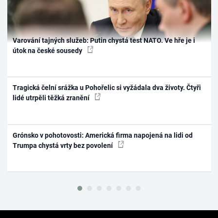
Varování tajných služeb: Putin chystá test NATO. Ve hře je i
útok na české sousedy
Tragická čelní srážka u Pohořelic si vyžádala dva životy. Čtyři
lidé utrpěli těžká zranění
Grónsko v pohotovosti: Americká firma napojená na lidi od
Trumpa chystá vrty bez povolení