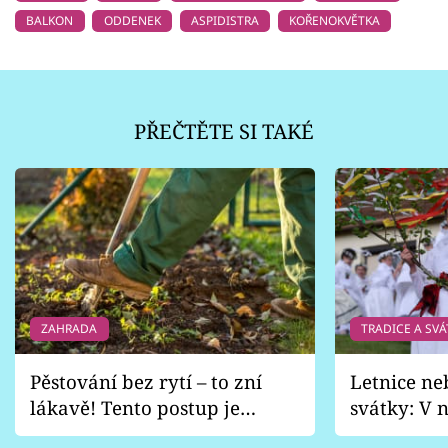
BALKON
ODDENEK
ASPIDISTRA
KOŘENOKVĚTKA
PŘEČTĚTE SI TAKÉ
ZAHRADA
TRADICE A SVÁ
Pěstování bez rytí – to zní
Letnice ne
lákavě! Tento postup je
svátky: V n
vhodný jen pro některé
pondělí z