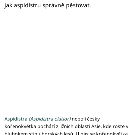
jak aspidistru správně pěstovat.
Aspidistra
(Aspidistra elatior)
neboli česky
kořenokvětka pochází z jižních oblastí Asie, kde roste v
hlubokém stínu horských lesů. U nás se kořenokvětka