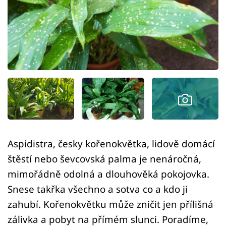
Sledujte prima+
Přihlášení
Sledujte nás
Aspidistra, česky kořenokvětka, lidově domácí
štěstí nebo ševcovská palma je nenáročná,
mimořádně odolná a dlouhověká pokojovka.
Snese takřka všechno a sotva co a kdo ji
zahubí. Kořenokvětku může zničit jen přílišná
zálivka a pobyt na přímém slunci. Poradíme,