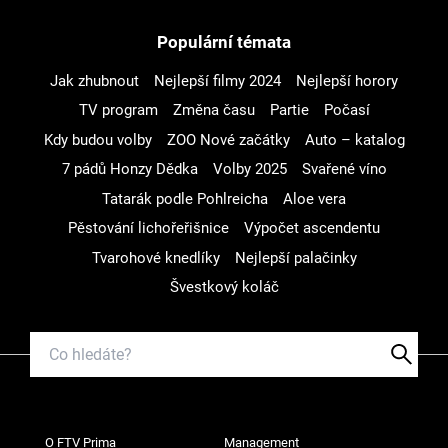
Populární témata
Jak zhubnout
Nejlepší filmy 2024
Nejlepší horory
TV program
Změna času
Partie
Počasí
Kdy budou volby
ZOO Nové začátky
Auto – katalog
7 pádů Honzy Dědka
Volby 2025
Svařené víno
Tatarák podle Pohlreicha
Aloe vera
Pěstování lichořeřišnice
Výpočet ascendentu
Tvarohové knedlíky
Nejlepší palačinky
Švestkový koláč
O FTV Prima
Management