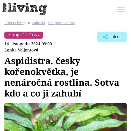
Prima Living
■
Zahrada
Pokojové květiny
Trendy:
JAK UŠETŘIT
POKOJOVÉ KVĚTINY
POKOJOVÉ KVĚTINY
SDÍLET
BYDLENÍ SLAVNÝCH
ZAHRADA
14. listopadu 2024 09:00
Lenka Valjentová
Aspidistra, česky
kořenokvětka, je
Témata
nenáročná rostlina. Sotva
Bydlení
kdo a co ji zahubí
Zahrada
Design