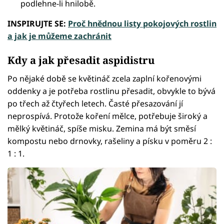
podlehne-li hnilobě.
INSPIRUJTE SE:
Proč hnědnou listy pokojových rostlin
a jak je můžeme zachránit
Kdy a jak přesadit aspidistru
Po nějaké době se květináč zcela zaplní kořenovými
oddenky a je potřeba rostlinu přesadit, obvykle to bývá
po třech až čtyřech letech. Časté přesazování jí
neprospívá. Protože koření mělce, potřebuje široký a
mělký květináč, spíše misku. Zemina má být směsí
kompostu nebo drnovky, rašeliny a písku v poměru 2 :
1 : 1.