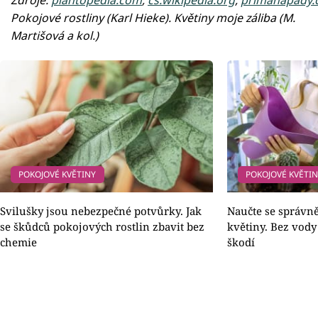
Pokojové rostliny (Karl Hieke). Květiny moje záliba (M.
Martišová a kol.)
POKOJOVÉ KVĚTINY
POKOJOVÉ KVĚTI
Svilušky jsou nebezpečné potvůrky. Jak
Naučte se správně
se škůdců pokojových rostlin zbavit bez
květiny. Bez vody
chemie
škodí