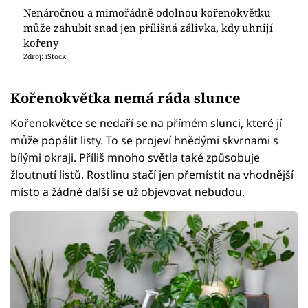
Nenáročnou a mimořádně odolnou kořenokvětku
může zahubit snad jen přílišná zálivka, kdy uhnijí
kořeny
Zdroj: iStock
Kořenokvětka nemá ráda slunce
Kořenokvětce se nedaří se na přímém slunci, které jí
může popálit listy. To se projeví hnědými skvrnami s
bílými okraji. Příliš mnoho světla také způsobuje
žloutnutí listů. Rostlinu stačí jen přemístit na vhodnější
místo a žádné další se už objevovat nebudou.