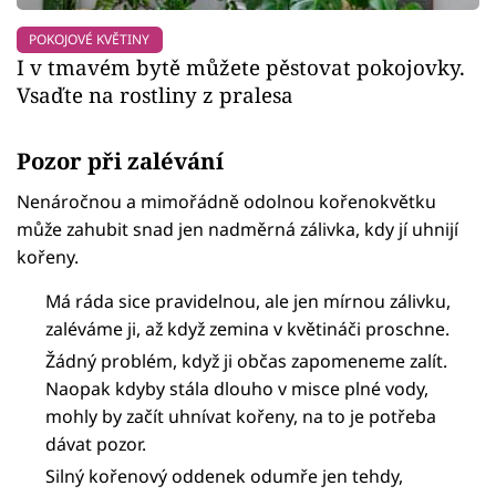
POKOJOVÉ KVĚTINY
I v tmavém bytě můžete pěstovat pokojovky.
Vsaďte na rostliny z pralesa
Pozor při zalévání
Nenáročnou a mimořádně odolnou kořenokvětku
může zahubit snad jen nadměrná zálivka, kdy jí uhnijí
kořeny.
Má ráda sice pravidelnou, ale jen mírnou zálivku,
zaléváme ji, až když zemina v květináči proschne.
Žádný problém, když ji občas zapomeneme zalít.
Naopak kdyby stála dlouho v misce plné vody,
mohly by začít uhnívat kořeny, na to je potřeba
dávat pozor.
Silný kořenový oddenek odumře jen tehdy,