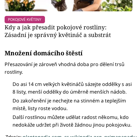
POKOJOVÉ KVĚTINY
Kdy a jak přesadit pokojové rostliny:
Zásadní je správný květináč a substrát
Množení domácího štěstí
Přesazování je zároveň vhodná doba pro dělení trsů
rostliny.
Do asi 14 cm velkých květináčů sázejte oddělky s asi
8 listy, menší oddělky do úměrně menších nádob.
Do zakořenění je nechejte na stinném a teplejším
místě, listy roste vodou.
Další rostlinou můžete udělat radost někomu, kdo
nedokáže udržet při životě žádnou jinou pokojovku.
Zdroje:
plantopedia.com
,
cs.wikipedia.org
,
primanapady.