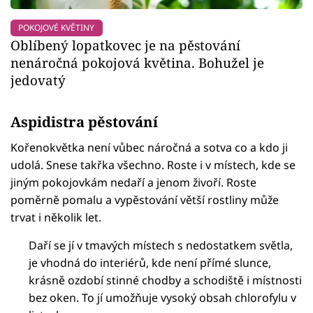
POKOJOVÉ KVĚTINY
Oblíbený lopatkovec je na pěstování
nenáročná pokojová květina. Bohužel je
jedovatý
Aspidistra pěstování
Kořenokvětka není vůbec náročná a sotva co a kdo ji
udolá. Snese takřka všechno. Roste i v místech, kde se
jiným pokojovkám nedaří a jenom živoří. Roste
poměrně pomalu a vypěstování větší rostliny může
trvat i několik let.
Daří se jí v tmavých místech s nedostatkem světla,
je vhodná do interiérů, kde není přímé slunce,
krásně ozdobí stinné chodby a schodiště i místnosti
bez oken. To jí umožňuje vysoký obsah chlorofylu v