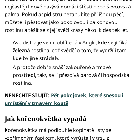
nejčastěji lidově nazývá domácí štěstí nebo ševcovská
palma. Pokud aspidistru nezahubíte přílišnou péčí,
můžete ji pěstovat jako pokojovou i balkonovou
rostlinu a těšit se z její svěží krásy několik desítek let.
Aspidistra je velmi oblíbená v Anglii, kde se jí říká
železná rostlina, což svědčí o tom, že vydrží i tam,
kde by jiné strádaly.
A protože dobře snáší zakouřené a tmavé
prostředí, taky se jí přezdívá barová či hospodská
rostlina.
NENECHTE SI UJÍT:
Pět pokojovek, které snesou i
umístění v tmavém koutě
Jak kořenokvětka vypadá
Kořenokvětka má podlouhle kopinaté listy se
vzpřímeným řapíkem, které vyrůstají v trsu z