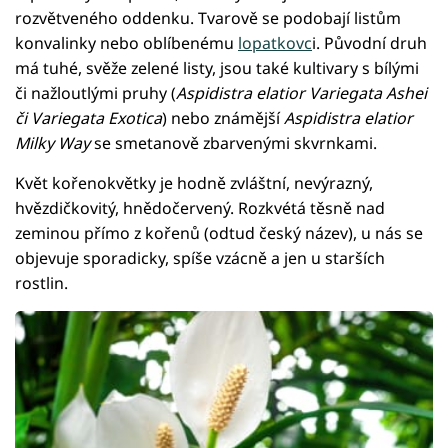
rozvětveného oddenku. Tvarově se podobají listům
konvalinky nebo oblíbenému
lopatkovc
i. Původní druh
má tuhé, svěže zelené listy, jsou také kultivary s bílými
či nažloutlými pruhy (
Aspidistra elatior Variegata Ashei
či Variegata Exotica
) nebo známější
Aspidistra elatior
Milky Way
se smetanově zbarvenými skvrnkami.
Květ kořenokvětky je hodně zvláštní, nevýrazný,
hvězdičkovitý, hnědočervený. Rozkvétá těsně nad
zeminou přímo z kořenů (odtud český název), u nás se
objevuje sporadicky, spíše vzácně a jen u starších
rostlin.