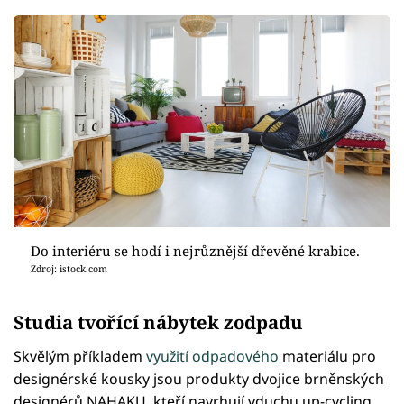
Do interiéru se hodí i nejrůznější dřevěné krabice.
Zdroj: istock.com
Studia tvořící nábytek zodpadu
Skvělým příkladem
využití odpadového
materiálu pro
designérské kousky jsou produkty dvojice brněnských
designérů NAHAKU, kteří navrhují vduchu up-cycling,