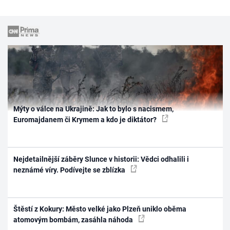
Mýty o válce na Ukrajině: Jak to bylo s nacismem,
Euromajdanem či Krymem a kdo je diktátor?
Nejdetailnější záběry Slunce v historii: Vědci odhalili i
neznámé víry. Podívejte se zblízka
Štěstí z Kokury: Město velké jako Plzeň uniklo oběma
atomovým bombám, zasáhla náhoda