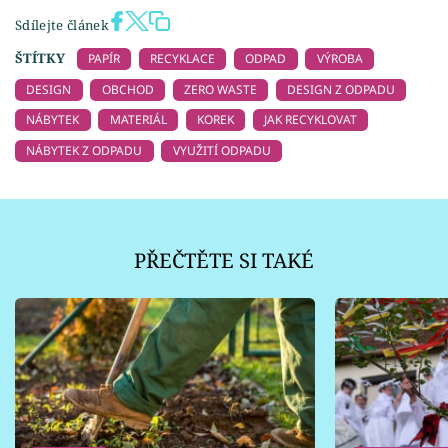
Sdílejte článek
ŠTÍTKY
PAPÍR
RECYKLACE
ODPAD
VÝROBA
DESIGN
OBCHOD
ZERO WASTE
DESIGN Z ODPADU
NÁBYTEK
MATERIÁL
KOREK
JAK RECYKLOVAT
NÁBYTEK Z ODPADU
VYUŽITÍ ODPADU
PŘEČTĚTE SI TAKÉ