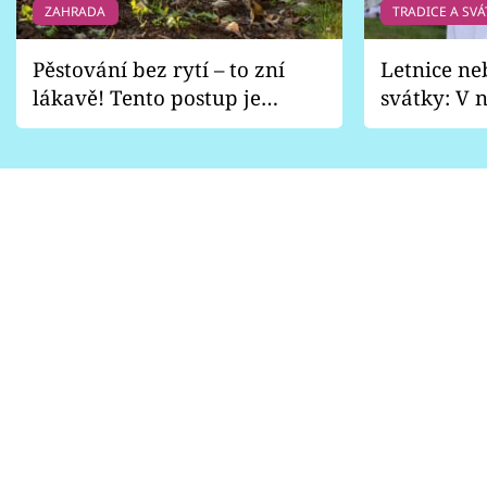
ZAHRADA
TRADICE A SVÁ
Pěstování bez rytí – to zní
Letnice ne
lákavě! Tento postup je
svátky: V n
vhodný jen pro některé
pondělí z
zahrady