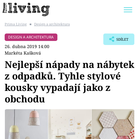
Prima Living
■
Design a architektura
Trendy:
JAK UŠETŘIT
POKOJOVÉ KVĚTINY
DESIGN A ARCHITEKTURA
SDÍLET
BYDLENÍ SLAVNÝCH
ZAHRADA
26. dubna 2019 14:00
Markéta Kašková
Nejlepší nápady na nábytek
z odpadků. Tyhle stylové
Témata
kousky vypadají jako z
Bydlení
obchodu
Zahrada
Design