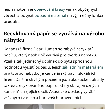
Jejich mottem je
objevování krásy
vjinak obyčejných
věcech a povýšit
odpadní materiál
na výjimečný funkční
produkt.
Recyklovaný papír se využívá na výrobu
nábytku
Kanadská firma Dear Human se zabývá recyklací
papíru, který následně využívá pro tvorbu nábytku.
Vzniká tak jedinečný doplněk do bytu spřidanou
hodnotou využití odpadu. Jejich
základním materiálem
pro tvorbu nábytku je kancelářský papír zlokálních
firem. Dalším skvělým počinem jsou akustické obklady
taktéž zrecyklovaného papíru, který sbírají vrůzných
kancelářích vjejich okolí. Akustické obklady vyrábí
vrůzných tvarech a barevných provedeních.