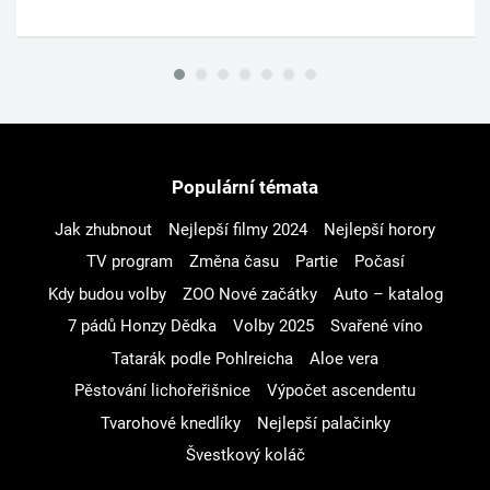
Populární témata
Jak zhubnout
Nejlepší filmy 2024
Nejlepší horory
TV program
Změna času
Partie
Počasí
Kdy budou volby
ZOO Nové začátky
Auto – katalog
7 pádů Honzy Dědka
Volby 2025
Svařené víno
Tatarák podle Pohlreicha
Aloe vera
Pěstování lichořeřišnice
Výpočet ascendentu
Tvarohové knedlíky
Nejlepší palačinky
Švestkový koláč