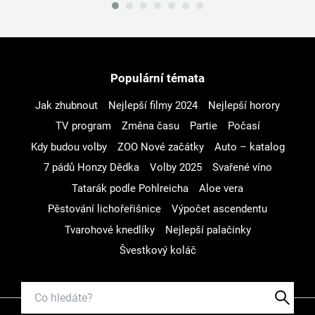
Populární témata
Jak zhubnout
Nejlepší filmy 2024
Nejlepší horory
TV program
Změna času
Partie
Počasí
Kdy budou volby
ZOO Nové začátky
Auto – katalog
7 pádů Honzy Dědka
Volby 2025
Svařené víno
Tatarák podle Pohlreicha
Aloe vera
Pěstování lichořeřišnice
Výpočet ascendentu
Tvarohové knedlíky
Nejlepší palačinky
Švestkový koláč