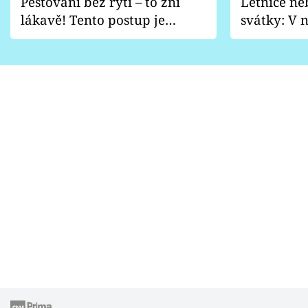
Pěstování bez rytí – to zní
Letnice ne
lákavě! Tento postup je
svátky: V n
vhodný jen pro některé
pondělí z
zahrady