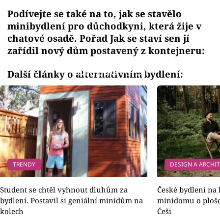
Podívejte se také na to, jak se stavělo
minibydlení pro důchodkyni, která žije v
chatové osadě. Pořad Jak se staví sen jí
zařídil nový dům postavený z kontejneru:
Failed to fetch
Další články o alternativním bydlení:
TRENDY
DESIGN A ARCHI
Student se chtěl vyhnout dluhům za
České bydlení na 
bydlení. Postavil si geniální minidům na
minidomu o ploše 
kolech
Češi