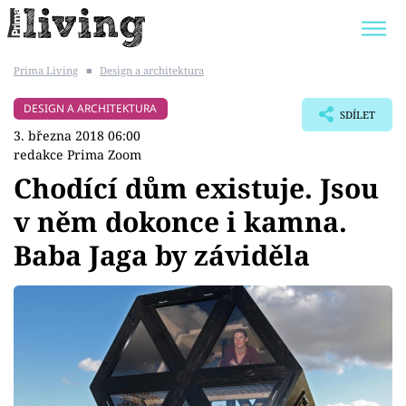
Prima Living
■
Design a architektura
Trendy:
JAK UŠETŘIT
POKOJOVÉ KVĚTINY
DESIGN A ARCHITEKTURA
SDÍLET
BYDLENÍ SLAVNÝCH
ZAHRADA
3. března 2018 06:00
redakce Prima Zoom
Chodící dům existuje. Jsou
v něm dokonce i kamna.
Témata
Baba Jaga by záviděla
Bydlení
Zahrada
Design