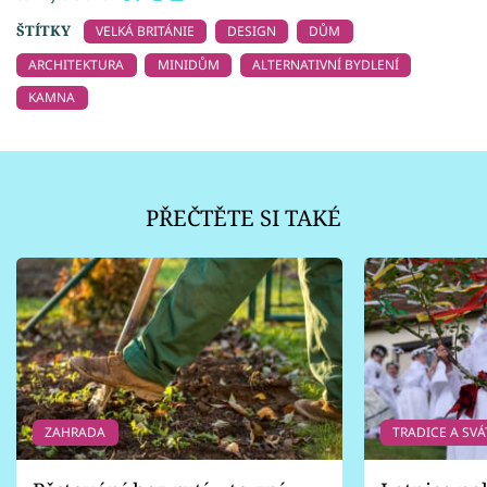
ŠTÍTKY
VELKÁ BRITÁNIE
DESIGN
DŮM
ARCHITEKTURA
MINIDŮM
ALTERNATIVNÍ BYDLENÍ
KAMNA
PŘEČTĚTE SI TAKÉ
ZAHRADA
TRADICE A SVÁ