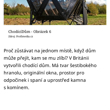
Sledujte prima+
Přihlášení
ChodícíDům - Obrázek 6
Sledujte nás
Zdroj: Profimedia.cz
Proč zůstávat na jednom místě, když dům
může přejít, kam se mu zlíbí? V Británii
vytvořili chodící dům. Má tvar šestibokého
hranolu, originální okna, prostor pro
odpočinek i spaní a uprostřed kamna
s komínem.